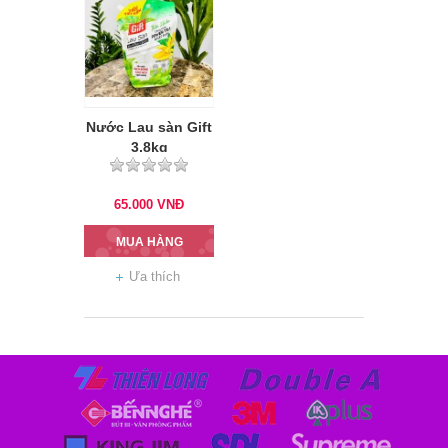
Nước Lau sàn Gift
3,8kg
65.000
VNĐ
MUA HÀNG
Ưa thích