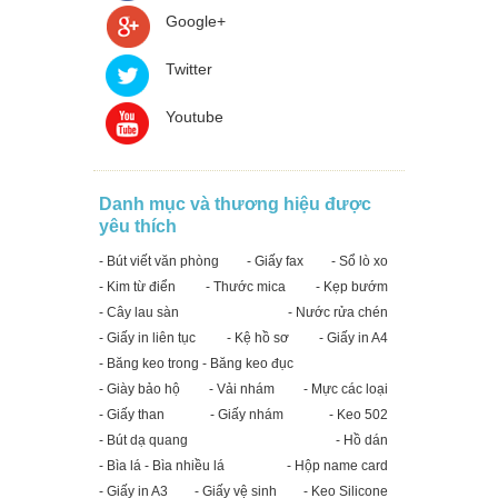
Google+
Twitter
Youtube
Danh mục và thương hiệu được
yêu thích
- Bút viết văn phòng
- Giấy fax
- Sổ lò xo
- Kim từ điển
- Thước mica
- Kẹp bướm
- Cây lau sàn
- Nước rửa chén
- Giấy in liên tục
- Kệ hồ sơ
- Giấy in A4
- Băng keo trong - Băng keo đục
- Giày bảo hộ
- Vải nhám
- Mực các loại
- Giấy than
- Giấy nhám
- Keo 502
- Bút dạ quang
- Hồ dán
- Bìa lá - Bìa nhiều lá
- Hộp name card
- Giấy in A3
- Giấy vệ sinh
- Keo Silicone