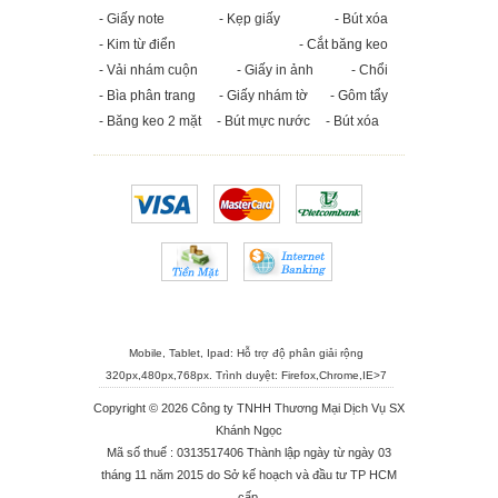
- Giấy note
- Kẹp giấy
- Bút xóa
- Kim từ điển
- Cắt băng keo
- Vải nhám cuộn
- Giấy in ảnh
- Chổi
- Bìa phân trang
- Giấy nhám tờ
- Gôm tẩy
- Băng keo 2 mặt
- Bút mực nước
- Bút xóa
Mobile, Tablet, Ipad: Hỗ trợ độ phân giải rộng
320px,480px,768px. Trình duyệt:
Firefox
,
Chrome
,
IE>7
Copyright © 2026 Công ty TNHH Thương Mại Dịch Vụ SX
Khánh Ngọc
Mã số thuế : 0313517406 Thành lập ngày từ ngày 03
tháng 11 năm 2015 do Sở kế hoạch và đầu tư TP HCM
cấp.