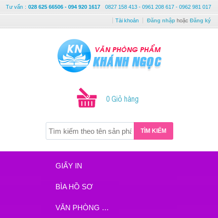
Tư vấn
:
028 625 66506 - 094 920 1617
0827 158 413 - 0961 208 617 - 0962 981 017
Tài khoản
Đăng nhập
hoặc
Đăng ký
0 Giỏ hàng
TÌM KIẾM
GIẤY IN
BÌA HỒ SƠ
VĂN PHÒNG PHẨM