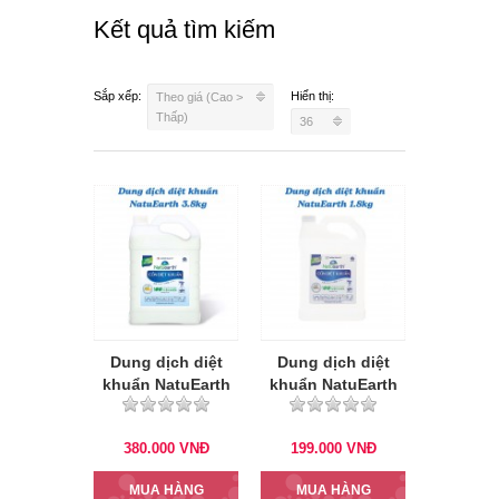
Kết quả tìm kiếm
Sắp xếp:
Hiển thị:
Theo giá (Cao >
Thấp)
36
Dung dịch diệt
Dung dịch diệt
khuẩn NatuEarth
khuẩn NatuEarth
3,8kg
1,8kg
380.000
VNĐ
199.000
VNĐ
MUA HÀNG
MUA HÀNG