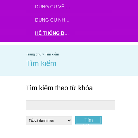
DỤNG CỤ VỆ SINH
DỤNG CỤ NHÀ BẾP
HỆ THỐNG BHX - TGDĐ ĐẶT HÀNG TẠI ĐÂY
Trang chủ
»
Tìm kiếm
Tìm kiếm
Tìm kiếm theo từ khóa
Tìm
kiếm