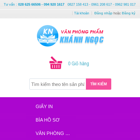
Tư vấn
:
028 625 66506 - 094 920 1617
0827 158 413 - 0961 208 617 - 0962 981 017
Tài khoản
Đăng nhập
hoặc
Đăng ký
0 Giỏ hàng
TÌM KIẾM
GIẤY IN
BÌA HỒ SƠ
VĂN PHÒNG PHẨM