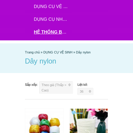
DỤNG CỤ VỆ SINH
DỤNG CỤ NHÀ BẾP
HỆ THỐNG BHX - TGDĐ ĐẶT HÀNG TẠI ĐÂY
Trang chủ
»
DỤNG CỤ VỆ SINH
»
Dây nylon
Dây nylon
Sắp xếp:
Liệt kê:
Theo giá (Thấp >
Cao)
36