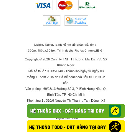
Mobile, Tablet, Ipad: Hỗ trợ độ phân giải rộng
320px,480px,768px. Trình duyệt:
Firefox
,
Chrome
,
IE>7
Copyright © 2026 Công ty TNHH Thương Mại Dịch Vụ SX
Khánh Ngọc
Mã số thuế : 0313517406 Thành lập ngày từ ngày 03
tháng 11 năm 2015 do Sở kế hoạch và đầu tư TP HCM
cấp.
Văn phòng : 69/23/13 Đường Số 3, P. Bình Hưng Hòa, Q.
Bình Tân, TP. Hồ Chí Minh
Kho hàng 1 : 310/6 Nguyễn Thị Thảnh , Tam Đông , Xã
Thới Tam Thôn , Huyện Hóc Môn
Kho hàng 2 : 68/2X Ấp Đông 1 , Xã Thới Tam Thôn ,
Huyện Hóc Môn
Điện thoại : 028 625 66506 - 0909 682 189 - 082 7158
413 - 096 298 10 17 - 0961 208 617