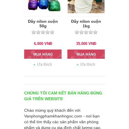
Dây nilon cuộn
Dây nilon cuộn
50g
1kg
6.000
VNĐ
35.000
VNĐ
MUA HÀNG
MUA HÀNG
Ưa thích
Ưa thích
CHÚNG TÔI CAM KẾT BÁN HÀNG ĐÚNG
GIÁ TRÊN WEBSITE
Chào mừng quý khách đến với
Vanphongphamkhanhngoc.com
- nơi bạn
có thể tìm thấy các sản phẩm văn phòng
phẩm và dụng cụ gia đình chất lượng cao.