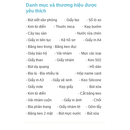
Danh mục và thương hiệu được
yêu thích
- Bút viết văn phòng
- Giấy fax
- Sổ lò xo
- Kim từ điển
- Thước mica
- Kẹp bướm
- Cây lau sàn
- Nước rửa chén
- Giấy in liên tục
- Kệ hồ sơ
- Giấy in A4
- Băng keo trong - Băng keo đục
- Giày bảo hộ
- Vải nhám
- Mực các loại
- Giấy than
- Giấy nhám
- Keo 502
- Bút dạ quang
- Hồ dán
- Bìa lá - Bìa nhiều lá
- Hộp name card
- Giấy in A3
- Giấy vệ sinh
- Keo Silicone
- Giấy note
- Kẹp giấy
- Bút xóa
- Kim từ điển
- Cắt băng keo
- Vải nhám cuộn
- Giấy in ảnh
- Chổi
- Bìa phân trang
- Giấy nhám tờ
- Gôm tẩy
- Băng keo 2 mặt
- Bút mực nước
- Bút xóa