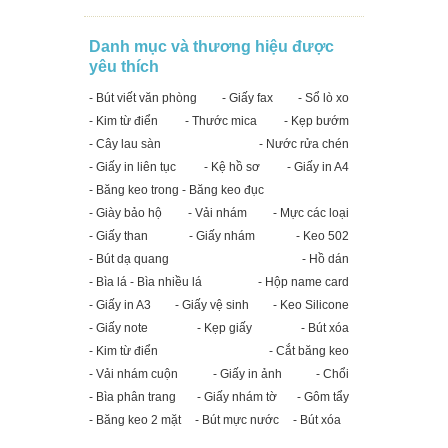
Danh mục và thương hiệu được
yêu thích
- Bút viết văn phòng
- Giấy fax
- Sổ lò xo
- Kim từ điển
- Thước mica
- Kẹp bướm
- Cây lau sàn
- Nước rửa chén
- Giấy in liên tục
- Kệ hồ sơ
- Giấy in A4
- Băng keo trong - Băng keo đục
- Giày bảo hộ
- Vải nhám
- Mực các loại
- Giấy than
- Giấy nhám
- Keo 502
- Bút dạ quang
- Hồ dán
- Bìa lá - Bìa nhiều lá
- Hộp name card
- Giấy in A3
- Giấy vệ sinh
- Keo Silicone
- Giấy note
- Kẹp giấy
- Bút xóa
- Kim từ điển
- Cắt băng keo
- Vải nhám cuộn
- Giấy in ảnh
- Chổi
- Bìa phân trang
- Giấy nhám tờ
- Gôm tẩy
- Băng keo 2 mặt
- Bút mực nước
- Bút xóa