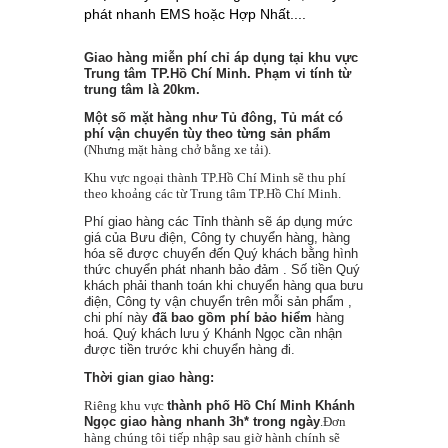
phát nhanh EMS hoặc Hợp Nhất....
Giao hàng miễn phí chỉ áp dụng tại khu vực
Trung tâm TP.Hồ Chí Minh. Phạm vi tính từ
trung tâm là 20km.
Một số mặt hàng như Tủ đông, Tủ mát có
phí vận chuyển tùy theo từng sản phẩm
(Nhưng mặt hàng chở bằng xe tải).
Khu vực ngoại thành TP.Hồ Chí Minh sẽ thu phí
theo khoảng các từ Trung tâm TP.Hồ Chí Minh.
Phí giao hàng các Tỉnh thành sẽ áp dụng mức
giá của Bưu điện
, Công ty chuyển hàng, hàng
hóa sẽ được chuyển đến Quý khách bằng hình
thức chuyển phát nhanh bảo đảm . Số tiền Quý
khách phải thanh toán khi chuyển hàng qua bưu
điện, Công ty vận chuyển trên mỗi sản phẩm ,
chi phí này
đã bao gồm phí bảo hiểm
hàng
hoá. Quý khách lưu ý Khánh Ngọc cần nhận
được tiền trước khi chuyển hàng đi.
Thời gian giao hàng:
Riêng khu vực
thành phố Hồ Chí Minh Khánh
Ngọc giao hàng nhanh 3h* trong ngày
.Đơn
hàng chúng tôi tiếp nhập sau giờ hành chính sẽ