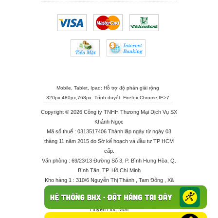
Mobile, Tablet, Ipad: Hỗ trợ độ phân giải rộng
320px,480px,768px. Trình duyệt:
Firefox
,
Chrome
,
IE>7
Copyright © 2026 Công ty TNHH Thương Mại Dịch Vụ SX
Khánh Ngọc
Mã số thuế : 0313517406 Thành lập ngày từ ngày 03
tháng 11 năm 2015 do Sở kế hoạch và đầu tư TP HCM
cấp.
Văn phòng : 69/23/13 Đường Số 3, P. Bình Hưng Hòa, Q.
Bình Tân, TP. Hồ Chí Minh
Kho hàng 1 : 310/6 Nguyễn Thị Thảnh , Tam Đông , Xã
Thới Tam Thôn , Huyện Hóc Môn
Kho hàng 2 : 68/2X Ấp Đông 1 , Xã Thới Tam Thôn ,
Huyện Hóc Môn