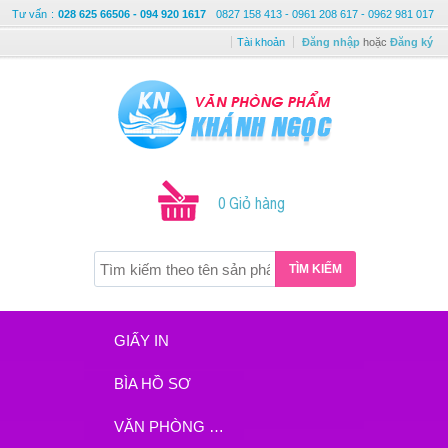
Tư vấn
:
028 625 66506 - 094 920 1617
0827 158 413 - 0961 208 617 - 0962 981 017
Tài khoản
Đăng nhập
hoặc
Đăng ký
0 Giỏ hàng
TÌM KIẾM
GIẤY IN
BÌA HỒ SƠ
VĂN PHÒNG PHẨM