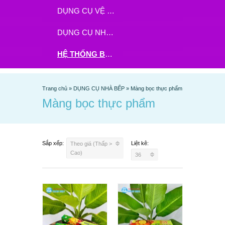
DỤNG CỤ VỆ SINH
DỤNG CỤ NHÀ BẾP
HỆ THỐNG BHX - TGDĐ ĐẶT HÀNG TẠI ĐÂY
Trang chủ
»
DỤNG CỤ NHÀ BẾP
»
Màng bọc thực phẩm
Màng bọc thực phẩm
Sắp xếp:
Liệt kê:
Theo giá (Thấp >
Cao)
36