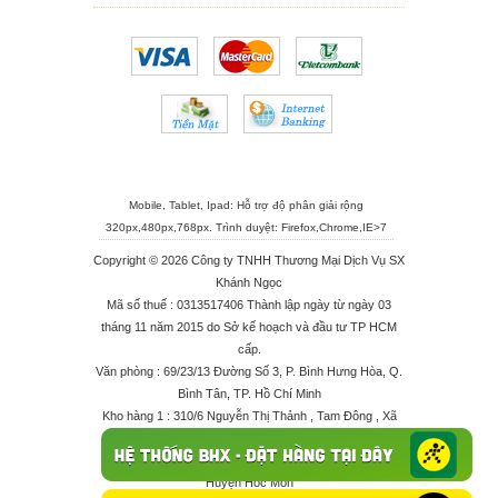
Mobile, Tablet, Ipad: Hỗ trợ độ phân giải rộng
320px,480px,768px. Trình duyệt:
Firefox
,
Chrome
,
IE>7
Copyright © 2026 Công ty TNHH Thương Mại Dịch Vụ SX
Khánh Ngọc
Mã số thuế : 0313517406 Thành lập ngày từ ngày 03
tháng 11 năm 2015 do Sở kế hoạch và đầu tư TP HCM
cấp.
Văn phòng : 69/23/13 Đường Số 3, P. Bình Hưng Hòa, Q.
Bình Tân, TP. Hồ Chí Minh
Kho hàng 1 : 310/6 Nguyễn Thị Thảnh , Tam Đông , Xã
Thới Tam Thôn , Huyện Hóc Môn
Kho hàng 2 : 68/2X Ấp Đông 1 , Xã Thới Tam Thôn ,
Huyện Hóc Môn