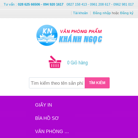
Tư vấn
:
028 625 66506 - 094 920 1617
0827 158 413 - 0961 208 617 - 0962 981 017
Tài khoản
Đăng nhập
hoặc
Đăng ký
0 Giỏ hàng
TÌM KIẾM
GIẤY IN
BÌA HỒ SƠ
VĂN PHÒNG PHẨM