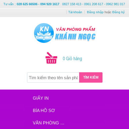
Tư vấn
:
028 625 66506 - 094 920 1617
0827 158 413 - 0961 208 617 - 0962 981 017
Tài khoản
Đăng nhập
hoặc
Đăng ký
0 Giỏ hàng
TÌM KIẾM
GIẤY IN
BÌA HỒ SƠ
VĂN PHÒNG PHẨM