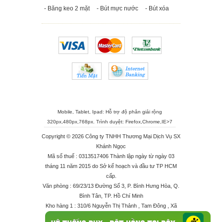
- Băng keo 2 mặt
- Bút mực nước
- Bút xóa
Mobile, Tablet, Ipad: Hỗ trợ độ phân giải rộng
320px,480px,768px. Trình duyệt:
Firefox
,
Chrome
,
IE>7
Copyright © 2026 Công ty TNHH Thương Mại Dịch Vụ SX
Khánh Ngọc
Mã số thuế : 0313517406 Thành lập ngày từ ngày 03
tháng 11 năm 2015 do Sở kế hoạch và đầu tư TP HCM
cấp.
Văn phòng : 69/23/13 Đường Số 3, P. Bình Hưng Hòa, Q.
Bình Tân, TP. Hồ Chí Minh
Kho hàng 1 : 310/6 Nguyễn Thị Thảnh , Tam Đông , Xã
Thới Tam Thôn , Huyện Hóc Môn