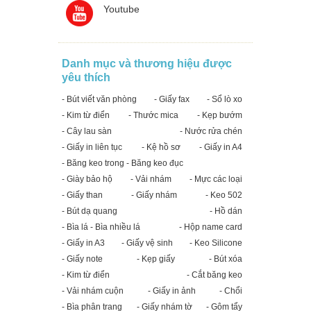
Youtube
Danh mục và thương hiệu được
yêu thích
- Bút viết văn phòng
- Giấy fax
- Sổ lò xo
- Kim từ điển
- Thước mica
- Kẹp bướm
- Cây lau sàn
- Nước rửa chén
- Giấy in liên tục
- Kệ hồ sơ
- Giấy in A4
- Băng keo trong - Băng keo đục
- Giày bảo hộ
- Vải nhám
- Mực các loại
- Giấy than
- Giấy nhám
- Keo 502
- Bút dạ quang
- Hồ dán
- Bìa lá - Bìa nhiều lá
- Hộp name card
- Giấy in A3
- Giấy vệ sinh
- Keo Silicone
- Giấy note
- Kẹp giấy
- Bút xóa
- Kim từ điển
- Cắt băng keo
- Vải nhám cuộn
- Giấy in ảnh
- Chổi
- Bìa phân trang
- Giấy nhám tờ
- Gôm tẩy