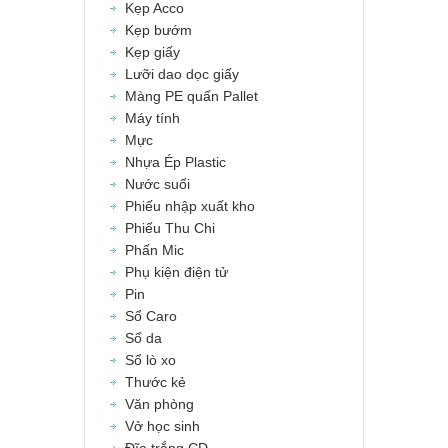
Kẹp Acco
Kẹp bướm
Kẹp giấy
Lưỡi dao dọc giấy
Màng PE quấn Pallet
Máy tính
Mực
Nhựa Ép Plastic
Nước suối
Phiếu nhập xuất kho
Phiếu Thu Chi
Phấn Mic
Phụ kiện điện tử
Pin
Sổ Caro
Sổ da
Sổ lò xo
Thước kẻ
Văn phòng
Vở học sinh