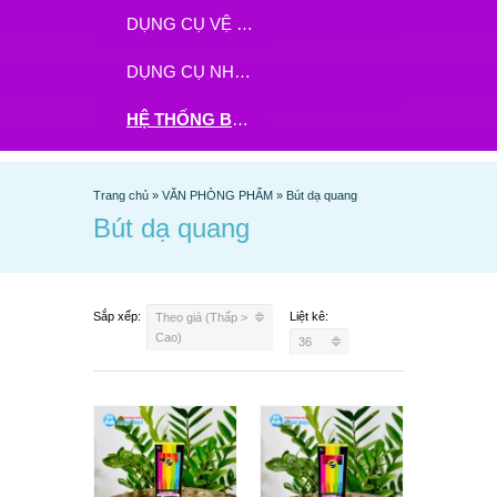
DỤNG CỤ VỆ SINH
DỤNG CỤ NHÀ BẾP
HỆ THỐNG BHX - TGDĐ ĐẶT HÀNG TẠI ĐÂY
Trang chủ
»
VĂN PHÒNG PHẨM
»
Bút dạ quang
Bút dạ quang
Sắp xếp:
Liệt kê:
Theo giá (Thấp >
Cao)
36