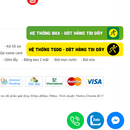
- Kệ hồ sơ
- Giấy in A4
- Băng keo trong - Băng keo đục
Hộp name card
- Giấy in A3
- Giấy vệ sinh
- Keo Silicone
- Gôm tẩy
- Băng keo 2 mặt
- Bút mực nước
- Bút xóa
ỗ trợ độ phân giải rộng 320px,480px,768px. Trình duyệt:
Firefox
,
Chrome
,
IE>7