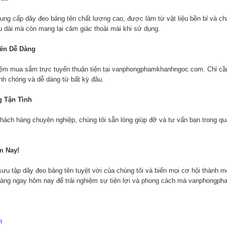
ung cấp dây đeo bảng tên chất lượng cao, được làm từ vật liệu bền bỉ và c
 dài mà còn mang lại cảm giác thoải mái khi sử dụng.
ến Dễ Dàng
ệm mua sắm trực tuyến thuận tiện tại
vanphongphamkhanhngoc.com
. Chỉ c
h chóng và dễ dàng từ bất kỳ đâu.
g Tận Tình
khách hàng chuyên nghiệp, chúng tôi sẵn lòng giúp đỡ và tư vấn bạn trong q
m Nay!
u tập dây đeo bảng tên tuyệt vời của chúng tôi và biến mọi cơ hội thành m
hàng ngay hôm nay để trải nghiệm sự tiện lợi và phong cách mà
vanphongph
n