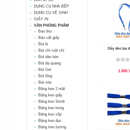
DỤNG CỤ NHÀ BẾP
DỤNG CỤ VỆ SINH
GIẤY IN
VĂN PHÒNG PHẨM
Bao thư
Bàn cắt giấy
Bút bi
Dây đeo lụa đ
Bút chì ruột chì
Bút dán bàn
Bút dạ quang
Bút Gel
1.000
Bút lông
Bút xóa
Băng keo 2 mặt
Băng keo giấy
Băng keo Simili
Băng keo trong
Băng keo xốp
Băng keo đục
Bảng treo tường