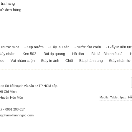
trả hàng
 sử đơn hàng
 Thước mica
- Kẹp bướm
- Cây lau sàn
- Nước rửa chén
- Giấy in liên tục
Giấy nhám
- Keo 502
- Bút dạ quang
- Hồ dán
- Bìa lá - Bìa nhiều lá
- 
keo
- Vải nhám cuộn
- Giấy in ảnh
- Chổi
- Bìa phân trang
- Giấy nhám tờ
5 do Sở kế hoạch và đầu tư TP HCM cấp.
Hồ Chí Minh
, Huyện Hóc Môn
Mobile, Tablet, Ipad: H
17 - 0961 208 617
ngphamkhanhngoc.com