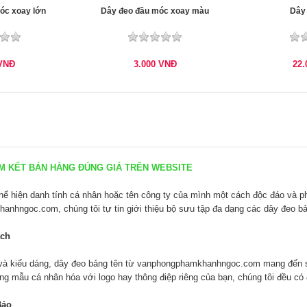
óc xoay lớn
Dây đeo đầu móc xoay màu
Dây
VNĐ
3.000
VNĐ
22
KẾT BÁN HÀNG ĐÚNG GIÁ TRÊN WEBSITE
hiện danh tính cá nhân hoặc tên công ty của mình một cách độc đáo và ph
hanhngoc.com
, chúng tôi tự tin giới thiệu bộ sưu tập đa dạng các dây đeo b
ách
và kiểu dáng, dây đeo bảng tên từ
vanphongphamkhanhngoc.com
mang đến s
ng mẫu cá nhân hóa với logo hay thông điệp riêng của bạn, chúng tôi đều có
Bảo