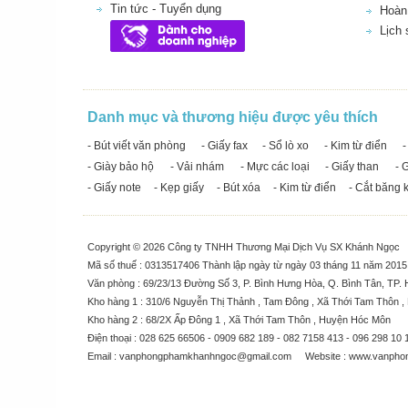
Tin tức - Tuyển dụng
Hoàn 
Lịch
Danh mục và thương hiệu được yêu thích
- Bút viết văn phòng
- Giấy fax
- Sổ lò xo
- Kim từ điển
-
- Giày bảo hộ
- Vải nhám
- Mực các loại
- Giấy than
- 
- Giấy note
- Kẹp giấy
- Bút xóa
- Kim từ điển
- Cắt băng 
Copyright © 2026 Công ty TNHH Thương Mại Dịch Vụ SX Khánh Ngọc
Mã số thuế : 0313517406 Thành lập ngày từ ngày 03 tháng 11 năm 201
Văn phòng : 69/23/13 Đường Số 3, P. Bình Hưng Hòa, Q. Bình Tân, TP. 
Kho hàng 1 : 310/6 Nguyễn Thị Thảnh , Tam Đông , Xã Thới Tam Thôn 
Kho hàng 2 : 68/2X Ấp Đông 1 , Xã Thới Tam Thôn , Huyện Hóc Môn
Điện thoại : 028 625 66506 - 0909 682 189 - 082 7158 413 - 096 298 10 
Email :
vanphongphamkhanhngoc@gmail.com
Website :
www.vanpho