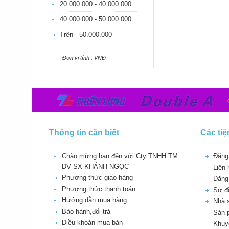
20.000.000 - 40.000.000
40.000.000 - 50.000.000
Trên 50.000.000
Ðơn vị tính : VNÐ
Thông tin cần biết
Các tiệ
Chào mừng bạn đến với Cty TNHH TM
Đăng 
DV SX KHÁNH NGỌC
Liên 
Phương thức giao hàng
Đăng
Phương thức thanh toán
Sơ đồ
Hướng dẫn mua hàng
Nhà 
Bảo hành,đổi trả
Sản 
Điều khoản mua bán
Khuy