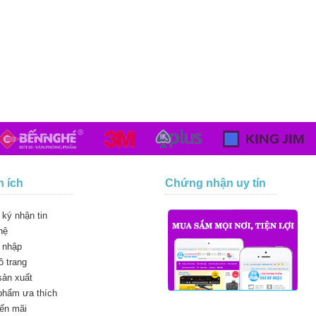
n ích
Chứng nhận uy tín
ký nhận tin
hệ
 nhập
 trang
sản xuất
phẩm ưa thích
ến mãi