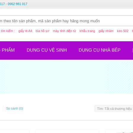
617 - 0962 981 017
tìm kiếm :
giấy in A4
bìa hồ sơ
máy tính điện tử
khẩu trang
giấy nhám
keo 502
G PHẨM
DỤNG CỤ VỆ SINH
DỤNG CỤ NHÀ BẾP
So sánh (0)
Tìm: Tất cả thương hiệu