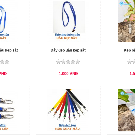
ầu kẹp sắt
Dây đeo đầu kẹp sắt
Kẹp bả
VNĐ
1.000
VNĐ
1.