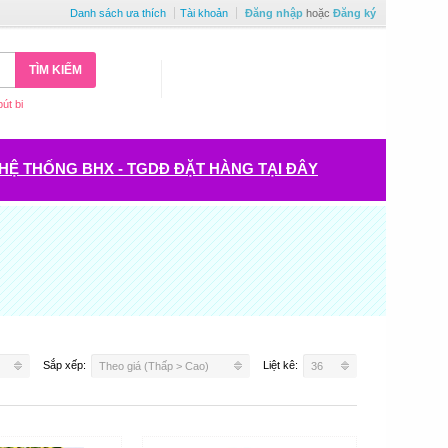
Danh sách ưa thích
Tài khoản
Đăng nhập
hoặc
Đăng ký
TÌM KIẾM
bút bi
HỆ THỐNG BHX - TGDĐ ĐẶT HÀNG TẠI ĐÂY
Sắp xếp:
Liệt kê:
Theo giá (Thấp > Cao)
36