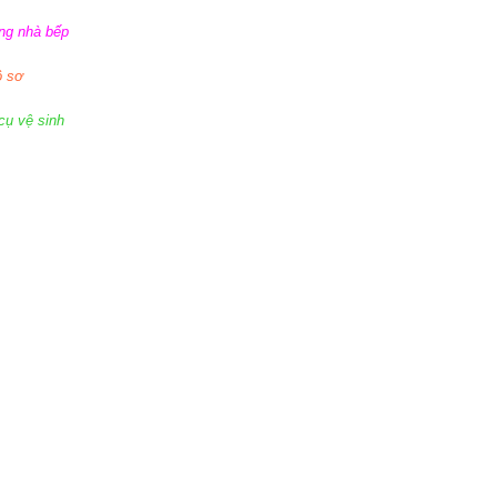
ùng nhà bếp
ồ sơ
cụ vệ sinh