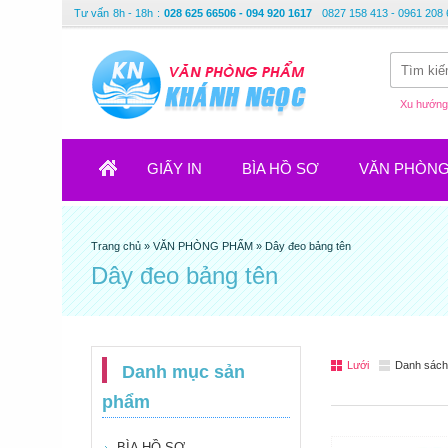
Tư vấn
8h - 18h
:
028 625 66506 - 094 920 1617
0827 158 413 - 0961 208 
Xu hướng 
GIẤY IN
BÌA HỒ SƠ
VĂN PHÒN
Trang chủ
»
VĂN PHÒNG PHẨM
»
Dây đeo bảng tên
Dây đeo bảng tên
Lưới
Danh sách
Danh mục sản
phẩm
BÌA HỒ SƠ