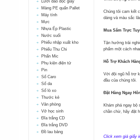
Lưỡi dao dọc giấy
Màng PE quấn Pallet
Chúng tôi cam kết c
Máy tính
dáng và màu sắc lâu
Mực
Nhựa Ép Plastic
Mua Sắm Trực Tuy
Nước suối
Phiếu nhập xuất kho
Tận hưởng trải nghi
phẩm một cách nhan
Phiếu Thu Chi
Phấn Mic
Hỗ Trợ Khách Hàn
Phụ kiện điện tử
Pin
Với đội ngũ hỗ trợ 
Sổ Caro
đầu của chúng tôi.
Sổ da
Sổ lò xo
Đặt Hàng Ngay Hô
Thước kẻ
Văn phòng
Khám phá ngay bộ sư
Vở học sinh
chần chừ, hãy đặt 
Đĩa trắng CD
Đĩa trắng DVD
Đồ lau bảng
Click xem giá giấy i