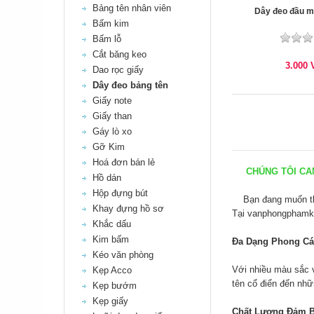
Bảng tên nhân viên
Dây đeo đầu m
Bấm kim
Bấm lỗ
Cắt băng keo
3.000
Dao rọc giấy
Dây đeo bảng tên
Giấy note
Giấy than
Gáy lò xo
Gỡ Kim
Hoá đơn bán lẻ
CHÚNG TÔI CAM 
Hồ dán
Hộp đựng bút
Bạn đang muốn thể 
Khay đựng hồ sơ
Tại
vanphongphamk
Khắc dấu
Kim bấm
Đa Dạng Phong C
Kéo văn phòng
Với nhiều màu sắc 
Kẹp Acco
tên cổ điển đến nhữ
Kẹp bướm
Kẹp giấy
Chất Lượng Đảm 