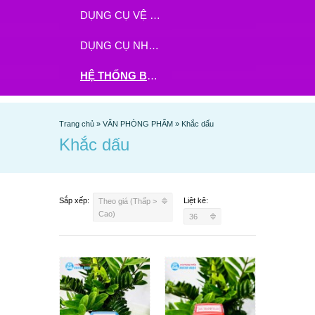
DỤNG CỤ VỆ SINH
DỤNG CỤ NHÀ BẾP
HỆ THỐNG BHX - TGDĐ ĐẶT HÀNG TẠI ĐÂY
Trang chủ
»
VĂN PHÒNG PHẨM
»
Khắc dấu
Khắc dấu
Sắp xếp:
Liệt kê:
Theo giá (Thấp >
Cao)
36