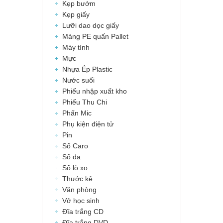
Kẹp bướm
Kẹp giấy
Lưỡi dao dọc giấy
Màng PE quấn Pallet
Máy tính
Mực
Nhựa Ép Plastic
Nước suối
Phiếu nhập xuất kho
Phiếu Thu Chi
Phấn Mic
Phụ kiện điện tử
Pin
Sổ Caro
Sổ da
Sổ lò xo
Thước kẻ
Văn phòng
Vở học sinh
Đĩa trắng CD
Đĩa trắng DVD