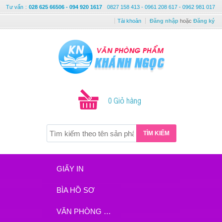
Tư vấn
:
028 625 66506 - 094 920 1617
0827 158 413 - 0961 208 617 - 0962 981 017
Tài khoản
Đăng nhập
hoặc
Đăng ký
0 Giỏ hàng
TÌM KIẾM
GIẤY IN
BÌA HỒ SƠ
VĂN PHÒNG PHẨM