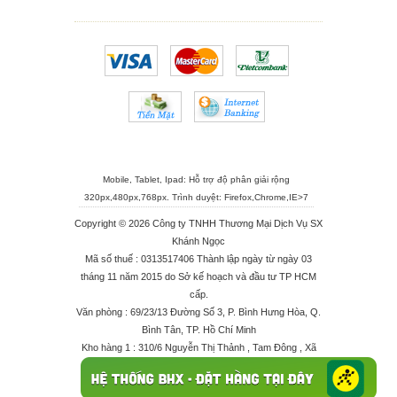
Mobile, Tablet, Ipad: Hỗ trợ độ phân giải rộng
320px,480px,768px. Trình duyệt:
Firefox
,
Chrome
,
IE>7
Copyright © 2026 Công ty TNHH Thương Mại Dịch Vụ SX
Khánh Ngọc
Mã số thuế : 0313517406 Thành lập ngày từ ngày 03
tháng 11 năm 2015 do Sở kế hoạch và đầu tư TP HCM
cấp.
Văn phòng : 69/23/13 Đường Số 3, P. Bình Hưng Hòa, Q.
Bình Tân, TP. Hồ Chí Minh
Kho hàng 1 : 310/6 Nguyễn Thị Thảnh , Tam Đông , Xã
Thới Tam Thôn , Huyện Hóc Môn
Kho hàng 2 : 68/2X Ấp Đông 1 , Xã Thới Tam Thôn ,