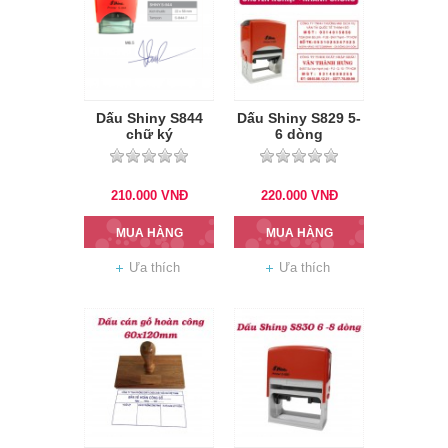
Dấu Shiny S844
Dấu Shiny S829 5-
chữ ký
6 dòng
210.000
VNĐ
220.000
VNĐ
MUA HÀNG
MUA HÀNG
Ưa thích
Ưa thích