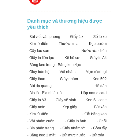
Danh mục và thương hiệu được
yêu thích
- Bút viết văn phòng
- Giấy fax
- Sổ lò xo
- Kim từ điển
- Thước mica
- Kẹp bướm
- Cây lau sàn
- Nước rửa chén
- Giấy in liên tục
- Kệ hồ sơ
- Giấy in A4
- Băng keo trong - Băng keo đục
- Giày bảo hộ
- Vải nhám
- Mực các loại
- Giấy than
- Giấy nhám
- Keo 502
- Bút dạ quang
- Hồ dán
- Bìa lá - Bìa nhiều lá
- Hộp name card
- Giấy in A3
- Giấy vệ sinh
- Keo Silicone
- Giấy note
- Kẹp giấy
- Bút xóa
- Kim từ điển
- Cắt băng keo
- Vải nhám cuộn
- Giấy in ảnh
- Chổi
- Bìa phân trang
- Giấy nhám tờ
- Gôm tẩy
- Băng keo 2 mặt
- Bút mực nước
- Bút xóa