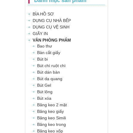
Danh mục sản phẩm
BÌA HỒ SƠ
DỤNG CỤ NHÀ BẾP
DỤNG CỤ VỆ SINH
GIẤY IN
VĂN PHÒNG PHẨM
Bao thư
Bàn cắt giấy
Bút bi
Bút chì ruột chì
Bút dán bàn
Bút dạ quang
Bút Gel
Bút lông
Bút xóa
Băng keo 2 mặt
Băng keo giấy
Băng keo Simili
Băng keo trong
Băng keo xốp