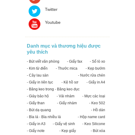
Twitter
Youtube
Danh mục và thương hiệu được
yêu thích
- Bút viết văn phòng
- Giấy fax
- Sổ lò xo
- Kim từ điển
- Thước mica
- Kẹp bướm
- Cây lau sàn
- Nước rửa chén
- Giấy in liên tục
- Kệ hồ sơ
- Giấy in A4
- Băng keo trong - Băng keo đục
- Giày bảo hộ
- Vải nhám
- Mực các loại
- Giấy than
- Giấy nhám
- Keo 502
- Bút dạ quang
- Hồ dán
- Bìa lá - Bìa nhiều lá
- Hộp name card
- Giấy in A3
- Giấy vệ sinh
- Keo Silicone
- Giấy note
- Kẹp giấy
- Bút xóa