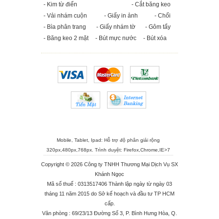
- Kim từ điển
- Cắt băng keo
- Vải nhám cuộn
- Giấy in ảnh
- Chổi
- Bìa phân trang
- Giấy nhám tờ
- Gôm tẩy
- Băng keo 2 mặt
- Bút mực nước
- Bút xóa
Mobile, Tablet, Ipad: Hỗ trợ độ phân giải rộng
320px,480px,768px. Trình duyệt:
Firefox
,
Chrome
,
IE>7
Copyright © 2026 Công ty TNHH Thương Mại Dịch Vụ SX
Khánh Ngọc
Mã số thuế : 0313517406 Thành lập ngày từ ngày 03
tháng 11 năm 2015 do Sở kế hoạch và đầu tư TP HCM
cấp.
Văn phòng : 69/23/13 Đường Số 3, P. Bình Hưng Hòa, Q.