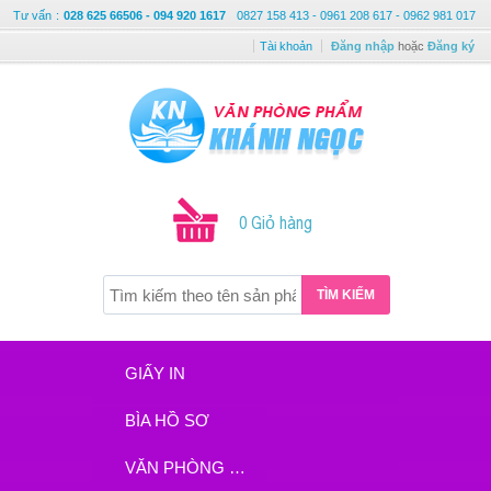
Tư vấn
:
028 625 66506 - 094 920 1617
0827 158 413 - 0961 208 617 - 0962 981 017
Tài khoản
Đăng nhập
hoặc
Đăng ký
0 Giỏ hàng
TÌM KIẾM
GIẤY IN
BÌA HỒ SƠ
VĂN PHÒNG PHẨM