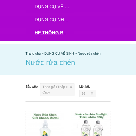
DỤNG CỤ VỆ SINH
DỤNG CỤ NHÀ BẾP
HỆ THỐNG BHX - TGDĐ ĐẶT HÀNG TẠI ĐÂY
Trang chủ
»
DỤNG CỤ VỆ SINH
»
Nước rửa chén
Nước rửa chén
Sắp xếp:
Liệt kê:
Theo giá (Thấp >
Cao)
36