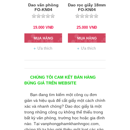
Dao văn phòng
Dao rọc giấy 18mm
FO-KN04
FO-KN04
19.000
VNĐ
25.000
VNĐ
MUA HÀNG
MUA HÀNG
Ưa thích
Ưa thích
CHÚNG TÔI CAM KẾT BÁN HÀNG
ĐÚNG GIÁ TRÊN WEBSITE
Bạn đang tìm kiếm một công cụ đơn
giản và hiệu quả để cắt giấy một cách chính
xác và nhanh chóng? Dao dọc giấy là một
trong những công cụ không thể thiếu trong
bất kỳ văn phòng, trường học hoặc gia đình
nào. Tại
vanphongphamkhanhngoc.com
,
chúng tôi tự hào giới thiệu một loạt các sản