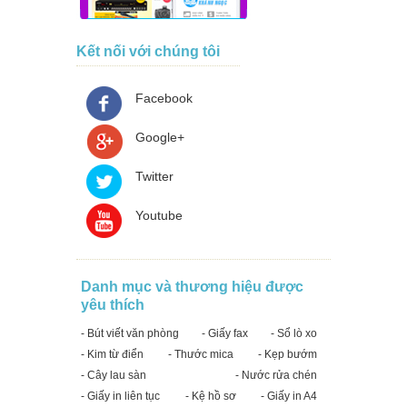
Kết nối với chúng tôi
Facebook
Google+
Twitter
Youtube
Danh mục và thương hiệu được
yêu thích
- Bút viết văn phòng
- Giấy fax
- Sổ lò xo
- Kim từ điển
- Thước mica
- Kẹp bướm
- Cây lau sàn
- Nước rửa chén
- Giấy in liên tục
- Kệ hồ sơ
- Giấy in A4