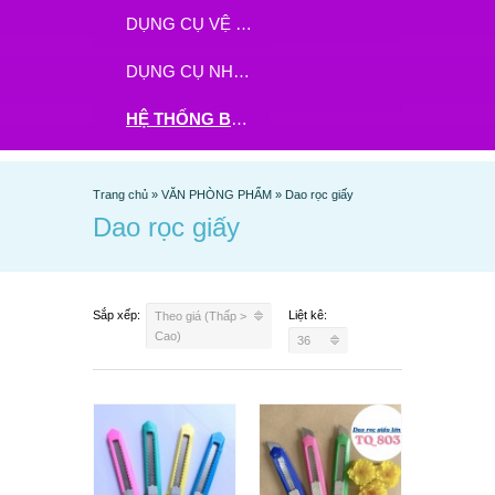
DỤNG CỤ VỆ SINH
DỤNG CỤ NHÀ BẾP
HỆ THỐNG BHX - TGDĐ ĐẶT HÀNG TẠI ĐÂY
Trang chủ
»
VĂN PHÒNG PHẨM
»
Dao rọc giấy
Dao rọc giấy
Sắp xếp:
Liệt kê:
Theo giá (Thấp >
Cao)
36