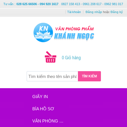
Tư vấn
:
028 625 66506 - 094 920 1617
0827 158 413 - 0961 208 617 - 0962 981 017
Tài khoản
Đăng nhập
hoặc
Đăng ký
0 Giỏ hàng
TÌM KIẾM
GIẤY IN
BÌA HỒ SƠ
VĂN PHÒNG PHẨM