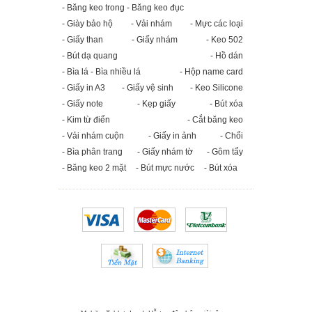
- Băng keo trong - Băng keo đục
- Giày bảo hộ
- Vải nhám
- Mực các loại
- Giấy than
- Giấy nhám
- Keo 502
- Bút dạ quang
- Hồ dán
- Bìa lá - Bìa nhiều lá
- Hộp name card
- Giấy in A3
- Giấy vệ sinh
- Keo Silicone
- Giấy note
- Kẹp giấy
- Bút xóa
- Kim từ điển
- Cắt băng keo
- Vải nhám cuộn
- Giấy in ảnh
- Chổi
- Bìa phân trang
- Giấy nhám tờ
- Gôm tẩy
- Băng keo 2 mặt
- Bút mực nước
- Bút xóa