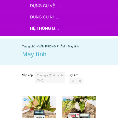
DỤNG CỤ VỆ SINH
DỤNG CỤ NHÀ BẾP
HỆ THỐNG BHX - TGDĐ ĐẶT HÀNG TẠI ĐÂY
Trang chủ
»
VĂN PHÒNG PHẨM
»
Máy tính
Máy tính
Sắp xếp:
Liệt kê:
Theo giá (Thấp >
Cao)
36