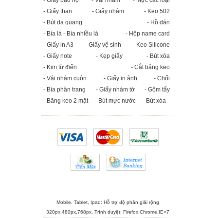
- Giày bảo hộ
- Vải nhám
- Mực các loại
- Giấy than
- Giấy nhám
- Keo 502
- Bút dạ quang
- Hồ dán
- Bìa lá - Bìa nhiều lá
- Hộp name card
- Giấy in A3
- Giấy vệ sinh
- Keo Silicone
- Giấy note
- Kẹp giấy
- Bút xóa
- Kim từ điển
- Cắt băng keo
- Vải nhám cuộn
- Giấy in ảnh
- Chổi
- Bìa phân trang
- Giấy nhám tờ
- Gôm tẩy
- Băng keo 2 mặt
- Bút mực nước
- Bút xóa
Mobile, Tablet, Ipad: Hỗ trợ độ phân giải rộng
320px,480px,768px. Trình duyệt:
Firefox
,
Chrome
,
IE>7