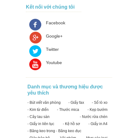
Kết nối với chúng tôi
Facebook
Google+
Twitter
Youtube
Danh mục và thương hiệu được
yêu thích
- Bút viết văn phòng
- Giấy fax
- Sổ lò xo
- Kim từ điển
- Thước mica
- Kẹp bướm
- Cây lau sàn
- Nước rửa chén
- Giấy in liên tục
- Kệ hồ sơ
- Giấy in A4
- Băng keo trong - Băng keo đục