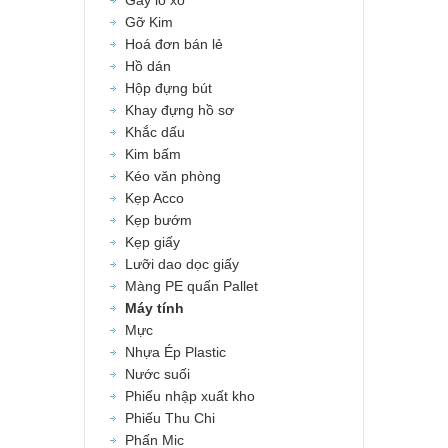
Gáy lò xo
Gỡ Kim
Hoá đơn bán lẻ
Hồ dán
Hộp đựng bút
Khay đựng hồ sơ
Khắc dấu
Kim bấm
Kéo văn phòng
Kẹp Acco
Kẹp bướm
Kẹp giấy
Lưỡi dao dọc giấy
Màng PE quấn Pallet
Máy tính
Mực
Nhựa Ép Plastic
Nước suối
Phiếu nhập xuất kho
Phiếu Thu Chi
Phấn Mic