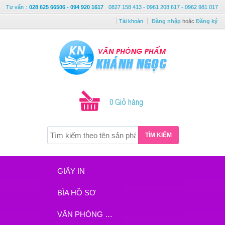
Tư vấn
:
028 625 66506 - 094 920 1617
0827 158 413 - 0961 208 617 - 0962 981 017
Tài khoản
Đăng nhập
hoặc
Đăng ký
0 Giỏ hàng
TÌM KIẾM
GIẤY IN
BÌA HỒ SƠ
VĂN PHÒNG PHẨM