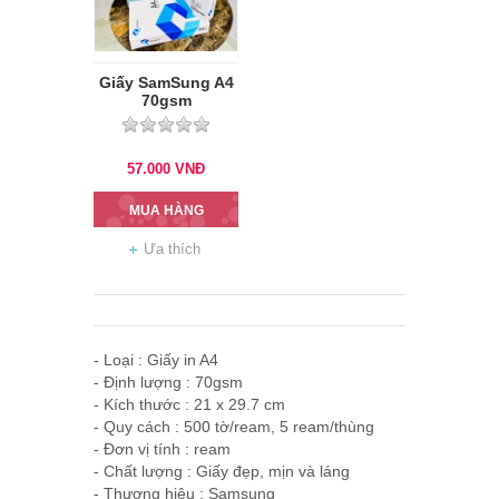
Giấy SamSung A4
70gsm
57.000
VNĐ
MUA HÀNG
Ưa thích
- Loại : Giấy in A4
- Định lượng : 70gsm
- Kích thước : 21 x 29.7 cm
- Quy cách : 500 tờ/ream, 5 ream/thùng
- Đơn vị tính : ream
- Chất lượng : Giấy đẹp, mịn và láng
- Thương hiệu : Samsung