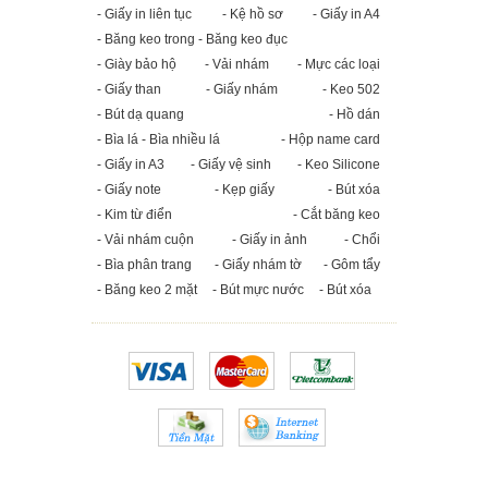
- Giấy in liên tục
- Kệ hồ sơ
- Giấy in A4
- Băng keo trong - Băng keo đục
- Giày bảo hộ
- Vải nhám
- Mực các loại
- Giấy than
- Giấy nhám
- Keo 502
- Bút dạ quang
- Hồ dán
- Bìa lá - Bìa nhiều lá
- Hộp name card
- Giấy in A3
- Giấy vệ sinh
- Keo Silicone
- Giấy note
- Kẹp giấy
- Bút xóa
- Kim từ điển
- Cắt băng keo
- Vải nhám cuộn
- Giấy in ảnh
- Chổi
- Bìa phân trang
- Giấy nhám tờ
- Gôm tẩy
- Băng keo 2 mặt
- Bút mực nước
- Bút xóa