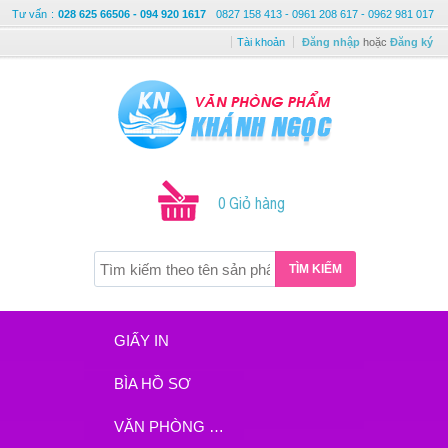
Tư vấn
:
028 625 66506 - 094 920 1617
0827 158 413 - 0961 208 617 - 0962 981 017
Tài khoản
Đăng nhập
hoặc
Đăng ký
0 Giỏ hàng
TÌM KIẾM
GIẤY IN
BÌA HỒ SƠ
VĂN PHÒNG PHẨM