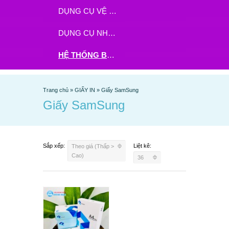
DỤNG CỤ VỆ SINH
DỤNG CỤ NHÀ BẾP
HỆ THỐNG BHX - TGDĐ ĐẶT HÀNG TẠI ĐÂY
Trang chủ
»
GIẤY IN
»
Giấy SamSung
Giấy SamSung
Sắp xếp:
Liệt kê:
Theo giá (Thấp >
Cao)
36