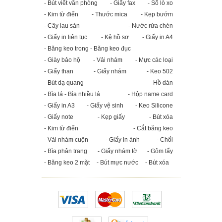
- Bút viết văn phòng
- Giấy fax
- Sổ lò xo
- Kim từ điển
- Thước mica
- Kẹp bướm
- Cây lau sàn
- Nước rửa chén
- Giấy in liên tục
- Kệ hồ sơ
- Giấy in A4
- Băng keo trong - Băng keo đục
- Giày bảo hộ
- Vải nhám
- Mực các loại
- Giấy than
- Giấy nhám
- Keo 502
- Bút dạ quang
- Hồ dán
- Bìa lá - Bìa nhiều lá
- Hộp name card
- Giấy in A3
- Giấy vệ sinh
- Keo Silicone
- Giấy note
- Kẹp giấy
- Bút xóa
- Kim từ điển
- Cắt băng keo
- Vải nhám cuộn
- Giấy in ảnh
- Chổi
- Bìa phân trang
- Giấy nhám tờ
- Gôm tẩy
- Băng keo 2 mặt
- Bút mực nước
- Bút xóa