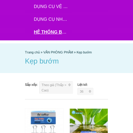
DỤNG CỤ VỆ SINH
DỤNG CỤ NHÀ BẾP
HỆ THỐNG BHX - TGDĐ ĐẶT HÀNG TẠI ĐÂY
Trang chủ
»
VĂN PHÒNG PHẨM
»
Kẹp bướm
Kẹp bướm
Sắp xếp:
Liệt kê:
Theo giá (Thấp >
Cao)
36