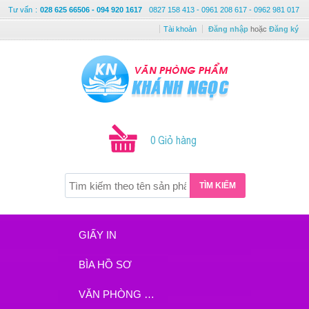
Tư vấn
:
028 625 66506 - 094 920 1617
0827 158 413 - 0961 208 617 - 0962 981 017
Tài khoản
Đăng nhập
hoặc
Đăng ký
0 Giỏ hàng
TÌM KIẾM
GIẤY IN
BÌA HỒ SƠ
VĂN PHÒNG PHẨM