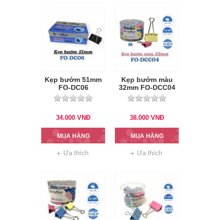
Kẹp bướm 51mm
Kẹp bướm màu
FO-DC06
32mm FO-DCC04
34.000
VNĐ
38.000
VNĐ
MUA HÀNG
MUA HÀNG
Ưa thích
Ưa thích