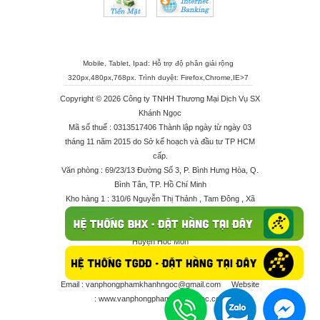
Mobile, Tablet, Ipad: Hỗ trợ độ phân giải rộng
320px,480px,768px. Trình duyệt:
Firefox
,
Chrome
,
IE>7
Copyright © 2026 Công ty TNHH Thương Mại Dịch Vụ SX
Khánh Ngọc
Mã số thuế : 0313517406 Thành lập ngày từ ngày 03
tháng 11 năm 2015 do Sở kế hoạch và đầu tư TP HCM
cấp.
Văn phòng : 69/23/13 Đường Số 3, P. Bình Hưng Hòa, Q.
Bình Tân, TP. Hồ Chí Minh
Kho hàng 1 : 310/6 Nguyễn Thị Thảnh , Tam Đông , Xã
Thới Tam Thôn , Huyện Hóc Môn
Kho hàng 2 : 68/2X Ấp Đông 1 , Xã Thới Tam Thôn ,
Huyện Hóc Môn
Điện thoại : 028 625 66506 - 0909 682 189 - 082 7158
413 - 096 298 10 17 - 0961 208 617
Email :
vanphongphamkhanhngoc@gmail.com
Website
:
www.vanphongphamkhanhngoc.com