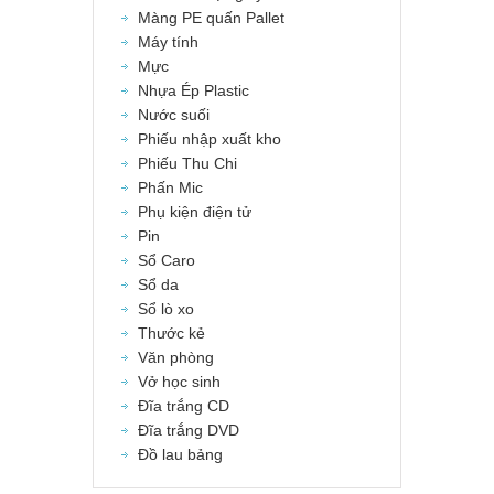
Màng PE quấn Pallet
Máy tính
Mực
Nhựa Ép Plastic
Nước suối
Phiếu nhập xuất kho
Phiếu Thu Chi
Phấn Mic
Phụ kiện điện tử
Pin
Sổ Caro
Sổ da
Sổ lò xo
Thước kẻ
Văn phòng
Vở học sinh
Đĩa trắng CD
Đĩa trắng DVD
Đồ lau bảng