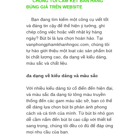
CHÚNG TÔI CAM KẾT BÁN HÀNG
ĐÚNG GIÁ TRÊN WEBSITE
Bạn đang tìm kiếm một công cụ viết tốt
và đáng tin cậy để thể hiện ý tưởng, ghi
chép công việc hoặc viết nhật ký hàng
ngày? Bút bi là lựa chọn hoàn hảo. Tại
vanphongphamkhanhngoc.com
, chúng tôi
tự hào giới thiệu một loạt các sản phẩm bút
bi chất lượng cao, đa dạng về kiểu dáng,
màu sắc và chất liệu.
đa dạng về kiểu dáng và màu sắc
Với nhiều kiểu dáng từ cổ điển đến hiện đại,
và màu sắc đa dạng từ tông màu truyền
thống đến các gam màu sặc sỡ, bạn có thể
dễ dàng lựa chọn bút bi phản ánh phong
cách và cá tính của mình. Từ bút bi nhỏ gọn
dễ cầm nắm đến bút bi cao cấp với thiết kế
sang trọng, chúng tôi đều có đủ để đáp ứng
mọi nhu cầu của bạn.