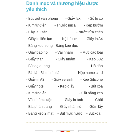
Danh mục và thương hiệu được
yêu thích
- Bút viết văn phòng
- Giấy fax
- Sổ lò xo
- Kim từ điển
- Thước mica
- Kẹp bướm
- Cây lau sàn
- Nước rửa chén
- Giấy in liên tục
- Kệ hồ sơ
- Giấy in A4
- Băng keo trong - Băng keo đục
- Giày bảo hộ
- Vải nhám
- Mực các loại
- Giấy than
- Giấy nhám
- Keo 502
- Bút dạ quang
- Hồ dán
- Bìa lá - Bìa nhiều lá
- Hộp name card
- Giấy in A3
- Giấy vệ sinh
- Keo Silicone
- Giấy note
- Kẹp giấy
- Bút xóa
- Kim từ điển
- Cắt băng keo
- Vải nhám cuộn
- Giấy in ảnh
- Chổi
- Bìa phân trang
- Giấy nhám tờ
- Gôm tẩy
- Băng keo 2 mặt
- Bút mực nước
- Bút xóa