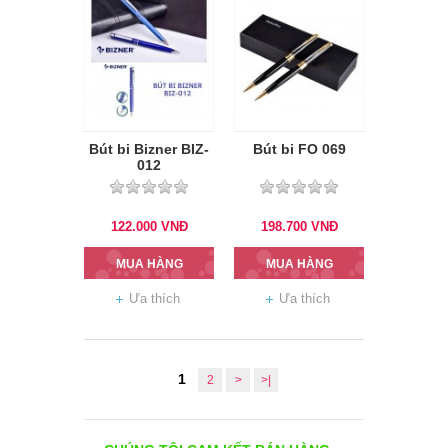
Bút bi Bizner BIZ-
Bút bi FO 069
012
122.000
VNĐ
198.700
VNĐ
MUA HÀNG
MUA HÀNG
Ưa thích
Ưa thích
1
2
>
>|