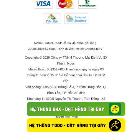
Mobile, Tablet, Ipad: Hỗ trợ độ phân giải rộng
320px,480px,768px. Trình duyệt:
Firefox
,
Chrome
,
IE>7
Copyright © 2026 Công ty TNHH Thương Mại Dịch Vụ SX
Khánh Ngọc
Mã số thuế : 0313517406 Thành lập ngày từ ngày 03
tháng 11 năm 2015 do Sở kế hoạch và đầu tư TP HCM
cấp.
Văn phòng : 69/23/13 Đường Số 3, P. Bình Hưng Hòa, Q.
Bình Tân, TP. Hồ Chí Minh
Kho hàng 1 : 310/6 Nguyễn Thị Thảnh , Tam Đông , Xã
Thới Tam Thôn , Huyện Hóc Môn
Kho hàng 2 : 68/2X Ấp Đông 1 , Xã Thới Tam Thôn ,
Huyện Hóc Môn
Điện thoại : 028 625 66506 - 0909 682 189 - 082 7158
413 - 096 298 10 17 - 0961 208 617