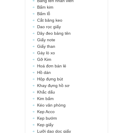
Bảng tên nhân viên
Bấm kim
Bấm lỗ
Cắt băng keo
Dao rọc giấy
Dây đeo bảng tên
Giấy note
Giấy than
Gáy lò xo
Gỡ Kim
Hoá đơn bán lẻ
Hồ dán
Hộp đựng bút
Khay đựng hồ sơ
Khắc dấu
Kim bấm
Kéo văn phòng
Kẹp Acco
Kẹp bướm
Kẹp giấy
Lưỡi dao dọc giấy