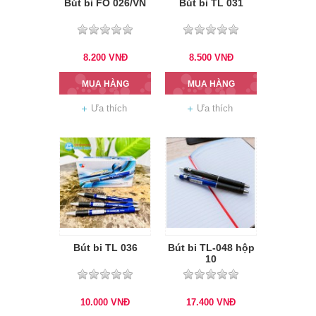
Bút bi FO 026/VN
Bút bi TL 031
8.200
VNĐ
8.500
VNĐ
MUA HÀNG
MUA HÀNG
Ưa thích
Ưa thích
Bút bi TL 036
Bút bi TL-048 hộp
10
10.000
VNĐ
17.400
VNĐ