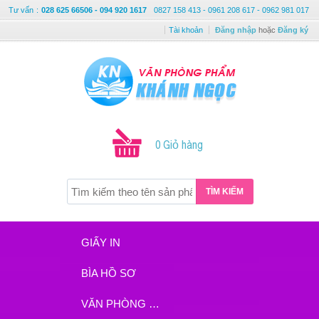
Tư vấn
:
028 625 66506 - 094 920 1617
0827 158 413 - 0961 208 617 - 0962 981 017
Tài khoản
Đăng nhập
hoặc
Đăng ký
0 Giỏ hàng
TÌM KIẾM
GIẤY IN
BÌA HỒ SƠ
VĂN PHÒNG PHẨM