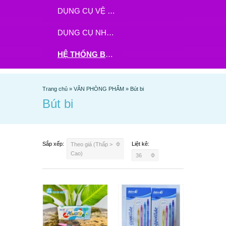
DỤNG CỤ VỆ SINH
DỤNG CỤ NHÀ BẾP
HỆ THỐNG BHX - TGDĐ ĐẶT HÀNG TẠI ĐÂY
Trang chủ
»
VĂN PHÒNG PHẨM
»
Bút bi
Bút bi
Sắp xếp:
Liệt kê:
Theo giá (Thấp >
Cao)
36