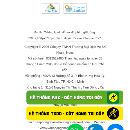
Mobile, Tablet, Ipad: Hỗ trợ độ phân giải rộng
320px,480px,768px. Trình duyệt:
Firefox
,
Chrome
,
IE>7
Copyright © 2026 Công ty TNHH Thương Mại Dịch Vụ SX
Khánh Ngọc
Mã số thuế : 0313517406 Thành lập ngày từ ngày 03
tháng 11 năm 2015 do Sở kế hoạch và đầu tư TP HCM
cấp.
Văn phòng : 69/23/13 Đường Số 3, P. Bình Hưng Hòa, Q.
Bình Tân, TP. Hồ Chí Minh
Kho hàng 1 : 310/6 Nguyễn Thị Thảnh , Tam Đông , Xã
Thới Tam Thôn , Huyện Hóc Môn
Kho hàng 2 : 68/2X Ấp Đông 1 , Xã Thới Tam Thôn ,
Huyện Hóc Môn
Điện thoại : 028 625 66506 - 0909 682 189 - 082 7158
413 - 096 298 10 17 - 0961 208 617
Email :
vanphongphamkhanhngoc@gmail.com
Website
:
www.vanphongphamkhanhngoc.com