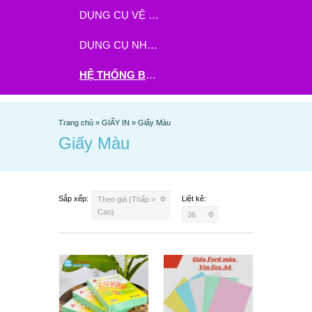
DỤNG CỤ VỆ SINH
DỤNG CỤ NHÀ BẾP
HỆ THỐNG BHX - TGDĐ ĐẶT HÀNG TẠI ĐÂY
Trang chủ
»
GIẤY IN
»
Giấy Màu
Giấy Màu
Sắp xếp:
Liệt kê:
Theo giá (Thấp >
Cao)
36