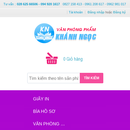
Tư vấn
:
028 625 66506 - 094 920 1617
0827 158 413 - 0961 208 617 - 0962 981 017
Tài khoản
Đăng nhập
hoặc
Đăng ký
0 Giỏ hàng
TÌM KIẾM
GIẤY IN
BÌA HỒ SƠ
VĂN PHÒNG PHẨM