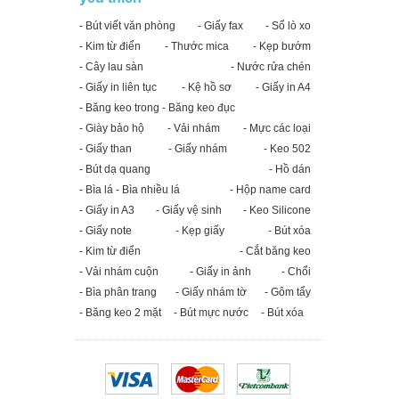
- Bút viết văn phòng
- Giấy fax
- Sổ lò xo
- Kim từ điển
- Thước mica
- Kẹp bướm
- Cây lau sàn
- Nước rửa chén
- Giấy in liên tục
- Kệ hồ sơ
- Giấy in A4
- Băng keo trong - Băng keo đục
- Giày bảo hộ
- Vải nhám
- Mực các loại
- Giấy than
- Giấy nhám
- Keo 502
- Bút dạ quang
- Hồ dán
- Bìa lá - Bìa nhiều lá
- Hộp name card
- Giấy in A3
- Giấy vệ sinh
- Keo Silicone
- Giấy note
- Kẹp giấy
- Bút xóa
- Kim từ điển
- Cắt băng keo
- Vải nhám cuộn
- Giấy in ảnh
- Chổi
- Bìa phân trang
- Giấy nhám tờ
- Gôm tẩy
- Băng keo 2 mặt
- Bút mực nước
- Bút xóa