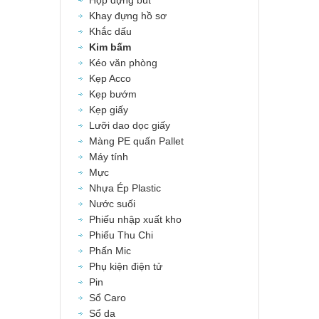
Hộp đựng bút
Khay đựng hồ sơ
Khắc dấu
Kim bấm
Kéo văn phòng
Kẹp Acco
Kẹp bướm
Kẹp giấy
Lưỡi dao dọc giấy
Màng PE quấn Pallet
Máy tính
Mực
Nhựa Ép Plastic
Nước suối
Phiếu nhập xuất kho
Phiếu Thu Chi
Phấn Mic
Phụ kiện điện tử
Pin
Sổ Caro
Sổ da