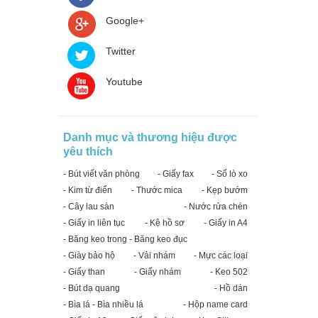
Google+
Twitter
Youtube
Danh mục và thương hiệu được
yêu thích
- Bút viết văn phòng
- Giấy fax
- Sổ lò xo
- Kim từ điển
- Thước mica
- Kẹp bướm
- Cây lau sàn
- Nước rửa chén
- Giấy in liên tục
- Kệ hồ sơ
- Giấy in A4
- Băng keo trong - Băng keo đục
- Giày bảo hộ
- Vải nhám
- Mực các loại
- Giấy than
- Giấy nhám
- Keo 502
- Bút dạ quang
- Hồ dán
- Bìa lá - Bìa nhiều lá
- Hộp name card