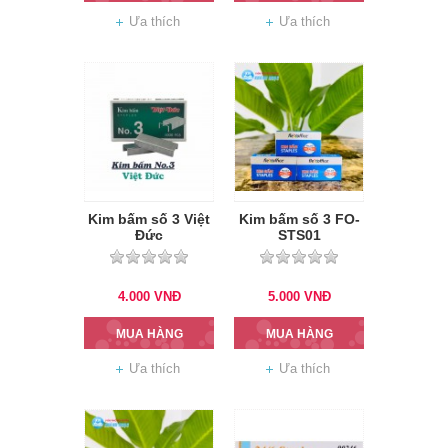
Ưa thích
Ưa thích
Kim bấm số 3 Việt
Kim bấm số 3 FO-
Đức
STS01
4.000
VNĐ
5.000
VNĐ
MUA HÀNG
MUA HÀNG
Ưa thích
Ưa thích