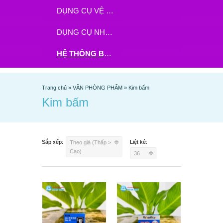
DỤNG CỤ VỆ SINH
DỤNG CỤ NHÀ BẾP
HỆ THỐNG BHX - TGDĐ ĐẶT HÀNG TẠI ĐÂY
Trang chủ
»
VĂN PHÒNG PHẨM
»
Kim bấm
Kim bấm
Sắp xếp:
Liệt kê:
Theo giá (Thấp >
Cao)
36