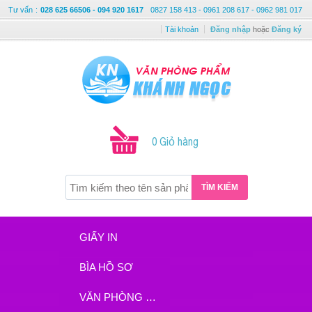
Tư vấn
:
028 625 66506 - 094 920 1617
0827 158 413 - 0961 208 617 - 0962 981 017
Tài khoản
Đăng nhập
hoặc
Đăng ký
0 Giỏ hàng
TÌM KIẾM
GIẤY IN
BÌA HỒ SƠ
VĂN PHÒNG PHẨM