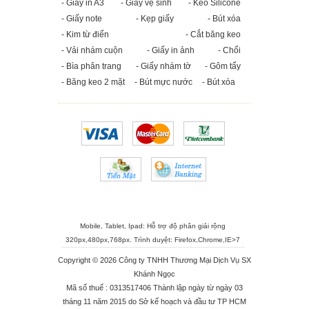
- Giấy in A3
- Giấy vệ sinh
- Keo Silicone
- Giấy note
- Kẹp giấy
- Bút xóa
- Kim từ điển
- Cắt băng keo
- Vải nhám cuộn
- Giấy in ảnh
- Chổi
- Bìa phân trang
- Giấy nhám tờ
- Gôm tẩy
- Băng keo 2 mặt
- Bút mực nước
- Bút xóa
Mobile, Tablet, Ipad: Hỗ trợ độ phân giải rộng
320px,480px,768px. Trình duyệt:
Firefox
,
Chrome
,
IE>7
Copyright © 2026 Công ty TNHH Thương Mại Dịch Vụ SX
Khánh Ngọc
Mã số thuế : 0313517406 Thành lập ngày từ ngày 03
tháng 11 năm 2015 do Sở kế hoạch và đầu tư TP HCM