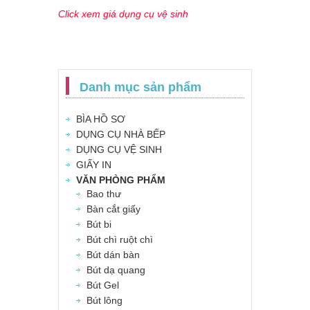
Click xem giá dụng cụ vệ sinh
Danh mục sản phẩm
BÌA HỒ SƠ
DỤNG CỤ NHÀ BẾP
DỤNG CỤ VỆ SINH
GIẤY IN
VĂN PHÒNG PHẨM
Bao thư
Bàn cắt giấy
Bút bi
Bút chì ruột chì
Bút dán bàn
Bút dạ quang
Bút Gel
Bút lông