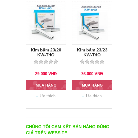
Kim bấm 23/20
Kim bấm 23/23
KW-TriO
KW-TriO
29.000
VNĐ
36.000
VNĐ
MUA HÀNG
MUA HÀNG
Ưa thích
Ưa thích
CHÚNG TÔI CAM KẾT BÁN HÀNG ĐÚNG
GIÁ TRÊN WEBSITE