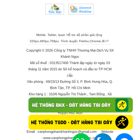
Mobile, Tablet, Ipad: Hỗ trợ độ phân giải rộng
320px,480px,768px. Trình duyệt:
Firefox
,
Chrome
,
IE>7
Copyright © 2026 Công ty TNHH Thương Mại Dịch Vụ SX
Khánh Ngọc
Mã số thuế : 0313517406 Thành lập ngày từ ngày 03
tháng 11 năm 2015 do Sở kế hoạch và đầu tư TP HCM
cấp.
Văn phòng : 69/23/13 Đường Số 3, P. Bình Hưng Hòa, Q.
Bình Tân, TP. Hồ Chí Minh
Kho hàng 1 : 310/6 Nguyễn Thị Thảnh , Tam Đông , Xã
Thới Tam Thôn , Huyện Hóc Môn
Kho hàng 2 : 68/2X Ấp Đông 1 , Xã Thới Tam Thôn ,
Huyện Hóc Môn
Điện thoại : 028 625 66506 - 0909 682 189 - 082 7158
413 - 096 298 10 17 - 0961 208 617
Email :
vanphongphamkhanhngoc@gmail.com
Website
:
www.vanphongphamkhanhngoc.com