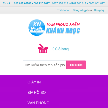
Tư vấn
:
028 625 66506 - 094 920 1617
0827 158 413 - 0961 208 617 - 0962 981 017
Tài khoản
Đăng nhập
hoặc
Đăng ký
0 Giỏ hàng
TÌM KIẾM
GIẤY IN
BÌA HỒ SƠ
VĂN PHÒNG PHẨM