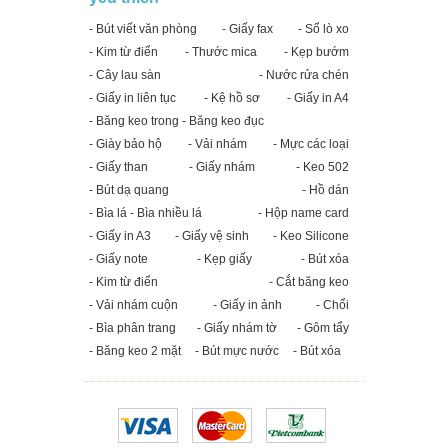
- Bút viết văn phòng
- Giấy fax
- Sổ lò xo
- Kim từ điển
- Thước mica
- Kẹp bướm
- Cây lau sàn
- Nước rửa chén
- Giấy in liên tục
- Kệ hồ sơ
- Giấy in A4
- Băng keo trong - Băng keo đục
- Giày bảo hộ
- Vải nhám
- Mực các loại
- Giấy than
- Giấy nhám
- Keo 502
- Bút dạ quang
- Hồ dán
- Bìa lá - Bìa nhiều lá
- Hộp name card
- Giấy in A3
- Giấy vệ sinh
- Keo Silicone
- Giấy note
- Kẹp giấy
- Bút xóa
- Kim từ điển
- Cắt băng keo
- Vải nhám cuộn
- Giấy in ảnh
- Chổi
- Bìa phân trang
- Giấy nhám tờ
- Gôm tẩy
- Băng keo 2 mặt
- Bút mực nước
- Bút xóa