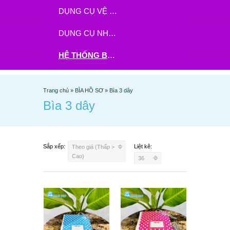
DỤNG CỤ VỆ SINH
DỤNG CỤ NHÀ BẾP
HỆ THỐNG BHX - TGDĐ ĐẶT HÀNG TẠI ĐÂY
Trang chủ
»
BÌA HỒ SƠ
»
Bìa 3 dây
Bìa 3 dây
Sắp xếp:
Liệt kê:
Theo giá (Thấp >
Cao)
36