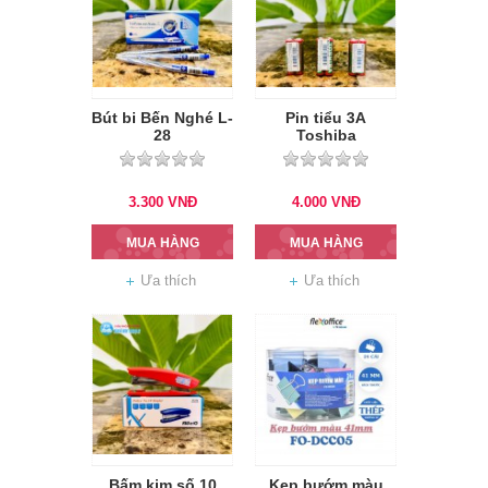
Bút bi Bến Nghé L-
Pin tiểu 3A
28
Toshiba
3.300
VNĐ
4.000
VNĐ
MUA HÀNG
MUA HÀNG
Ưa thích
Ưa thích
Bấm kim số 10
Kẹp bướm màu