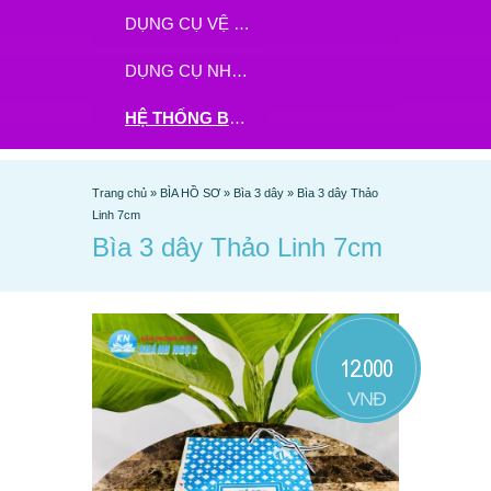
DỤNG CỤ VỆ SINH
DỤNG CỤ NHÀ BẾP
HỆ THỐNG BHX - TGDĐ ĐẶT HÀNG TẠI ĐÂY
Trang chủ
»
BÌA HỒ SƠ
»
Bìa 3 dây
»
Bìa 3 dây Thảo
Linh 7cm
Bìa 3 dây Thảo Linh 7cm
12.000
VNĐ