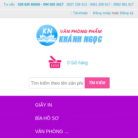
Tư vấn
:
028 625 66506 - 094 920 1617
0827 158 413 - 0961 208 617 - 0962 981 017
Tài khoản
Đăng nhập
hoặc
Đăng ký
0 Giỏ hàng
TÌM KIẾM
GIẤY IN
BÌA HỒ SƠ
VĂN PHÒNG PHẨM