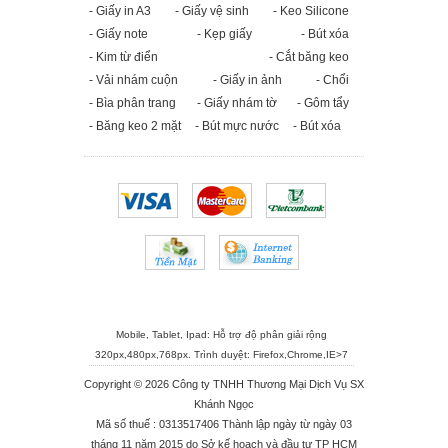
- Giấy in A3
- Giấy vệ sinh
- Keo Silicone
- Giấy note
- Kẹp giấy
- Bút xóa
- Kim từ điển
- Cắt băng keo
- Vải nhám cuộn
- Giấy in ảnh
- Chổi
- Bìa phân trang
- Giấy nhám tờ
- Gôm tẩy
- Băng keo 2 mặt
- Bút mực nước
- Bút xóa
Mobile, Tablet, Ipad: Hỗ trợ độ phân giải rộng
320px,480px,768px. Trình duyệt:
Firefox
,
Chrome
,
IE>7
Copyright © 2026 Công ty TNHH Thương Mại Dịch Vụ SX
Khánh Ngọc
Mã số thuế : 0313517406 Thành lập ngày từ ngày 03
tháng 11 năm 2015 do Sở kế hoạch và đầu tư TP HCM