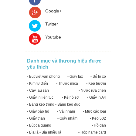
Google+
Twitter
Youtube
Danh mục và thương hiệu được
yêu thích
- Bút viết văn phòng
- Giấy fax
- Sổ lò xo
- Kim từ điển
- Thước mica
- Kẹp bướm
- Cây lau sàn
- Nước rửa chén
- Giấy in liên tục
- Kệ hồ sơ
- Giấy in A4
- Băng keo trong - Băng keo đục
- Giày bảo hộ
- Vải nhám
- Mực các loại
- Giấy than
- Giấy nhám
- Keo 502
- Bút dạ quang
- Hồ dán
- Bìa lá - Bìa nhiều lá
- Hộp name card