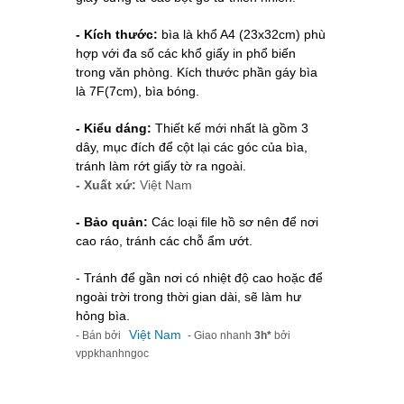
- Kích thước:
bìa là khổ A4 (23x32cm) phù
hợp với đa số các khổ giấy in phổ biến
trong văn phòng. Kích thước phần gáy bìa
là 7F(7cm), bìa bóng.
- Kiểu dáng:
Thiết kế mới nhất là gồm 3
dây, mục đích để cột lại các góc của bìa,
tránh làm rớt giấy tờ ra ngoài.
- Xuất xứ:
Việt Nam
- Bảo quản:
Các loại file hồ sơ nên để nơi
cao ráo, tránh các chỗ ẩm ướt.
- Tránh để gần nơi có nhiệt độ cao hoặc để
ngoài trời trong thời gian dài, sẽ làm hư
hỏng bìa.
Việt Nam
- Bán bởi
- Giao nhanh
3h*
bởi
vppkhanhngoc