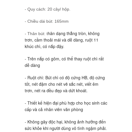
- Quy cách: 20 cây/ hộp.
- Chiều dài bút: 165mm
hân dạng thẳng tròn, không
- Thân bút: t
trơn, cầm thoải mái và dễ dàng, ruột 11
khúc chì, có nắp đậy.
- Trên nắp có gôm, có thể thay ruột chì rất
dễ dàng
- Ruột chì: Bút chì có độ cứng HB, độ cứng
tốt, nét đậm cho nét vẽ sắc nét, viết êm
trơn, nét ra đều đẹp và dứt khoát.
- Thiết kế hiện đại phù hợp cho học sinh các
cấp và cả nhân viên văn phòng
- Không gây độc hại, không ảnh hưởng đến
sức khỏe khi người dùng vô tình ngậm phải.