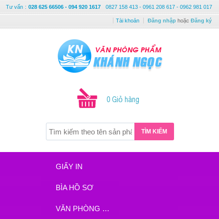
Tư vấn
:
028 625 66506 - 094 920 1617
0827 158 413 - 0961 208 617 - 0962 981 017
Tài khoản
Đăng nhập
hoặc
Đăng ký
0 Giỏ hàng
TÌM KIẾM
GIẤY IN
BÌA HỒ SƠ
VĂN PHÒNG PHẨM