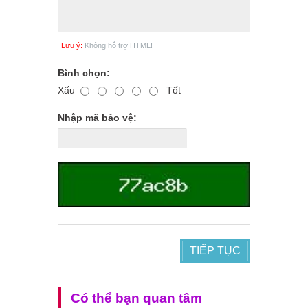
Lưu ý:
Không hỗ trợ HTML!
Bình chọn:
Xấu
Tốt
Nhập mã bảo vệ:
TIẾP TỤC
Có thể bạn quan tâm