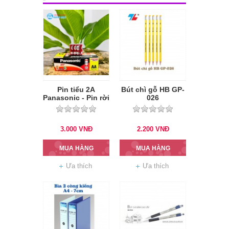
Pin tiểu 2A
Bút chì gỗ HB GP-
Panasonic - Pin rời
026
hộp
3.000
VNĐ
2.200
VNĐ
MUA HÀNG
MUA HÀNG
Ưa thích
Ưa thích