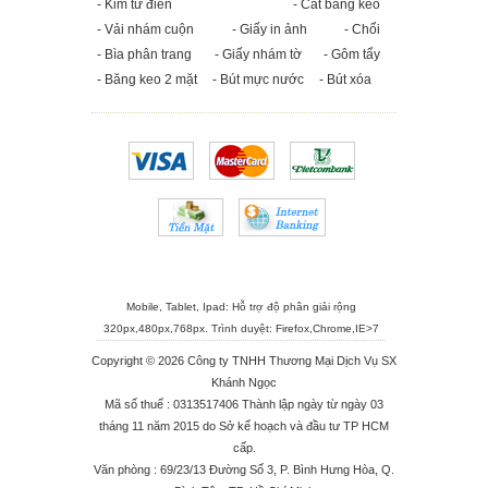
- Kim từ điển
- Cắt băng keo
- Vải nhám cuộn
- Giấy in ảnh
- Chổi
- Bìa phân trang
- Giấy nhám tờ
- Gôm tẩy
- Băng keo 2 mặt
- Bút mực nước
- Bút xóa
Mobile, Tablet, Ipad: Hỗ trợ độ phân giải rộng
320px,480px,768px. Trình duyệt:
Firefox
,
Chrome
,
IE>7
Copyright © 2026 Công ty TNHH Thương Mại Dịch Vụ SX
Khánh Ngọc
Mã số thuế : 0313517406 Thành lập ngày từ ngày 03
tháng 11 năm 2015 do Sở kế hoạch và đầu tư TP HCM
cấp.
Văn phòng : 69/23/13 Đường Số 3, P. Bình Hưng Hòa, Q.