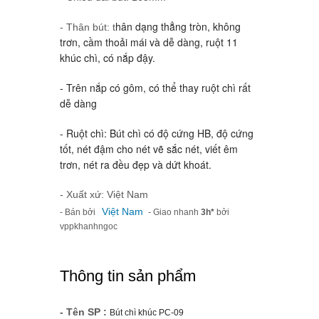
hân dạng thẳng tròn, không
- Thân bút: t
trơn, cầm thoải mái và dễ dàng, ruột 11
khúc chì, có nắp đậy.
- Trên nắp có gôm, có thể thay ruột chì rất
dễ dàng
- Ruột chì: Bút chì có độ cứng HB, độ cứng
tốt, nét đậm cho nét vẽ sắc nét, viết êm
trơn, nét ra đều đẹp và dứt khoát.
- Xuất xứ: Việt Nam
Việt Nam
- Bán bởi
- Giao nhanh
3h*
bởi
vppkhanhngoc
Thông tin sản phẩm
- Tên SP :
Bút chì khúc PC-09