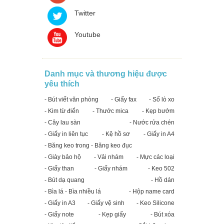
Twitter
Youtube
Danh mục và thương hiệu được
yêu thích
- Bút viết văn phòng
- Giấy fax
- Sổ lò xo
- Kim từ điển
- Thước mica
- Kẹp bướm
- Cây lau sàn
- Nước rửa chén
- Giấy in liên tục
- Kệ hồ sơ
- Giấy in A4
- Băng keo trong - Băng keo đục
- Giày bảo hộ
- Vải nhám
- Mực các loại
- Giấy than
- Giấy nhám
- Keo 502
- Bút dạ quang
- Hồ dán
- Bìa lá - Bìa nhiều lá
- Hộp name card
- Giấy in A3
- Giấy vệ sinh
- Keo Silicone
- Giấy note
- Kẹp giấy
- Bút xóa