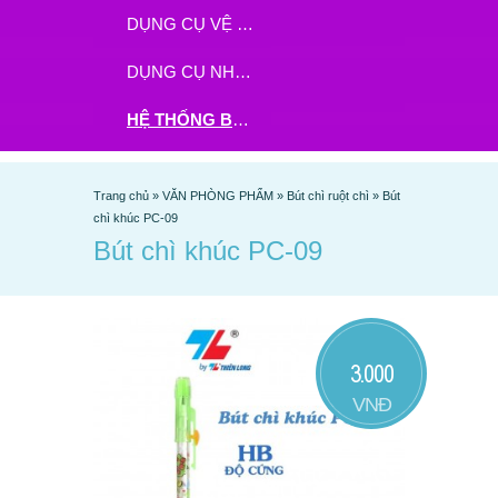
DỤNG CỤ VỆ SINH
DỤNG CỤ NHÀ BẾP
HỆ THỐNG BHX - TGDĐ ĐẶT HÀNG TẠI ĐÂY
Trang chủ
»
VĂN PHÒNG PHẨM
»
Bút chì ruột chì
»
Bút
chì khúc PC-09
Bút chì khúc PC-09
3.000
VNĐ