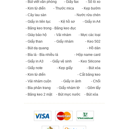
- Bút viết văn phòng
- Giấy fax
- Sổ lò xo
- Kim từ điển
- Thước mica
- Kẹp bướm
- Cây lau sàn
- Nước rửa chén
- Giấy in liên tục
- Kệ hồ sơ
- Giấy in A4
- Băng keo trong - Băng keo đục
- Giày bảo hộ
- Vải nhám
- Mực các loại
- Giấy than
- Giấy nhám
- Keo 502
- Bút dạ quang
- Hồ dán
- Bìa lá - Bìa nhiều lá
- Hộp name card
- Giấy in A3
- Giấy vệ sinh
- Keo Silicone
- Giấy note
- Kẹp giấy
- Bút xóa
- Kim từ điển
- Cắt băng keo
- Vải nhám cuộn
- Giấy in ảnh
- Chổi
- Bìa phân trang
- Giấy nhám tờ
- Gôm tẩy
- Băng keo 2 mặt
- Bút mực nước
- Bút xóa