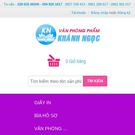
Tư vấn
:
028 625 66506 - 094 920 1617
0827 158 413 - 0961 208 617 - 0962 981 017
Tài khoản
Đăng nhập
hoặc
Đăng ký
0 Giỏ hàng
TÌM KIẾM
GIẤY IN
BÌA HỒ SƠ
VĂN PHÒNG PHẨM