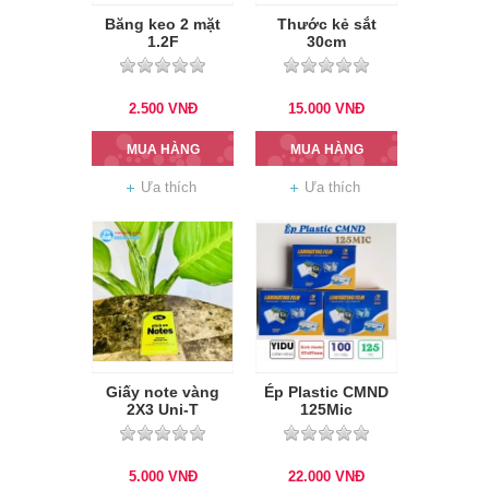
Băng keo 2 mặt
Thước kẻ sắt
1.2F
30cm
2.500
VNĐ
15.000
VNĐ
MUA HÀNG
MUA HÀNG
Ưa thích
Ưa thích
Giấy note vàng
Ép Plastic CMND
2X3 Uni-T
125Mic
5.000
VNĐ
22.000
VNĐ