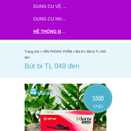
DỤNG CỤ VỆ SINH
DỤNG CỤ NHÀ BẾP
HỆ THỐNG BHX - TGDĐ ĐẶT HÀNG TẠI ĐÂY
Trang chủ
»
VĂN PHÒNG PHẨM
»
Bút bi
»
Bút bi TL 049
đen
Bút bi TL 049 đen
3.500
VNĐ