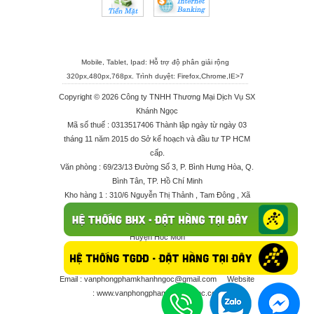
Mobile, Tablet, Ipad: Hỗ trợ độ phân giải rộng
320px,480px,768px. Trình duyệt:
Firefox
,
Chrome
,
IE>7
Copyright © 2026 Công ty TNHH Thương Mại Dịch Vụ SX
Khánh Ngọc
Mã số thuế : 0313517406 Thành lập ngày từ ngày 03
tháng 11 năm 2015 do Sở kế hoạch và đầu tư TP HCM
cấp.
Văn phòng : 69/23/13 Đường Số 3, P. Bình Hưng Hòa, Q.
Bình Tân, TP. Hồ Chí Minh
Kho hàng 1 : 310/6 Nguyễn Thị Thảnh , Tam Đông , Xã
Thới Tam Thôn , Huyện Hóc Môn
Kho hàng 2 : 68/2X Ấp Đông 1 , Xã Thới Tam Thôn ,
Huyện Hóc Môn
Điện thoại : 028 625 66506 - 0909 682 189 - 082 7158
413 - 096 298 10 17 - 0961 208 617
Email :
vanphongphamkhanhngoc@gmail.com
Website
:
www.vanphongphamkhanhngoc.com