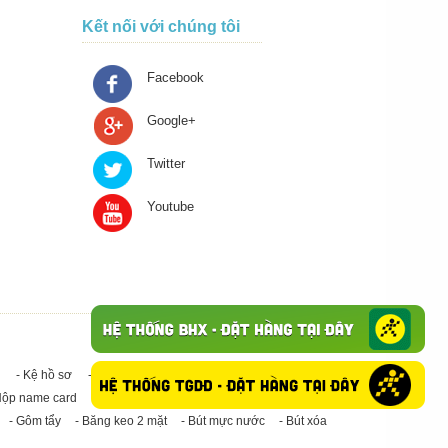
Kết nối với chúng tôi
Facebook
Google+
Twitter
Youtube
- Kệ hồ sơ
- Giấy in A4
- Băng keo trong - Băng keo đục
Hộp name card
- Giấy in A3
- Giấy vệ sinh
- Keo Silicone
- Gôm tẩy
- Băng keo 2 mặt
- Bút mực nước
- Bút xóa