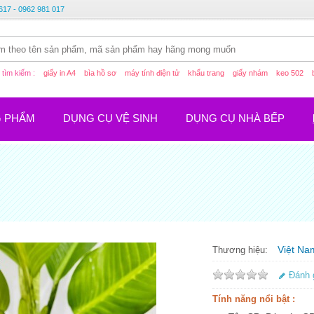
617 - 0962 981 017
tìm kiếm :
giấy in A4
bìa hồ sơ
máy tính điện tử
khẩu trang
giấy nhám
keo 502
G PHẨM
DỤNG CỤ VỆ SINH
DỤNG CỤ NHÀ BẾP
Việt Na
Thương hiệu:
Đánh 
Tính năng nổi bật :