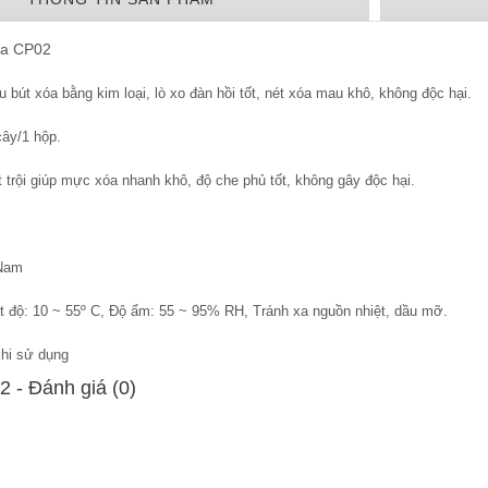
óa CP02
u bút xóa bằng kim loại, lò xo đàn hồi tốt, nét xóa mau khô, không độc hại.
ây/1 hộp.
 trội giúp mực xóa nhanh khô, độ che phủ tốt, không gây độc hại.
 Nam
t độ: 10 ~ 55º C, Độ ẩm: 55 ~ 95% RH, Tránh xa nguồn nhiệt, dầu mỡ.
khi sử dụng
 - Ðánh giá (0)