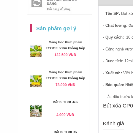
Bút x
- Tên SP:
- Chất lượng:
đầ
Sản phẩm gợi ý
- Quy cách:
10 c
Màng bọc thực phẩm
ECOOK 500m không hộp
- Công nghệ vượt
122.500 VNĐ
- Dung tích: 12ml
Màng bọc thực phẩm
- Xuất xứ :
Việt
ECOOK 300m không hộp
- Bảo quản:
Nhiệ
78.000 VNĐ
- Lắc đều trước 
Bút bi TL08 đen
Bút xóa CP02
4.000 VNĐ
Đánh giá
Bút bi TL08 đỏ