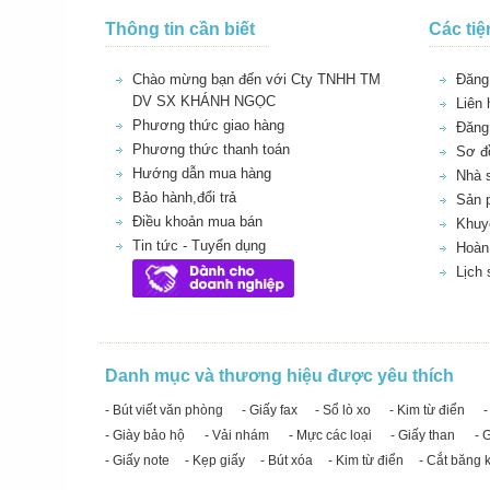
Thông tin cần biết
Các tiệ
Chào mừng bạn đến với Cty TNHH TM
Đăng 
DV SX KHÁNH NGỌC
Liên 
Phương thức giao hàng
Đăng
Phương thức thanh toán
Sơ đồ
Hướng dẫn mua hàng
Nhà 
Bảo hành,đổi trả
Sản 
Điều khoản mua bán
Khuy
Tin tức - Tuyển dụng
Hoàn 
Lịch
Danh mục và thương hiệu được yêu thích
- Bút viết văn phòng
- Giấy fax
- Sổ lò xo
- Kim từ điển
-
- Giày bảo hộ
- Vải nhám
- Mực các loại
- Giấy than
- 
- Giấy note
- Kẹp giấy
- Bút xóa
- Kim từ điển
- Cắt băng 