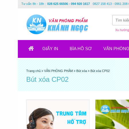
Tư vấn
8h - 18h
:
028 625 66506 - 094 920 1617
0827 158 413 - 0961 208 
Xu hướng 
GIẤY IN
BÌA HỒ SƠ
VĂN PHÒN
Trang chủ
»
VĂN PHÒNG PHẨM
»
Bút xóa
»
Bút xóa CP02
Bút xóa CP02