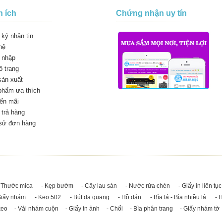
n ích
Chứng nhận uy tín
ký nhận tin
hệ
 nhập
 trang
sản xuất
phẩm ưa thích
ến mãi
trả hàng
 sử đơn hàng
 Thước mica
- Kẹp bướm
- Cây lau sàn
- Nước rửa chén
- Giấy in liên tục
Giấy nhám
- Keo 502
- Bút dạ quang
- Hồ dán
- Bìa lá - Bìa nhiều lá
- 
keo
- Vải nhám cuộn
- Giấy in ảnh
- Chổi
- Bìa phân trang
- Giấy nhám tờ