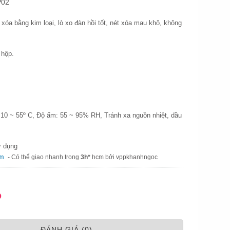
P02
 xóa bằng kim loại, lò xo đàn hồi tốt, nét xóa mau khô, không
 hộp.
 10 ~ 55º C, Độ ẩm: 55 ~ 95% RH, Tránh xa nguồn nhiệt, dầu
ử dụng
am
- Có thể giao nhanh trong
3h*
hcm bởi vppkhanhngoc
Đ
ÐÁNH GIÁ (0)