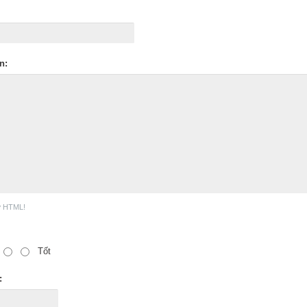
n:
ợ HTML!
Tốt
: