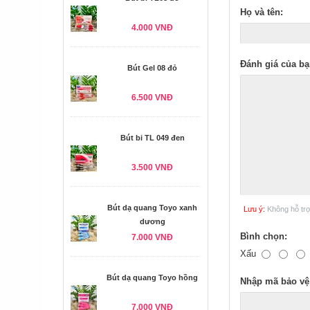
Họ và tên:
4.000 VNĐ
Đánh giá của bạ
Bút Gel 08 đỏ
6.500 VNĐ
Bút bi TL 049 đen
3.500 VNĐ
Bút dạ quang Toyo xanh
Lưu ý:
Không hỗ tr
dương
Bình chọn:
7.000 VNĐ
Xấu
Bút dạ quang Toyo hồng
Nhập mã bảo vệ
7.000 VNĐ