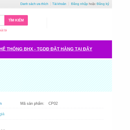
Danh sách ưa thích
Tài khoản
Đăng nhập
hoặc
Đăng ký
TÌM KIẾM
bút bi
HỆ THỐNG BHX - TGDĐ ĐẶT HÀNG TẠI ĐÂY
m
Mã sản phẩm:
CP02
giá