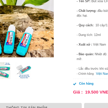
Bút xóa C
- Tên SP:
- Chất lượng:
đầu bút
độc hại.
- Quy cách:
10 cây/1
- Dung tích: 12ml
- Xuất xứ :
Việt Nam
- Bảo quản:
Nhiệt độ:
mỡ.
- Lắc đều trước khi s
Việt N
- Chính hãng
Còn hàng
Giá :
19.500
VN
THÔNG TIN SẢN PHẨM