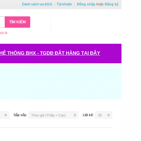
Danh sách ưa thích
Tài khoản
Đăng nhập
hoặc
Đăng ký
TÌM KIẾM
bút bi
HỆ THỐNG BHX - TGDĐ ĐẶT HÀNG TẠI ĐÂY
Sắp xếp:
Liệt kê:
Theo giá (Thấp > Cao)
36