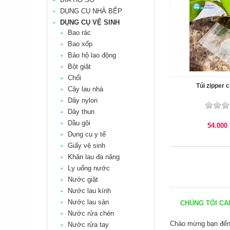
DỤNG CỤ NHÀ BẾP
DỤNG CỤ VỆ SINH
Bao rác
Bao xốp
Bảo hộ lao động
Bột giặt
Chổi
Túi zipper c
Cây lau nhà
Dây nylon
Dây thun
Dầu gội
54.000
Dụng cụ y tế
Giấy vệ sinh
Khăn lau đa năng
Ly uống nước
Nước giặt
Nước lau kính
Nước lau sàn
CHÚNG TÔI CAM 
Nước rửa chén
Chào mừng bạn đế
Nước rửa tay