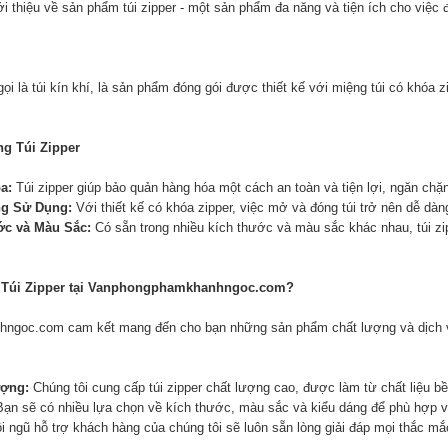
iới thiệu về sản phẩm túi zipper - một sản phẩm đa năng và tiện ích cho việc
gọi là túi kín khí, là sản phẩm đóng gói được thiết kế với miệng túi có khóa
ng Túi Zipper
a:
Túi zipper giúp bảo quản hàng hóa một cách an toàn và tiện lợi, ngăn ch
ng Sử Dụng:
Với thiết kế có khóa zipper, việc mở và đóng túi trở nên dễ dà
ớc và Màu Sắc:
Có sẵn trong nhiều kích thước và màu sắc khác nhau, túi zi
Túi Zipper tại
Vanphongphamkhanhngoc.com
?
hngoc.com
cam kết mang đến cho bạn những sản phẩm chất lượng và dịch vụ t
ợng:
Chúng tôi cung cấp túi zipper chất lượng cao, được làm từ chất liệu bề
ạn sẽ có nhiều lựa chọn về kích thước, màu sắc và kiểu dáng để phù hợp 
i ngũ hỗ trợ khách hàng của chúng tôi sẽ luôn sẵn lòng giải đáp mọi thắc mắ