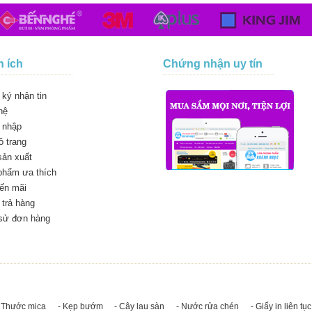
n ích
Chứng nhận uy tín
ký nhận tin
hệ
 nhập
 trang
sản xuất
phẩm ưa thích
ến mãi
trả hàng
 sử đơn hàng
 Thước mica
- Kẹp bướm
- Cây lau sàn
- Nước rửa chén
- Giấy in liên tục