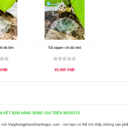
hỉ đỏ lớn
Túi zipper chỉ đỏ nhỏ
VNĐ
65.000
VNĐ
KẾT BÁN HÀNG ĐÚNG GIÁ TRÊN WEBSITE
n với
Vanphongphamkhanhngoc.com
- nơi bạn có thể tìm thấy những sản phẩ