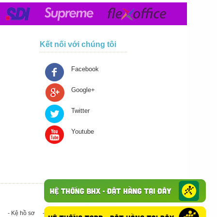
Kết nối với chúng tôi
Facebook
Google+
Twitter
Youtube
- Kệ hồ sơ
- Giấy in A4
- Băng keo trong - Băng keo đục