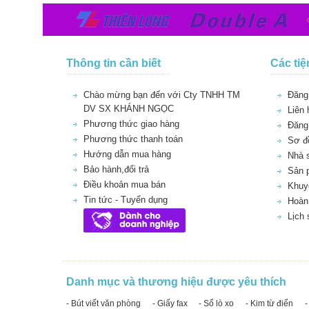
Thông tin cần biết
Các tiệ
Chào mừng bạn đến với Cty TNHH TM
Đăng 
DV SX KHÁNH NGỌC
Liên 
Phương thức giao hàng
Đăng
Phương thức thanh toán
Sơ đồ
Hướng dẫn mua hàng
Nhà 
Bảo hành,đổi trả
Sản 
Điều khoản mua bán
Khuy
Tin tức - Tuyển dụng
Hoàn 
Lịch
Danh mục và thương hiệu được yêu thích
- Bút viết văn phòng
- Giấy fax
- Sổ lò xo
- Kim từ điển
-