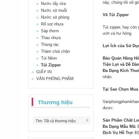
này, chúng tôi sẽ g
Nước tẩy rửa
Nước xịt muỗi
Về Túi Zipper
Nước xịt phòng
Rổ sọt nhựa
Túi zipper, hay còn 
Sáp thơm
ướt và hư hỏng.
Thau nhựa
Thùng rác
Lợi Ích của Sử Dụ
Thảm chùi chân
Túi Nilon
Bảo Quản Hàng Hó
Tiện Lợi và Dễ Dà
Túi Zipper
Đa Dạng Kích Thư
GIẤY IN
nhân.
VĂN PHÒNG PHẨM
Tại Sao Chọn Mua 
Thương hiệu
Vanphongphamkhan
được:
Sản Phẩm Chất Lư
Tìm: Tất cả thương hiệu
Đa Dạng Mẫu Mã:
B
Dịch Vụ Hỗ Trợ:
Độ