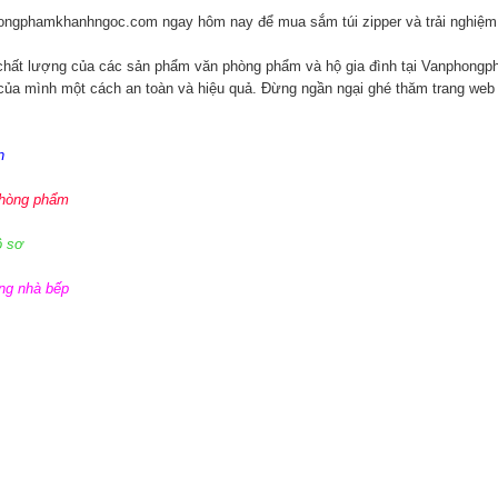
ongphamkhanhngoc.com
ngay hôm nay để mua sắm túi zipper và trải nghiệm 
chất lượng của các sản phẩm văn phòng phẩm và hộ gia đình tại
Vanphongp
của mình một cách an toàn và hiệu quả. Đừng ngần ngại ghé thăm trang web
n
phòng phẩm
ồ sơ
ùng nhà bếp