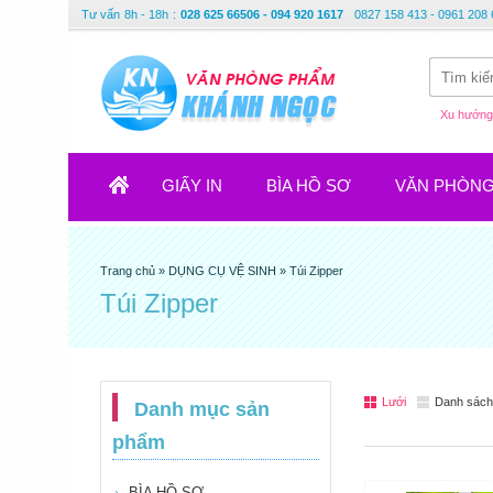
Tư vấn
8h - 18h
:
028 625 66506 - 094 920 1617
0827 158 413 - 0961 208 
Xu hướng 
GIẤY IN
BÌA HỒ SƠ
VĂN PHÒN
Trang chủ
»
DỤNG CỤ VỆ SINH
»
Túi Zipper
Túi Zipper
Lưới
Danh sách
Danh mục sản
phẩm
BÌA HỒ SƠ