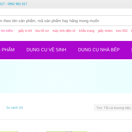
617 - 0962 981 017
tìm kiếm :
giấy in A4
bìa hồ sơ
máy tính điện tử
khẩu trang
giấy nhám
keo 502
G PHẨM
DỤNG CỤ VỆ SINH
DỤNG CỤ NHÀ BẾP
So sánh (0)
Tìm: Tất cả thương hiệu