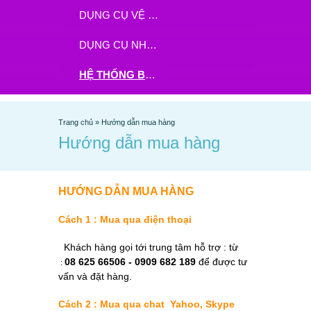
DỤNG CỤ VỆ SINH
DỤNG CỤ NHÀ BẾP
HỆ THỐNG BHX - TGDĐ ĐẶT HÀNG TẠI ĐÂY
Trang chủ
»
Hướng dẫn mua hàng
Hướng dẫn mua hàng
HƯỚNG DẪN MUA HÀNG
Cách 1 : Mua qua điện thoại
Khách hàng gọi tới trung tâm hỗ trợ : từ
08 625 66506 - 0909 682 189
để được tư
:
vấn và đặt hàng.
Cách 2 : Mua qua chat Yahoo, Skype