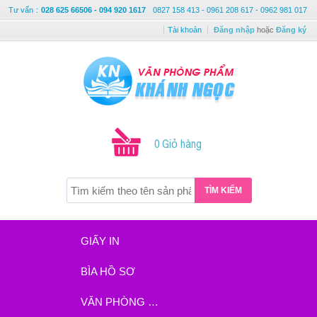
Tư vấn
:
028 625 66506 - 094 920 1617
0827 158 413 - 0961 208 617 - 0962 981 017
Tài khoản
Đăng nhập
hoặc
Đăng ký
0 Giỏ hàng
TÌM KIẾM
GIẤY IN
BÌA HỒ SƠ
VĂN PHÒNG PHẨM