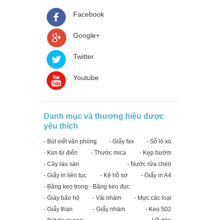
Facebook
Google+
Twitter
Youtube
Danh mục và thương hiệu được
yêu thích
- Bút viết văn phòng
- Giấy fax
- Sổ lò xo
- Kim từ điển
- Thước mica
- Kẹp bướm
- Cây lau sàn
- Nước rửa chén
- Giấy in liên tục
- Kệ hồ sơ
- Giấy in A4
- Băng keo trong - Băng keo đục
- Giày bảo hộ
- Vải nhám
- Mực các loại
- Giấy than
- Giấy nhám
- Keo 502