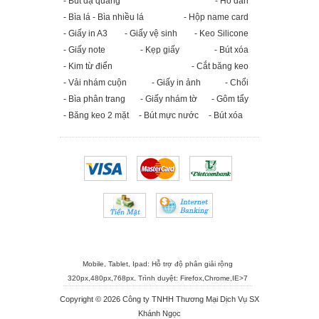
- Bút dạ quang
- Hồ dán
- Bìa lá - Bìa nhiều lá
- Hộp name card
- Giấy in A3
- Giấy vệ sinh
- Keo Silicone
- Giấy note
- Kẹp giấy
- Bút xóa
- Kim từ điển
- Cắt băng keo
- Vải nhám cuộn
- Giấy in ảnh
- Chổi
- Bìa phân trang
- Giấy nhám tờ
- Gôm tẩy
- Băng keo 2 mặt
- Bút mực nước
- Bút xóa
Mobile, Tablet, Ipad: Hỗ trợ độ phân giải rộng
320px,480px,768px. Trình duyệt:
Firefox
,
Chrome
,
IE>7
Copyright © 2026 Công ty TNHH Thương Mại Dịch Vụ SX
Khánh Ngọc