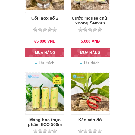
Cối inox số 2
Cước mouse chùi
xoong Samran
65.000
VNĐ
5.000
VNĐ
MUA HÀNG
MUA HÀNG
Ưa thích
Ưa thích
Màng bọc thực
Kéo cán đỏ
phẩm ECO 500m
không hộp