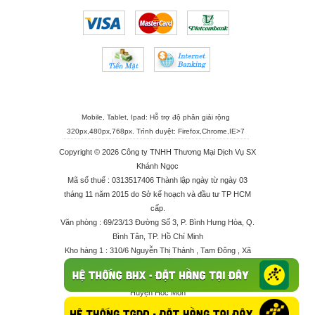
Mobile, Tablet, Ipad: Hỗ trợ độ phân giải rộng
320px,480px,768px. Trình duyệt:
Firefox
,
Chrome
,
IE>7
Copyright © 2026 Công ty TNHH Thương Mại Dịch Vụ SX
Khánh Ngọc
Mã số thuế : 0313517406 Thành lập ngày từ ngày 03
tháng 11 năm 2015 do Sở kế hoạch và đầu tư TP HCM
cấp.
Văn phòng : 69/23/13 Đường Số 3, P. Bình Hưng Hòa, Q.
Bình Tân, TP. Hồ Chí Minh
Kho hàng 1 : 310/6 Nguyễn Thị Thảnh , Tam Đông , Xã
Thới Tam Thôn , Huyện Hóc Môn
Kho hàng 2 : 68/2X Ấp Đông 1 , Xã Thới Tam Thôn ,
Huyện Hóc Môn
Điện thoại : 028 625 66506 - 0909 682 189 - 082 7158