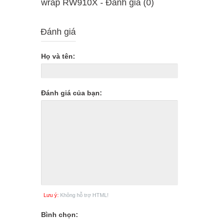
wrap RW910X - Ðánh giá (0)
Đánh giá
Họ và tên:
Đánh giá của bạn:
Lưu ý:
Không hỗ trợ HTML!
Bình chọn: