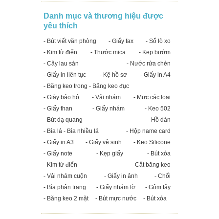
Danh mục và thương hiệu được
yêu thích
- Bút viết văn phòng
- Giấy fax
- Sổ lò xo
- Kim từ điển
- Thước mica
- Kẹp bướm
- Cây lau sàn
- Nước rửa chén
- Giấy in liên tục
- Kệ hồ sơ
- Giấy in A4
- Băng keo trong - Băng keo đục
- Giày bảo hộ
- Vải nhám
- Mực các loại
- Giấy than
- Giấy nhám
- Keo 502
- Bút dạ quang
- Hồ dán
- Bìa lá - Bìa nhiều lá
- Hộp name card
- Giấy in A3
- Giấy vệ sinh
- Keo Silicone
- Giấy note
- Kẹp giấy
- Bút xóa
- Kim từ điển
- Cắt băng keo
- Vải nhám cuộn
- Giấy in ảnh
- Chổi
- Bìa phân trang
- Giấy nhám tờ
- Gôm tẩy
- Băng keo 2 mặt
- Bút mực nước
- Bút xóa