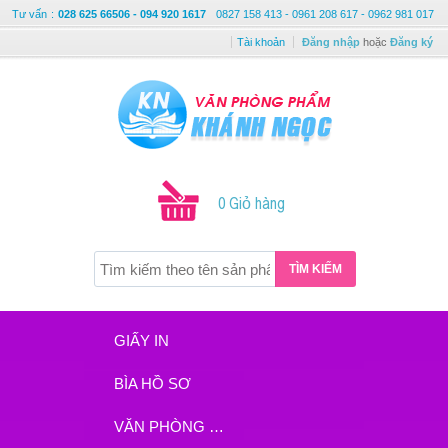
Tư vấn
:
028 625 66506 - 094 920 1617
0827 158 413 - 0961 208 617 - 0962 981 017
Tài khoản
Đăng nhập
hoặc
Đăng ký
0 Giỏ hàng
TÌM KIẾM
GIẤY IN
BÌA HỒ SƠ
VĂN PHÒNG PHẨM