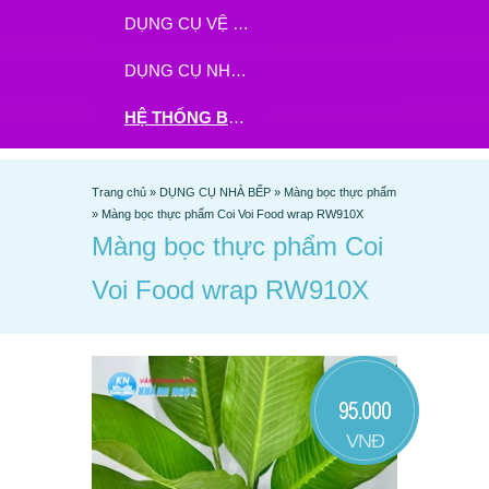
DỤNG CỤ VỆ SINH
DỤNG CỤ NHÀ BẾP
HỆ THỐNG BHX - TGDĐ ĐẶT HÀNG TẠI ĐÂY
Trang chủ
»
DỤNG CỤ NHÀ BẾP
»
Màng bọc thực phẩm
»
Màng bọc thực phẩm Coi Voi Food wrap RW910X
Màng bọc thực phẩm Coi
Voi Food wrap RW910X
95.000
VNĐ