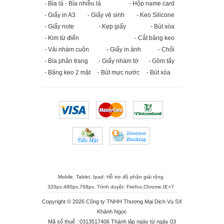
- Bìa lá - Bìa nhiều lá
- Hộp name card
- Giấy in A3
- Giấy vệ sinh
- Keo Silicone
- Giấy note
- Kẹp giấy
- Bút xóa
- Kim từ điển
- Cắt băng keo
- Vải nhám cuộn
- Giấy in ảnh
- Chổi
- Bìa phân trang
- Giấy nhám tờ
- Gôm tẩy
- Băng keo 2 mặt
- Bút mực nước
- Bút xóa
Mobile, Tablet, Ipad: Hỗ trợ độ phân giải rộng
320px,480px,768px. Trình duyệt:
Firefox
,
Chrome
,
IE>7
Copyright © 2026 Công ty TNHH Thương Mại Dịch Vụ SX
Khánh Ngọc
Mã số thuế : 0313517406 Thành lập ngày từ ngày 03