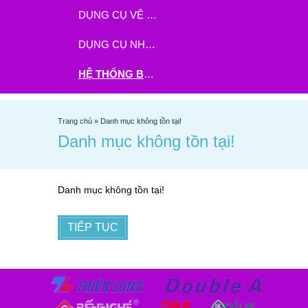
DỤNG CỤ VỆ SINH
DỤNG CỤ NHÀ BẾP
HỆ THỐNG BHX - TGDĐ ĐẶT HÀNG TẠI ĐÂY
Trang chủ
»
Danh mục không tồn tại!
Danh mục không tồn tại!
Danh mục không tồn tại!
TIẾP TỤC