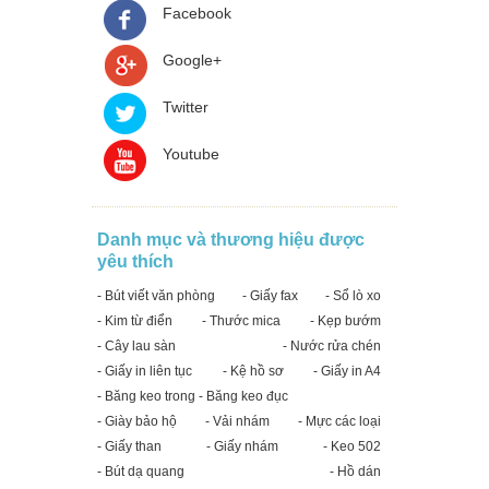
Facebook
Google+
Twitter
Youtube
Danh mục và thương hiệu được
yêu thích
- Bút viết văn phòng
- Giấy fax
- Sổ lò xo
- Kim từ điển
- Thước mica
- Kẹp bướm
- Cây lau sàn
- Nước rửa chén
- Giấy in liên tục
- Kệ hồ sơ
- Giấy in A4
- Băng keo trong - Băng keo đục
- Giày bảo hộ
- Vải nhám
- Mực các loại
- Giấy than
- Giấy nhám
- Keo 502
- Bút dạ quang
- Hồ dán