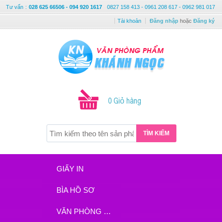
Tư vấn
:
028 625 66506 - 094 920 1617
0827 158 413 - 0961 208 617 - 0962 981 017
Tài khoản
Đăng nhập
hoặc
Đăng ký
0 Giỏ hàng
TÌM KIẾM
GIẤY IN
BÌA HỒ SƠ
VĂN PHÒNG PHẨM