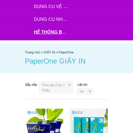
DỤNG CỤ VỆ SINH
DỤNG CỤ NHÀ BẾP
HỆ THỐNG BHX - TGDĐ ĐẶT HÀNG TẠI ĐÂY
Trang chủ
»
GIẤY IN
»
PaperOne
PaperOne GIẤY IN
Sắp xếp:
Liệt kê:
Theo giá (Cao >
Thấp)
36