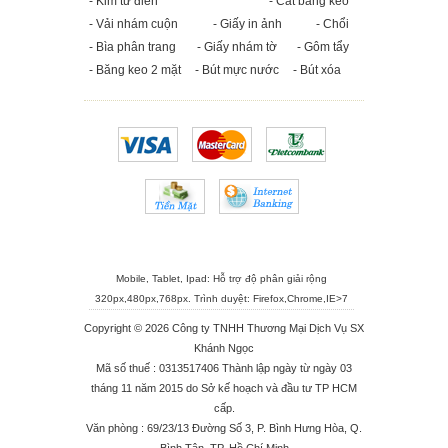
- Kim từ điển
- Cắt băng keo
- Vải nhám cuộn
- Giấy in ảnh
- Chổi
- Bìa phân trang
- Giấy nhám tờ
- Gôm tẩy
- Băng keo 2 mặt
- Bút mực nước
- Bút xóa
Mobile, Tablet, Ipad: Hỗ trợ độ phân giải rộng
320px,480px,768px. Trình duyệt:
Firefox
,
Chrome
,
IE>7
Copyright © 2026 Công ty TNHH Thương Mại Dịch Vụ SX
Khánh Ngọc
Mã số thuế : 0313517406 Thành lập ngày từ ngày 03
tháng 11 năm 2015 do Sở kế hoạch và đầu tư TP HCM
cấp.
Văn phòng : 69/23/13 Đường Số 3, P. Bình Hưng Hòa, Q.