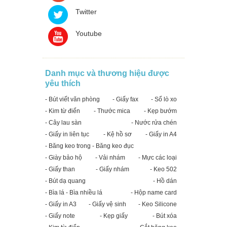
Twitter
Youtube
Danh mục và thương hiệu được
yêu thích
- Bút viết văn phòng
- Giấy fax
- Sổ lò xo
- Kim từ điển
- Thước mica
- Kẹp bướm
- Cây lau sàn
- Nước rửa chén
- Giấy in liên tục
- Kệ hồ sơ
- Giấy in A4
- Băng keo trong - Băng keo đục
- Giày bảo hộ
- Vải nhám
- Mực các loại
- Giấy than
- Giấy nhám
- Keo 502
- Bút dạ quang
- Hồ dán
- Bìa lá - Bìa nhiều lá
- Hộp name card
- Giấy in A3
- Giấy vệ sinh
- Keo Silicone
- Giấy note
- Kẹp giấy
- Bút xóa