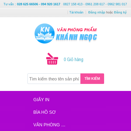
Tư vấn
:
028 625 66506 - 094 920 1617
0827 158 413 - 0961 208 617 - 0962 981 017
Tài khoản
Đăng nhập
hoặc
Đăng ký
0 Giỏ hàng
TÌM KIẾM
GIẤY IN
BÌA HỒ SƠ
VĂN PHÒNG PHẨM