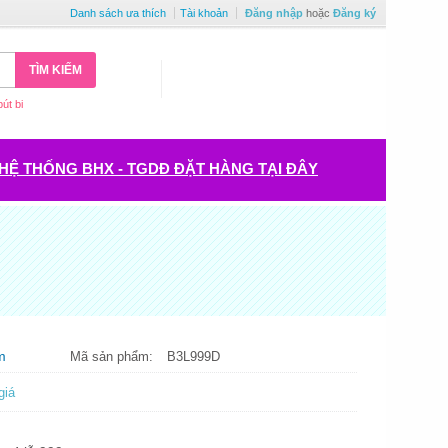
Danh sách ưa thích
Tài khoản
Đăng nhập
hoặc
Đăng ký
TÌM KIẾM
bút bi
HỆ THỐNG BHX - TGDĐ ĐẶT HÀNG TẠI ĐÂY
m
Mã sản phẩm:
B3L999D
giá