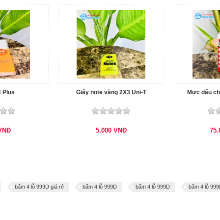
4 Plus
Giấy note vàng 2X3 Uni-T
Mực dấu ch
VNĐ
5.000
VNĐ
75
bấm 4 lỗ 999D giá rẻ
bấm 4 lỗ 999D
bấm 4 lỗ 999D
bấm 4 lỗ 99