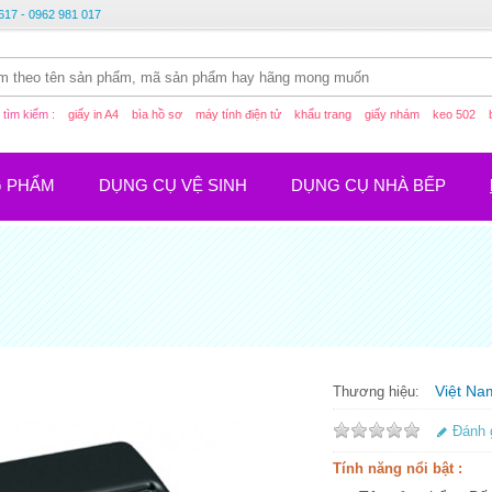
617 - 0962 981 017
tìm kiếm :
giấy in A4
bìa hồ sơ
máy tính điện tử
khẩu trang
giấy nhám
keo 502
G PHẨM
DỤNG CỤ VỆ SINH
DỤNG CỤ NHÀ BẾP
Việt Na
Thương hiệu:
Đánh 
Tính năng nổi bật :