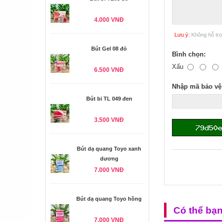
4.000 VNĐ
Lưu ý:
Không hỗ tr
Bút Gel 08 đỏ
Bình chọn:
Xấu
6.500 VNĐ
Nhập mã bảo vệ
Bút bi TL 049 đen
3.500 VNĐ
Bút dạ quang Toyo xanh
dương
7.000 VNĐ
Bút dạ quang Toyo hồng
Có thể bạ
7.000 VNĐ