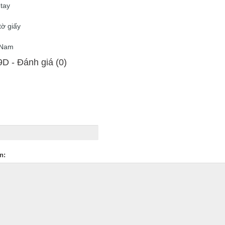
tay
tờ giấy
t Nam
D - Ðánh giá (0)
n: