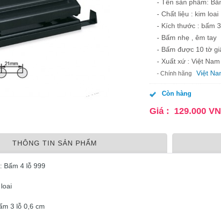
- Tên sản phẩm: Bấ
- Chất liệu : kim loai
- Kích thước : bấm 3
- Bấm nhẹ , êm tay
- Bấm được 10 tờ gi
- Xuất xứ : Việt Nam
Việt N
- Chính hãng
Còn hàng
Giá :
129.000
V
THÔNG TIN SẢN PHẨM
: Bấm 4 lỗ 999
 loai
bấm 3 lỗ 0,6 cm