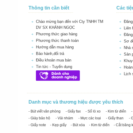
Thông tin cần biết
Các tiệ
Chào mừng bạn đến với Cty TNHH TM
Đăng 
DV SX KHÁNH NGỌC
Liên 
Phương thức giao hàng
Đăng
Phương thức thanh toán
Sơ đồ
Hướng dẫn mua hàng
Nhà 
Bảo hành,đổi trả
Sản 
Điều khoản mua bán
Khuy
Tin tức - Tuyển dụng
Hoàn 
Lịch
Danh mục và thương hiệu được yêu thích
- Bút viết văn phòng
- Giấy fax
- Sổ lò xo
- Kim từ điển
-
- Giày bảo hộ
- Vải nhám
- Mực các loại
- Giấy than
- 
- Giấy note
- Kẹp giấy
- Bút xóa
- Kim từ điển
- Cắt băng 