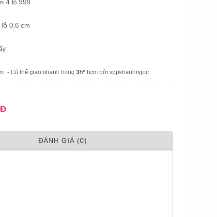
m 4 lỗ 999
 lỗ 0,6 cm
ấy
am
- Có thể giao nhanh trong
3h*
hcm bởi vppkhanhngoc
NĐ
ÐÁNH GIÁ (0)