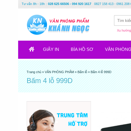
Tư vấn
8h - 18h
:
028 625 66506 - 094 920 1617
0827 158 413 - 0961 208 
Xu hướng 
GIẤY IN
BÌA HỒ SƠ
VĂN PHÒN
Trang chủ
»
VĂN PHÒNG PHẨM
»
Bấm lỗ
»
Bấm 4 lỗ 999D
Bấm 4 lỗ 999D