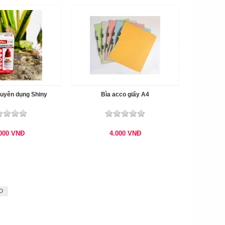
uyên dụng Shiny
Bìa acco giấy A4
.000
VNĐ
4.000
VNĐ
9D