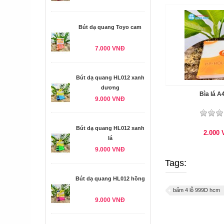
Bút dạ quang Toyo cam
7.000 VNĐ
Bút dạ quang HL012 xanh
dương
Bìa lá A
9.000 VNĐ
Bút dạ quang HL012 xanh
2.000
lá
9.000 VNĐ
Tags:
Bút dạ quang HL012 hồng
bấm 4 lỗ 999D hcm
9.000 VNĐ