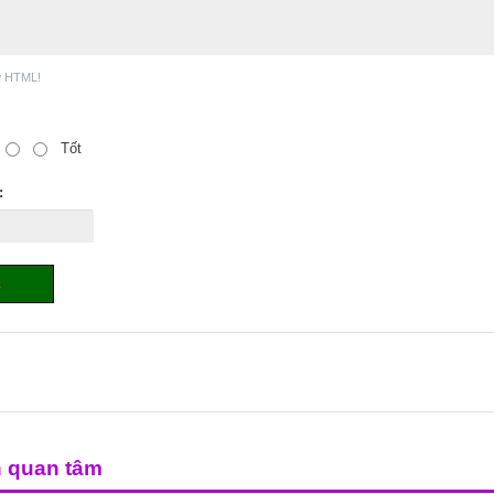
ợ HTML!
Tốt
:
n quan tâm