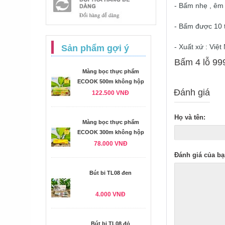
- Bấm nhẹ , êm 
- Bấm được 10 
- Xuất xứ : Việ
Sản phẩm gợi ý
Bấm 4 lỗ 999
Màng bọc thực phẩm
ECOOK 500m không hộp
Đánh giá
122.500 VNĐ
Họ và tên:
Màng bọc thực phẩm
ECOOK 300m không hộp
78.000 VNĐ
Đánh giá của bạ
Bút bi TL08 đen
4.000 VNĐ
Bút bi TL08 đỏ