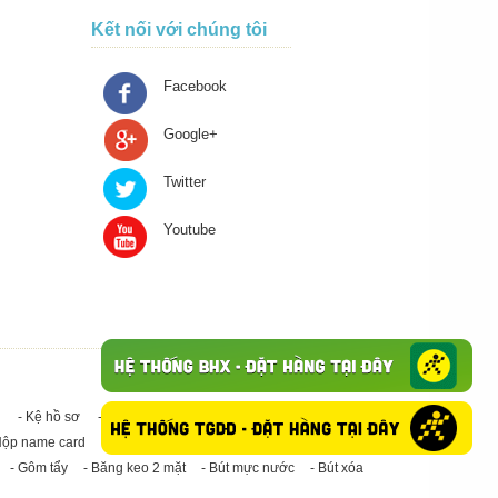
Kết nối với chúng tôi
Facebook
Google+
Twitter
Youtube
- Kệ hồ sơ
- Giấy in A4
- Băng keo trong - Băng keo đục
Hộp name card
- Giấy in A3
- Giấy vệ sinh
- Keo Silicone
- Gôm tẩy
- Băng keo 2 mặt
- Bút mực nước
- Bút xóa