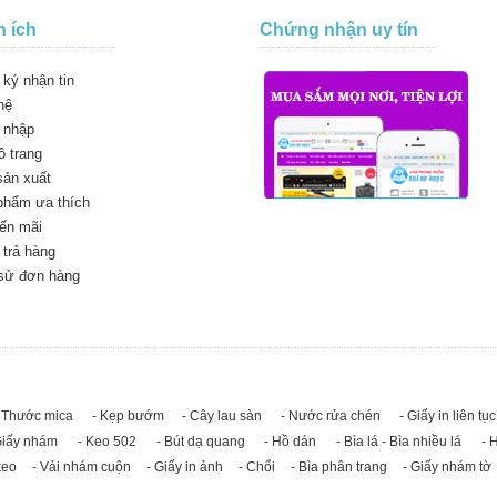
n ích
Chứng nhận uy tín
ký nhận tin
hệ
 nhập
 trang
sản xuất
phẩm ưa thích
ến mãi
trả hàng
 sử đơn hàng
 Thước mica
- Kẹp bướm
- Cây lau sàn
- Nước rửa chén
- Giấy in liên tục
Giấy nhám
- Keo 502
- Bút dạ quang
- Hồ dán
- Bìa lá - Bìa nhiều lá
- 
keo
- Vải nhám cuộn
- Giấy in ảnh
- Chổi
- Bìa phân trang
- Giấy nhám tờ