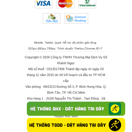
Mobile, Tablet, Ipad: Hỗ trợ độ phân giải rộng
320px,480px,768px. Trình duyệt:
Firefox
,
Chrome
,
IE>7
Copyright © 2026 Công ty TNHH Thương Mại Dịch Vụ SX
Khánh Ngọc
Mã số thuế : 0313517406 Thành lập ngày từ ngày 03
tháng 11 năm 2015 do Sở kế hoạch và đầu tư TP HCM
cấp.
Văn phòng : 69/23/13 Đường Số 3, P. Bình Hưng Hòa, Q.
Bình Tân, TP. Hồ Chí Minh
Kho hàng 1 : 310/6 Nguyễn Thị Thảnh , Tam Đông , Xã
Thới Tam Thôn , Huyện Hóc Môn
Kho hàng 2 : 68/2X Ấp Đông 1 , Xã Thới Tam Thôn ,
Huyện Hóc Môn
Điện thoại : 028 625 66506 - 0909 682 189 - 082 7158
413 - 096 298 10 17 - 0961 208 617