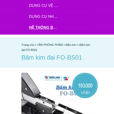
DỤNG CỤ VỆ SINH
DỤNG CỤ NHÀ BẾP
HỆ THỐNG BHX - TGDĐ ĐẶT HÀNG TẠI ĐÂY
Trang chủ
»
VĂN PHÒNG PHẨM
»
Bấm kim
»
Bấm kim
đại FO-BS01
Bấm kim đại FO-BS01
193.000
VNĐ