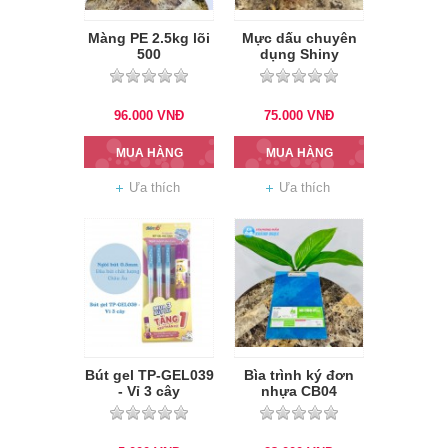
Màng PE 2.5kg lõi
Mực dấu chuyên
500
dụng Shiny
96.000
VNĐ
75.000
VNĐ
MUA HÀNG
MUA HÀNG
Ưa thích
Ưa thích
Bút gel TP-GEL039
Bìa trình ký đơn
- Vỉ 3 cây
nhựa CB04