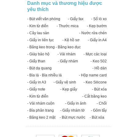
Danh mục và thương hiệu được
yêu thích
- Bút viết văn phòng
- Giấy fax
- Sổ lò xo
- Kim từ điển
- Thước mica
- Kẹp bướm
- Cây lau sàn
- Nước rửa chén
- Giấy in liên tục
- Kệ hồ sơ
- Giấy in A4
- Băng keo trong - Băng keo đục
- Giày bảo hộ
- Vải nhám
- Mực các loại
- Giấy than
- Giấy nhám
- Keo 502
- Bút dạ quang
- Hồ dán
- Bìa lá - Bìa nhiều lá
- Hộp name card
- Giấy in A3
- Giấy vệ sinh
- Keo Silicone
- Giấy note
- Kẹp giấy
- Bút xóa
- Kim từ điển
- Cắt băng keo
- Vải nhám cuộn
- Giấy in ảnh
- Chổi
- Bìa phân trang
- Giấy nhám tờ
- Gôm tẩy
- Băng keo 2 mặt
- Bút mực nước
- Bút xóa