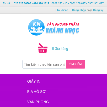
Tư vấn
:
028 625 66506 - 094 920 1617
0827 158 413 - 0961 208 617 - 0962 981 017
Tài khoản
Đăng nhập
hoặc
Đăng ký
0 Giỏ hàng
TÌM KIẾM
GIẤY IN
BÌA HỒ SƠ
VĂN PHÒNG PHẨM