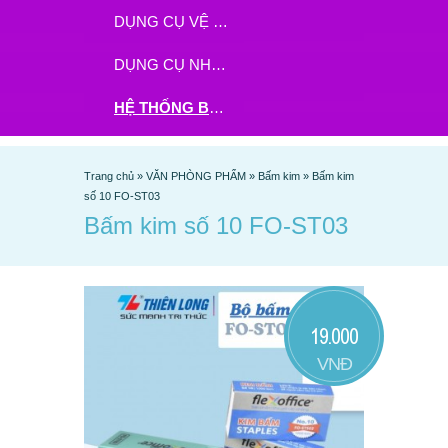
DỤNG CỤ VỆ SINH
DỤNG CỤ NHÀ BẾP
HỆ THỐNG BHX - TGDĐ ĐẶT HÀNG TẠI ĐÂY
Trang chủ
»
VĂN PHÒNG PHẨM
»
Bấm kim
»
Bấm kim
số 10 FO-ST03
Bấm kim số 10 FO-ST03
19.000
VNĐ