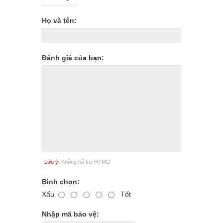
Họ và tên:
Đánh giá của bạn:
Lưu ý:
Không hỗ trợ HTML!
Bình chọn:
Xấu
Tốt
Nhập mã bảo vệ: