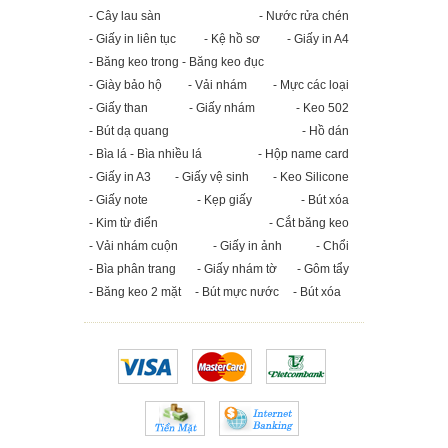
- Cây lau sàn
- Nước rửa chén
- Giấy in liên tục
- Kệ hồ sơ
- Giấy in A4
- Băng keo trong - Băng keo đục
- Giày bảo hộ
- Vải nhám
- Mực các loại
- Giấy than
- Giấy nhám
- Keo 502
- Bút dạ quang
- Hồ dán
- Bìa lá - Bìa nhiều lá
- Hộp name card
- Giấy in A3
- Giấy vệ sinh
- Keo Silicone
- Giấy note
- Kẹp giấy
- Bút xóa
- Kim từ điển
- Cắt băng keo
- Vải nhám cuộn
- Giấy in ảnh
- Chổi
- Bìa phân trang
- Giấy nhám tờ
- Gôm tẩy
- Băng keo 2 mặt
- Bút mực nước
- Bút xóa