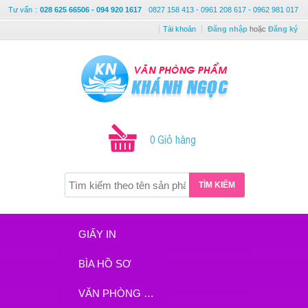
Tư vấn
:
028 625 66506 - 094 920 1617
0827 158 413 - 0961 208 617 - 0962 981 017
Tài khoản
Đăng nhập
hoặc
Đăng ký
0 Giỏ hàng
TÌM KIẾM
GIẤY IN
BÌA HỒ SƠ
VĂN PHÒNG PHẨM