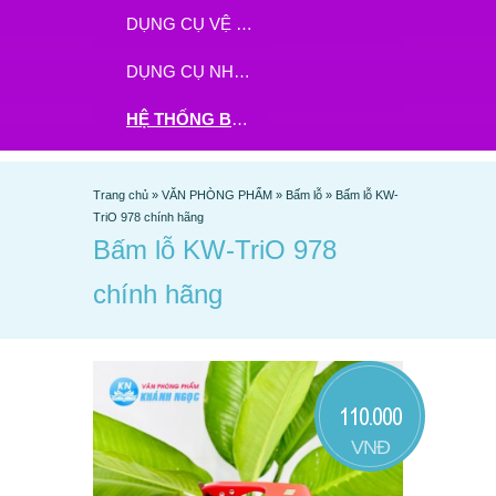
DỤNG CỤ VỆ SINH
DỤNG CỤ NHÀ BẾP
HỆ THỐNG BHX - TGDĐ ĐẶT HÀNG TẠI ĐÂY
Trang chủ
»
VĂN PHÒNG PHẨM
»
Bấm lỗ
»
Bấm lỗ KW-
TriO 978 chính hãng
Bấm lỗ KW-TriO 978
chính hãng
110.000
VNĐ