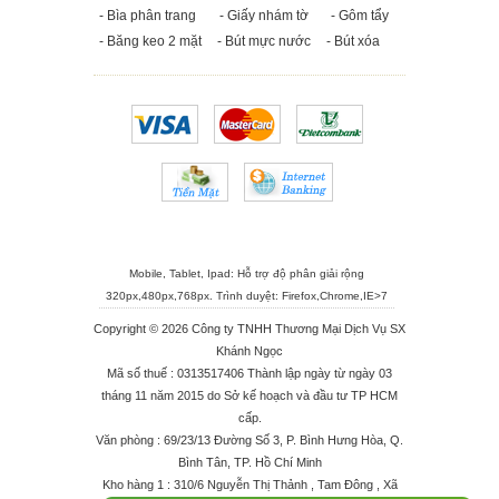
- Bìa phân trang
- Giấy nhám tờ
- Gôm tẩy
- Băng keo 2 mặt
- Bút mực nước
- Bút xóa
Mobile, Tablet, Ipad: Hỗ trợ độ phân giải rộng
320px,480px,768px. Trình duyệt:
Firefox
,
Chrome
,
IE>7
Copyright © 2026 Công ty TNHH Thương Mại Dịch Vụ SX
Khánh Ngọc
Mã số thuế : 0313517406 Thành lập ngày từ ngày 03
tháng 11 năm 2015 do Sở kế hoạch và đầu tư TP HCM
cấp.
Văn phòng : 69/23/13 Đường Số 3, P. Bình Hưng Hòa, Q.
Bình Tân, TP. Hồ Chí Minh
Kho hàng 1 : 310/6 Nguyễn Thị Thảnh , Tam Đông , Xã