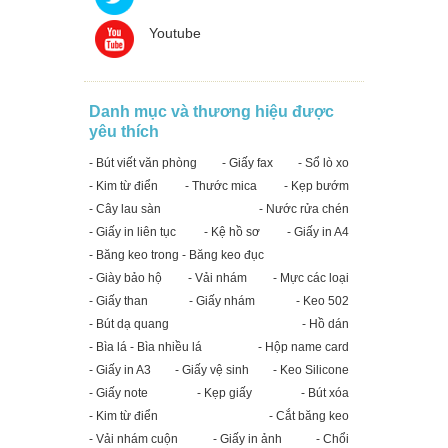
Youtube
Danh mục và thương hiệu được
yêu thích
- Bút viết văn phòng
- Giấy fax
- Sổ lò xo
- Kim từ điển
- Thước mica
- Kẹp bướm
- Cây lau sàn
- Nước rửa chén
- Giấy in liên tục
- Kệ hồ sơ
- Giấy in A4
- Băng keo trong - Băng keo đục
- Giày bảo hộ
- Vải nhám
- Mực các loại
- Giấy than
- Giấy nhám
- Keo 502
- Bút dạ quang
- Hồ dán
- Bìa lá - Bìa nhiều lá
- Hộp name card
- Giấy in A3
- Giấy vệ sinh
- Keo Silicone
- Giấy note
- Kẹp giấy
- Bút xóa
- Kim từ điển
- Cắt băng keo
- Vải nhám cuộn
- Giấy in ảnh
- Chổi