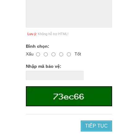
Lưu ý:
Không hỗ trợ HTML!
Bình chọn:
Xấu
Tốt
Nhập mã bảo vệ:
TIẾP TỤC