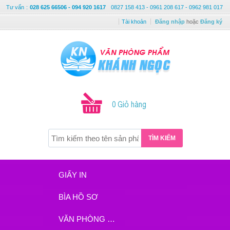
Tư vấn
:
028 625 66506 - 094 920 1617
0827 158 413 - 0961 208 617 - 0962 981 017
Tài khoản
Đăng nhập
hoặc
Đăng ký
0 Giỏ hàng
TÌM KIẾM
GIẤY IN
BÌA HỒ SƠ
VĂN PHÒNG PHẨM