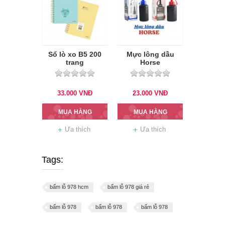
Sổ lò xo B5 200
Mực lông dầu
trang
Horse
33.000
VNĐ
23.000
VNĐ
MUA HÀNG
MUA HÀNG
Ưa thích
Ưa thích
Tags:
bấm lỗ 978 hcm
bấm lỗ 978 giá rẻ
bấm lỗ 978
bấm lỗ 978
bấm lỗ 978