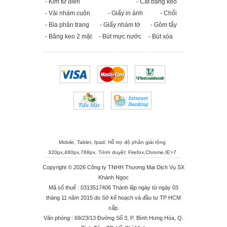
- Kim từ điển
- Cắt băng keo
- Vải nhám cuộn
- Giấy in ảnh
- Chổi
- Bìa phân trang
- Giấy nhám tờ
- Gôm tẩy
- Băng keo 2 mặt
- Bút mực nước
- Bút xóa
Mobile, Tablet, Ipad: Hỗ trợ độ phân giải rộng
320px,480px,768px. Trình duyệt:
Firefox
,
Chrome
,
IE>7
Copyright © 2026 Công ty TNHH Thương Mại Dịch Vụ SX
Khánh Ngọc
Mã số thuế : 0313517406 Thành lập ngày từ ngày 03
tháng 11 năm 2015 do Sở kế hoạch và đầu tư TP HCM
cấp.
Văn phòng : 69/23/13 Đường Số 3, P. Bình Hưng Hòa, Q.