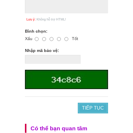
Lưu ý:
Không hỗ trợ HTML!
Bình chọn:
Xấu
Tốt
Nhập mã bảo vệ:
TIẾP TỤC
Có thể bạn quan tâm