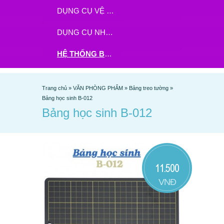
DỤNG CỤ VỆ SINH
DỤNG CỤ NHÀ BẾP
HỆ THỐNG BHX - TGDĐ ĐẶT HÀNG TẠI ĐÂY
Trang chủ
»
VĂN PHÒNG PHẨM
»
Bảng treo tường
»
Bảng học sinh B-012
Bảng học sinh B-012
11.500
VNĐ