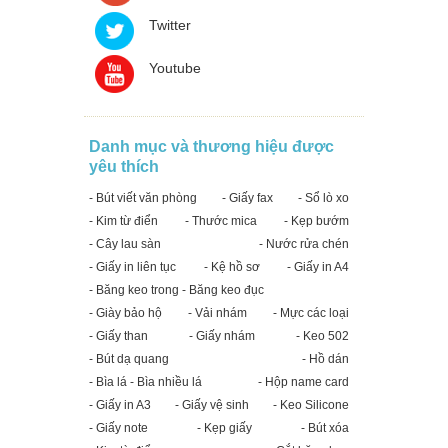
Twitter
Youtube
Danh mục và thương hiệu được
yêu thích
- Bút viết văn phòng
- Giấy fax
- Sổ lò xo
- Kim từ điển
- Thước mica
- Kẹp bướm
- Cây lau sàn
- Nước rửa chén
- Giấy in liên tục
- Kệ hồ sơ
- Giấy in A4
- Băng keo trong - Băng keo đục
- Giày bảo hộ
- Vải nhám
- Mực các loại
- Giấy than
- Giấy nhám
- Keo 502
- Bút dạ quang
- Hồ dán
- Bìa lá - Bìa nhiều lá
- Hộp name card
- Giấy in A3
- Giấy vệ sinh
- Keo Silicone
- Giấy note
- Kẹp giấy
- Bút xóa