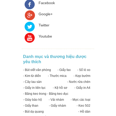
Facebook
Google+
Twitter
Youtube
Danh mục và thương hiệu được
yêu thích
- Bút viết văn phòng
- Giấy fax
- Sổ lò xo
- Kim từ điển
- Thước mica
- Kẹp bướm
- Cây lau sàn
- Nước rửa chén
- Giấy in liên tục
- Kệ hồ sơ
- Giấy in A4
- Băng keo trong - Băng keo đục
- Giày bảo hộ
- Vải nhám
- Mực các loại
- Giấy than
- Giấy nhám
- Keo 502
- Bút dạ quang
- Hồ dán