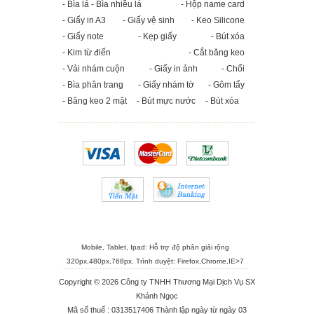
- Bìa lá - Bìa nhiều lá
- Hộp name card
- Giấy in A3
- Giấy vệ sinh
- Keo Silicone
- Giấy note
- Kẹp giấy
- Bút xóa
- Kim từ điển
- Cắt băng keo
- Vải nhám cuộn
- Giấy in ảnh
- Chổi
- Bìa phân trang
- Giấy nhám tờ
- Gôm tẩy
- Băng keo 2 mặt
- Bút mực nước
- Bút xóa
Mobile, Tablet, Ipad: Hỗ trợ độ phân giải rộng
320px,480px,768px. Trình duyệt:
Firefox
,
Chrome
,
IE>7
Copyright © 2026 Công ty TNHH Thương Mại Dịch Vụ SX
Khánh Ngọc
Mã số thuế : 0313517406 Thành lập ngày từ ngày 03