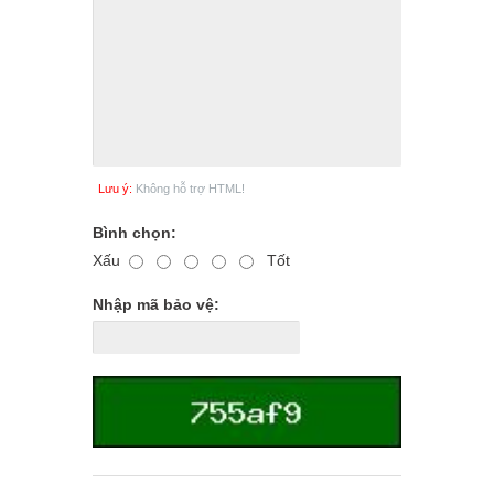
Lưu ý:
Không hỗ trợ HTML!
Bình chọn:
Xấu
Tốt
Nhập mã bảo vệ: