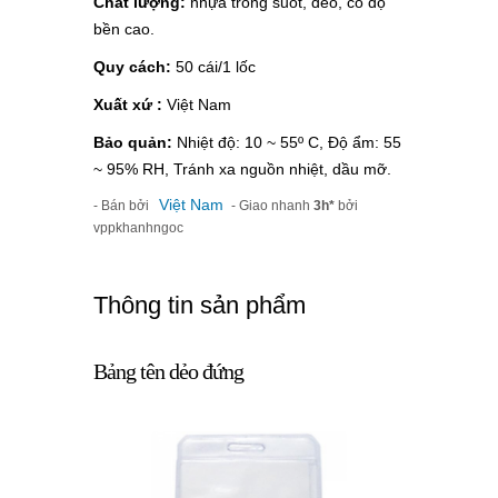
Chất lượng:
nhựa trong suốt, dẻo, có độ
bền cao.
Quy cách:
50 cái/1 lốc
Xuất xứ :
Việt Nam
Bảo quản:
Nhiệt độ: 10 ~ 55º C, Độ ẩm: 55
~ 95% RH, Tránh xa nguồn nhiệt, dầu mỡ.
Việt Nam
- Bán bởi
- Giao nhanh
3h*
bởi
vppkhanhngoc
Thông tin sản phẩm
Bảng tên dẻo đứng