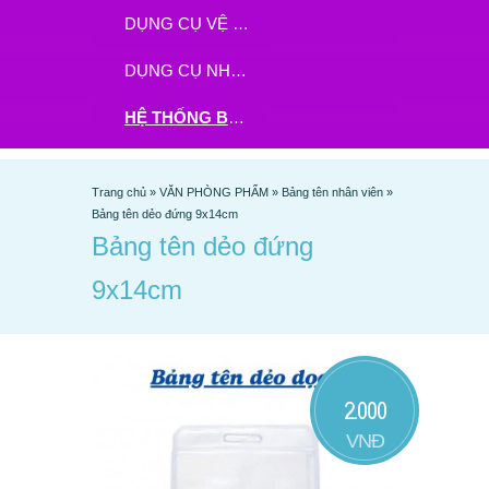
DỤNG CỤ VỆ SINH
DỤNG CỤ NHÀ BẾP
HỆ THỐNG BHX - TGDĐ ĐẶT HÀNG TẠI ĐÂY
Trang chủ
»
VĂN PHÒNG PHẨM
»
Bảng tên nhân viên
»
Bảng tên dẻo đứng 9x14cm
Bảng tên dẻo đứng
9x14cm
2.000
VNĐ