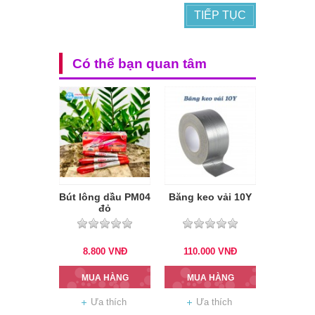
TIẾP TỤC
Có thể bạn quan tâm
Bút lông dầu PM04
Băng keo vải 10Y
đỏ
8.800
VNĐ
110.000
VNĐ
MUA HÀNG
MUA HÀNG
Ưa thích
Ưa thích