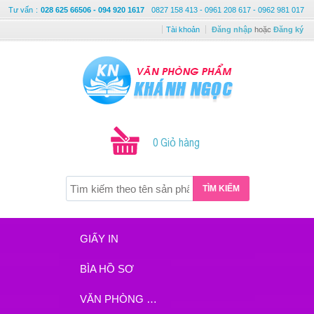
Tư vấn
:
028 625 66506 - 094 920 1617
0827 158 413 - 0961 208 617 - 0962 981 017
Tài khoản
Đăng nhập
hoặc
Đăng ký
0 Giỏ hàng
TÌM KIẾM
GIẤY IN
BÌA HỒ SƠ
VĂN PHÒNG PHẨM