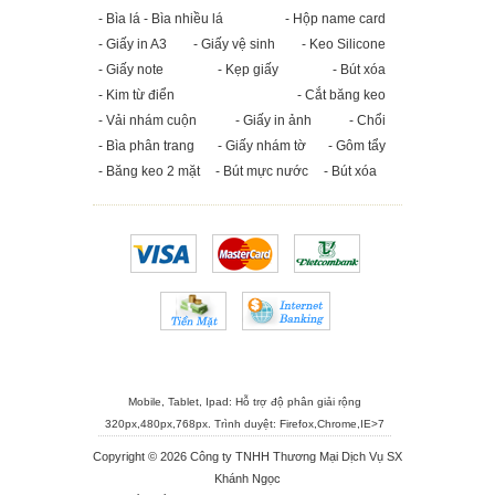
- Bìa lá - Bìa nhiều lá
- Hộp name card
- Giấy in A3
- Giấy vệ sinh
- Keo Silicone
- Giấy note
- Kẹp giấy
- Bút xóa
- Kim từ điển
- Cắt băng keo
- Vải nhám cuộn
- Giấy in ảnh
- Chổi
- Bìa phân trang
- Giấy nhám tờ
- Gôm tẩy
- Băng keo 2 mặt
- Bút mực nước
- Bút xóa
Mobile, Tablet, Ipad: Hỗ trợ độ phân giải rộng
320px,480px,768px. Trình duyệt:
Firefox
,
Chrome
,
IE>7
Copyright © 2026 Công ty TNHH Thương Mại Dịch Vụ SX
Khánh Ngọc