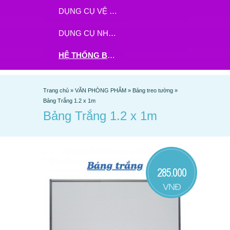
DỤNG CỤ VỆ SINH
DỤNG CỤ NHÀ BẾP
HỆ THỐNG BHX - TGDĐ ĐẶT HÀNG TẠI ĐÂY
Trang chủ
»
VĂN PHÒNG PHẨM
»
Bảng treo tường
»
Bảng Trắng 1.2 x 1m
Bảng Trắng 1.2 x 1m
285.000
VNĐ