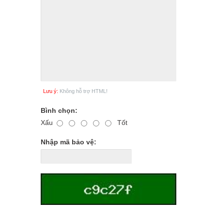
Lưu ý:
Không hỗ trợ HTML!
Bình chọn:
Xấu
Tốt
Nhập mã bảo vệ: