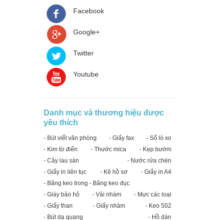
Facebook
Google+
Twitter
Youtube
Danh mục và thương hiệu được
yêu thích
- Bút viết văn phòng
- Giấy fax
- Sổ lò xo
- Kim từ điển
- Thước mica
- Kẹp bướm
- Cây lau sàn
- Nước rửa chén
- Giấy in liên tục
- Kệ hồ sơ
- Giấy in A4
- Băng keo trong - Băng keo đục
- Giày bảo hộ
- Vải nhám
- Mực các loại
- Giấy than
- Giấy nhám
- Keo 502
- Bút dạ quang
- Hồ dán