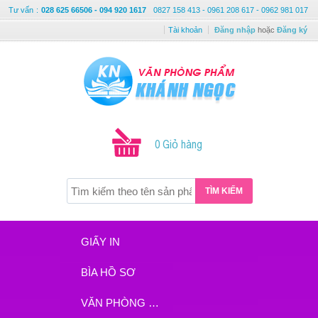
Tư vấn
:
028 625 66506 - 094 920 1617
0827 158 413 - 0961 208 617 - 0962 981 017
Tài khoản
Đăng nhập
hoặc
Đăng ký
0 Giỏ hàng
TÌM KIẾM
GIẤY IN
BÌA HỒ SƠ
VĂN PHÒNG PHẨM