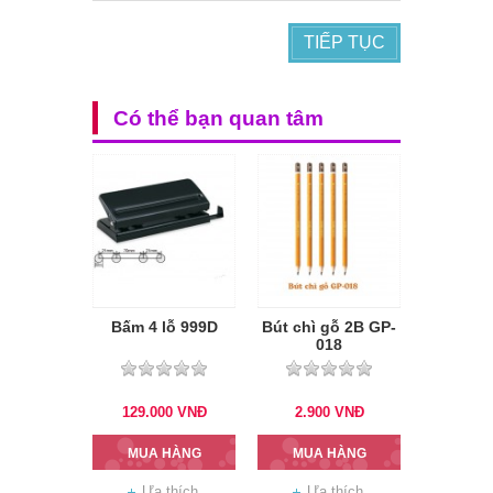
TIẾP TỤC
Có thể bạn quan tâm
Bấm 4 lỗ 999D
Bút chì gỗ 2B GP-
018
129.000
VNĐ
2.900
VNĐ
MUA HÀNG
MUA HÀNG
Ưa thích
Ưa thích