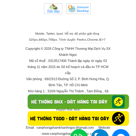
Mobile, Tablet, Ipad: Hỗ trợ độ phân giải rộng
320px,480px,768px. Trình duyệt:
Firefox
,
Chrome
,
IE>7
Copyright © 2026 Công ty TNHH Thương Mại Dịch Vụ SX
Khánh Ngọc
Mã số thuế : 0313517406 Thành lập ngày từ ngày 03
tháng 11 năm 2015 do Sở kế hoạch và đầu tư TP HCM
cấp.
Văn phòng : 69/23/13 Đường Số 3, P. Bình Hưng Hòa, Q.
Bình Tân, TP. Hồ Chí Minh
Kho hàng 1 : 310/6 Nguyễn Thị Thảnh , Tam Đông , Xã
Thới Tam Thôn , Huyện Hóc Môn
Kho hàng 2 : 68/2X Ấp Đông 1 , Xã Thới Tam Thôn ,
Huyện Hóc Môn
Điện thoại : 028 625 66506 - 0909 682 189 - 082 7158
413 - 096 298 10 17 - 0961 208 617
Email :
vanphongphamkhanhngoc@gmail.com
Website
:
www.vanphongphamkhanhngoc.com