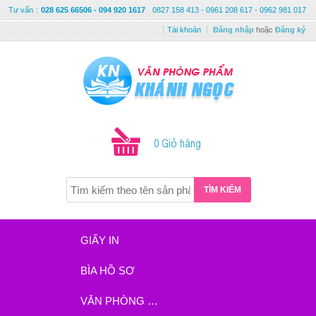
Tư vấn
:
028 625 66506 - 094 920 1617
0827 158 413 - 0961 208 617 - 0962 981 017
Tài khoản
Đăng nhập
hoặc
Đăng ký
0 Giỏ hàng
TÌM KIẾM
GIẤY IN
BÌA HỒ SƠ
VĂN PHÒNG PHẨM