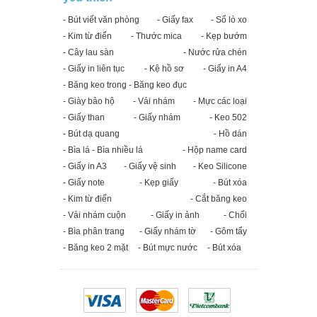
- Bút viết văn phòng
- Giấy fax
- Sổ lò xo
- Kim từ điển
- Thước mica
- Kẹp bướm
- Cây lau sàn
- Nước rửa chén
- Giấy in liên tục
- Kệ hồ sơ
- Giấy in A4
- Băng keo trong - Băng keo đục
- Giày bảo hộ
- Vải nhám
- Mực các loại
- Giấy than
- Giấy nhám
- Keo 502
- Bút dạ quang
- Hồ dán
- Bìa lá - Bìa nhiều lá
- Hộp name card
- Giấy in A3
- Giấy vệ sinh
- Keo Silicone
- Giấy note
- Kẹp giấy
- Bút xóa
- Kim từ điển
- Cắt băng keo
- Vải nhám cuộn
- Giấy in ảnh
- Chổi
- Bìa phân trang
- Giấy nhám tờ
- Gôm tẩy
- Băng keo 2 mặt
- Bút mực nước
- Bút xóa