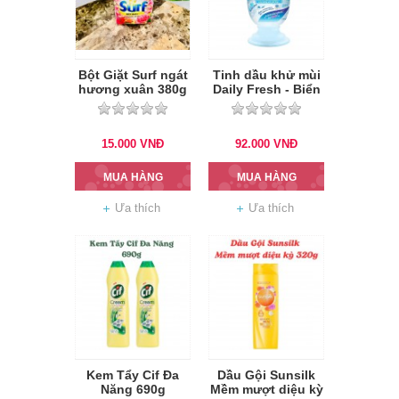
Bột Giặt Surf ngát
Tinh dầu khử mùi
hương xuân 380g
Daily Fresh - Biển
xanh 440ml
15.000
VNĐ
92.000
VNĐ
MUA HÀNG
MUA HÀNG
Ưa thích
Ưa thích
Kem Tẩy Cif Đa
Dầu Gội Sunsilk
Năng 690g
Mềm mượt diệu kỳ