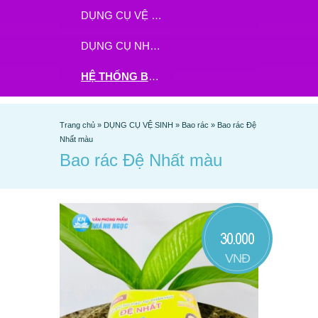
DỤNG CỤ VỆ SINH
DỤNG CỤ NHÀ BẾP
HỆ THỐNG BHX - TGDĐ ĐẶT HÀNG TẠI ĐÂY
Trang chủ
»
DỤNG CỤ VỆ SINH
»
Bao rác
»
Bao rác Đệ
Nhất màu
Bao rác Đệ Nhất màu
30.000
VNĐ