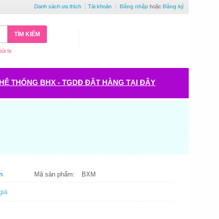
Danh sách ưa thích
Tài khoản
Đăng nhập
hoặc
Đăng ký
TÌM KIẾM
bút bi
HỆ THỐNG BHX - TGDĐ ĐẶT HÀNG TẠI ĐÂY
m
Mã sản phẩm:
BXM
giá