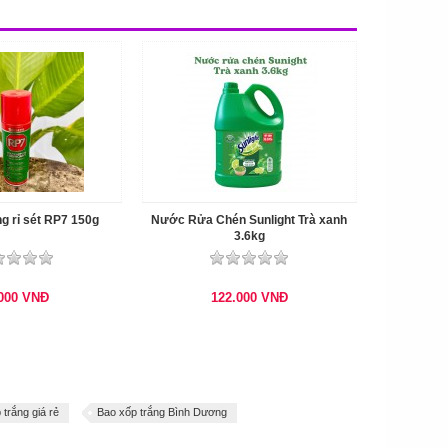
ng rỉ sét RP7 150g
Nước Rửa Chén Sunlight Trà xanh
3.6kg
.000
VNĐ
122.000
VNĐ
 trắng giá rẻ
Bao xốp trắng Bình Dương