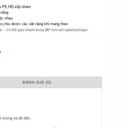
hựa PE,HD,xốp nhám
g vằng
hác nhau
ẻo,chịu được các vật nặng khi mang theo
am
- Có thể giao nhanh trong
3h*
hcm bởi vppkhanhngoc
Đ
ÐÁNH GIÁ (0)
t lượng và độ bền.