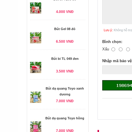
4.000 VNĐ
Bút Gel 08 đỏ
Lưu ý:
Không hỗ tr
6.500 VNĐ
Bình chọn:
Xấu
Bút bi TL 049 đen
Nhập mã bảo vệ
3.500 VNĐ
Bút dạ quang Toyo xanh
dương
7.000 VNĐ
Bút dạ quang Toyo hồng
7.000 VNĐ