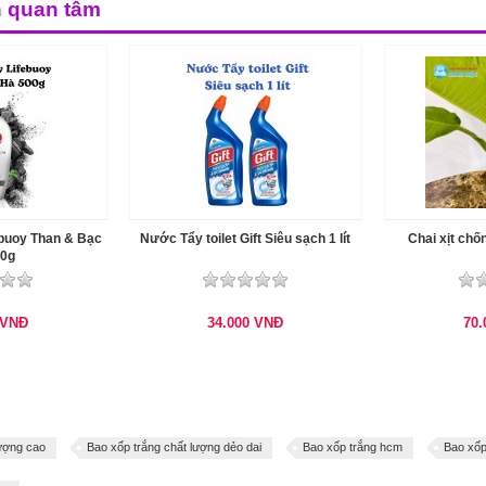
n quan tâm
buoy Than & Bạc
Nước Tẩy toilet Gift Siêu sạch 1 lít
Chai xịt chố
00g
VNĐ
34.000
VNĐ
70
lượng cao
Bao xốp trắng chất lượng dẻo dai
Bao xốp trắng hcm
Bao xốp