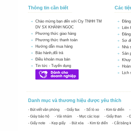
Thông tin cần biết
Các tiệ
Chào mừng bạn đến với Cty TNHH TM
Đăng 
DV SX KHÁNH NGỌC
Liên 
Phương thức giao hàng
Đăng
Phương thức thanh toán
Sơ đồ
Hướng dẫn mua hàng
Nhà 
Bảo hành,đổi trả
Sản 
Điều khoản mua bán
Khuy
Tin tức - Tuyển dụng
Hoàn 
Lịch
Danh mục và thương hiệu được yêu thích
- Bút viết văn phòng
- Giấy fax
- Sổ lò xo
- Kim từ điển
-
- Giày bảo hộ
- Vải nhám
- Mực các loại
- Giấy than
- 
- Giấy note
- Kẹp giấy
- Bút xóa
- Kim từ điển
- Cắt băng 