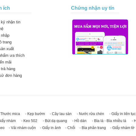
n ích
Chứng nhận uy tín
ký nhận tin
hệ
 nhập
 trang
sản xuất
phẩm ưa thích
ến mãi
trả hàng
 sử đơn hàng
 Thước mica
- Kẹp bướm
- Cây lau sàn
- Nước rửa chén
- Giấy in liên tục
Giấy nhám
- Keo 502
- Bút dạ quang
- Hồ dán
- Bìa lá - Bìa nhiều lá
- 
keo
- Vải nhám cuộn
- Giấy in ảnh
- Chổi
- Bìa phân trang
- Giấy nhám tờ