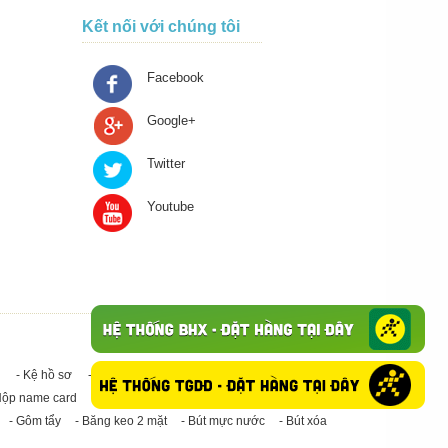
Kết nối với chúng tôi
Facebook
Google+
Twitter
Youtube
- Kệ hồ sơ
- Giấy in A4
- Băng keo trong - Băng keo đục
Hộp name card
- Giấy in A3
- Giấy vệ sinh
- Keo Silicone
- Gôm tẩy
- Băng keo 2 mặt
- Bút mực nước
- Bút xóa