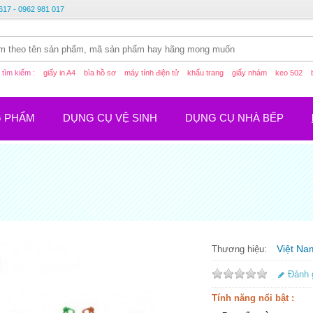
617 - 0962 981 017
tìm kiếm :
giấy in A4
bìa hồ sơ
máy tính điện tử
khẩu trang
giấy nhám
keo 502
G PHẨM
DỤNG CỤ VỆ SINH
DỤNG CỤ NHÀ BẾP
Việt Na
Thương hiệu:
Đánh 
Tính năng nổi bật :