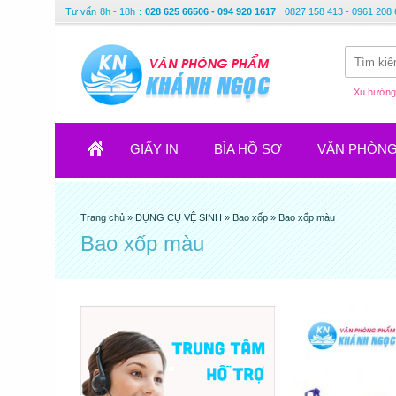
Tư vấn
8h - 18h
:
028 625 66506 - 094 920 1617
0827 158 413 - 0961 208 
Xu hướng 
GIẤY IN
BÌA HỒ SƠ
VĂN PHÒN
Trang chủ
»
DỤNG CỤ VỆ SINH
»
Bao xốp
»
Bao xốp màu
Bao xốp màu