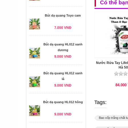
Có thể bạ
Bút dạ quang Toyo cam
7.000 VNĐ
Bút dạ quang HL012 xanh
dương
9.000 VNĐ
Nước Rửa Tay Life
Hà 5
Bút dạ quang HL012 xanh
lá
84.000
9.000 VNĐ
Tags:
Bút dạ quang HL012 hồng
9.000 VNĐ
Bao xốp trắng chất 