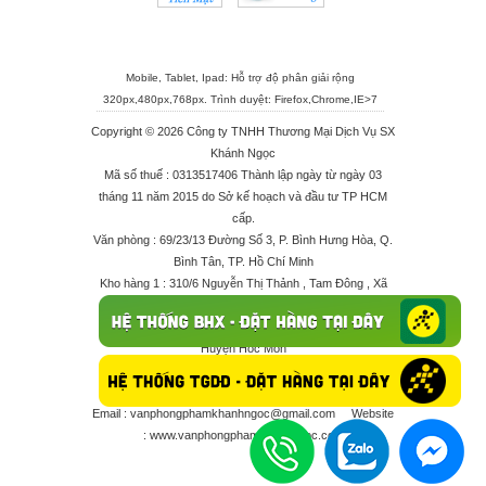
Mobile, Tablet, Ipad: Hỗ trợ độ phân giải rộng
320px,480px,768px. Trình duyệt:
Firefox
,
Chrome
,
IE>7
Copyright © 2026 Công ty TNHH Thương Mại Dịch Vụ SX
Khánh Ngọc
Mã số thuế : 0313517406 Thành lập ngày từ ngày 03
tháng 11 năm 2015 do Sở kế hoạch và đầu tư TP HCM
cấp.
Văn phòng : 69/23/13 Đường Số 3, P. Bình Hưng Hòa, Q.
Bình Tân, TP. Hồ Chí Minh
Kho hàng 1 : 310/6 Nguyễn Thị Thảnh , Tam Đông , Xã
Thới Tam Thôn , Huyện Hóc Môn
Kho hàng 2 : 68/2X Ấp Đông 1 , Xã Thới Tam Thôn ,
Huyện Hóc Môn
Điện thoại : 028 625 66506 - 0909 682 189 - 082 7158
413 - 096 298 10 17 - 0961 208 617
Email :
vanphongphamkhanhngoc@gmail.com
Website
:
www.vanphongphamkhanhngoc.com