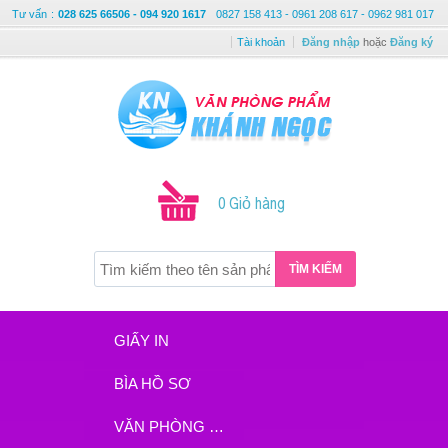
Tư vấn
:
028 625 66506 - 094 920 1617
0827 158 413 - 0961 208 617 - 0962 981 017
Tài khoản
Đăng nhập
hoặc
Đăng ký
0 Giỏ hàng
TÌM KIẾM
GIẤY IN
BÌA HỒ SƠ
VĂN PHÒNG PHẨM