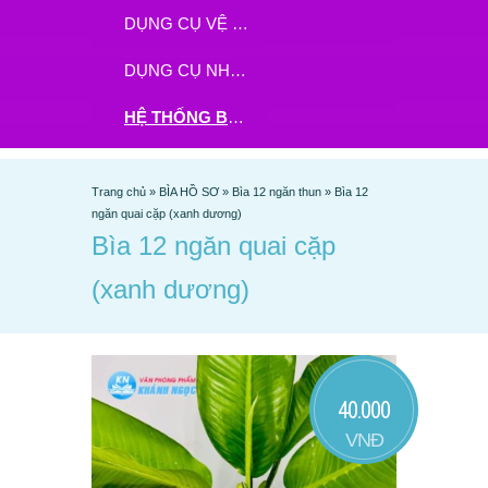
DỤNG CỤ VỆ SINH
DỤNG CỤ NHÀ BẾP
HỆ THỐNG BHX - TGDĐ ĐẶT HÀNG TẠI ĐÂY
Trang chủ
»
BÌA HỒ SƠ
»
Bìa 12 ngăn thun
»
Bìa 12
ngăn quai cặp (xanh dương)
Bìa 12 ngăn quai cặp
(xanh dương)
40.000
VNĐ