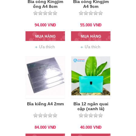
Bìa còng Kingjim
Bìa còng Kingjim
ống A4 8cm
A4 9cm
94.000
VNĐ
55.000
VNĐ
MUA HÀNG
MUA HÀNG
Ưa thích
Ưa thích
Bìa kiếng A4 2mm
Bìa 12 ngăn quai
cặp (xanh lá)
84.000
VNĐ
40.000
VNĐ