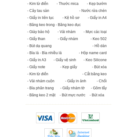
- Kim từ điển
- Thước mica
- Kẹp bướm
- Cây lau sàn
- Nước rửa chén
- Giấy in liên tục
- Kệ hồ sơ
- Giấy in A4
- Băng keo trong - Băng keo đục
- Giày bảo hộ
- Vải nhám
- Mực các loại
- Giấy than
- Giấy nhám
- Keo 502
- Bút dạ quang
- Hồ dán
- Bìa lá - Bìa nhiều lá
- Hộp name card
- Giấy in A3
- Giấy vệ sinh
- Keo Silicone
- Giấy note
- Kẹp giấy
- Bút xóa
- Kim từ điển
- Cắt băng keo
- Vải nhám cuộn
- Giấy in ảnh
- Chổi
- Bìa phân trang
- Giấy nhám tờ
- Gôm tẩy
- Băng keo 2 mặt
- Bút mực nước
- Bút xóa