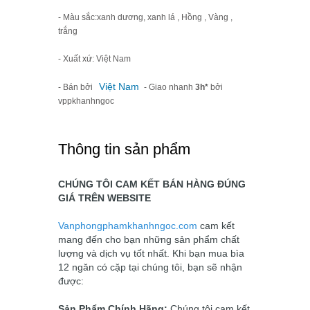
- Màu sắc:xanh dương, xanh lá , Hồng , Vàng ,
trắng
- Xuất xứ: Việt Nam
Việt Nam
- Bán bởi
- Giao nhanh
3h*
bởi
vppkhanhngoc
Thông tin sản phẩm
CHÚNG TÔI CAM KẾT BÁN HÀNG ĐÚNG
GIÁ TRÊN WEBSITE
Vanphongphamkhanhngoc.com
cam kết
mang đến cho bạn những sản phẩm chất
lượng và dịch vụ tốt nhất. Khi bạn mua bìa
12 ngăn có cặp tại chúng tôi, bạn sẽ nhận
được:
Sản Phẩm Chính Hãng:
Chúng tôi cam kết