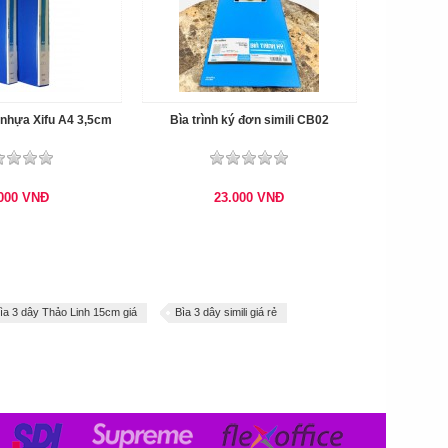
 nhựa Xifu A4 3,5cm
Bìa trình ký đơn simili CB02
.000
VNĐ
23.000
VNĐ
ìa 3 dây Thảo Linh 15cm giá
Bìa 3 dây simili giá rẻ