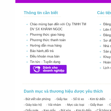
Thông tin cần biết
Các tiệ
Chào mừng bạn đến với Cty TNHH TM
Đăng 
DV SX KHÁNH NGỌC
Liên 
Phương thức giao hàng
Đăng
Phương thức thanh toán
Sơ đồ
Hướng dẫn mua hàng
Nhà 
Bảo hành,đổi trả
Sản 
Điều khoản mua bán
Khuy
Tin tức - Tuyển dụng
Hoàn 
Lịch
Danh mục và thương hiệu được yêu thích
- Bút viết văn phòng
- Giấy fax
- Sổ lò xo
- Kim từ điển
-
- Giày bảo hộ
- Vải nhám
- Mực các loại
- Giấy than
- 
- Giấy note
- Kẹp giấy
- Bút xóa
- Kim từ điển
- Cắt băng 