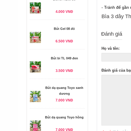
- Tránh để gần n
4.000 VNĐ
Bìa 3 dây Th
Bút Gel 08 đỏ
Đánh giá
6.500 VNĐ
Họ và tên:
Bút bi TL 049 đen
Đánh giá của bạ
3.500 VNĐ
Bút dạ quang Toyo xanh
dương
7.000 VNĐ
Bút dạ quang Toyo hồng
7.000 VNĐ