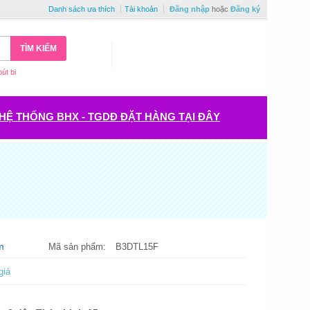
Danh sách ưa thích
Tài khoản
Đăng nhập
hoặc
Đăng ký
TÌM KIẾM
bút bi
HỆ THỐNG BHX - TGDĐ ĐẶT HÀNG TẠI ĐÂY
m
Mã sản phẩm:
B3DTL15F
giá