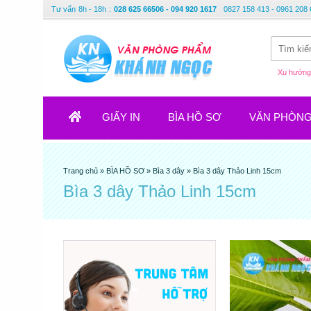
Tư vấn
8h - 18h
:
028 625 66506 - 094 920 1617
0827 158 413 - 0961 208 
Xu hướng 
GIẤY IN
BÌA HỒ SƠ
VĂN PHÒN
Trang chủ
»
BÌA HỒ SƠ
»
Bìa 3 dây
»
Bìa 3 dây Thảo Linh 15cm
Bìa 3 dây Thảo Linh 15cm