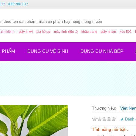
617 - 0962 981 017
tìm kiếm :
giấy in A4
bìa hồ sơ
máy tính điện tử
khẩu trang
giấy nhám
keo 502
G PHẨM
DỤNG CỤ VỆ SINH
DỤNG CỤ NHÀ BẾP
Việt Na
Thương hiệu:
Đánh 
Tính năng nổi bật :