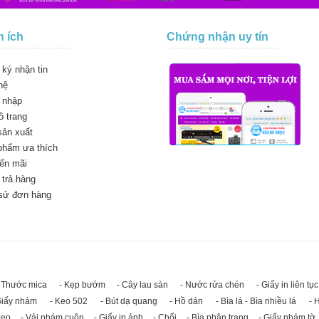
n ích
Chứng nhận uy tín
ký nhận tin
hệ
 nhập
 trang
sản xuất
phẩm ưa thích
ến mãi
trả hàng
 sử đơn hàng
 Thước mica
- Kẹp bướm
- Cây lau sàn
- Nước rửa chén
- Giấy in liên tục
Giấy nhám
- Keo 502
- Bút dạ quang
- Hồ dán
- Bìa lá - Bìa nhiều lá
- 
keo
- Vải nhám cuộn
- Giấy in ảnh
- Chổi
- Bìa phân trang
- Giấy nhám tờ