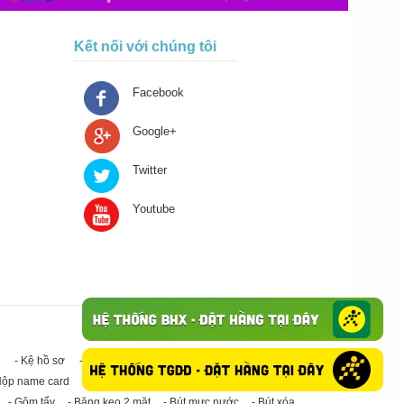
Kết nối với chúng tôi
Facebook
Google+
Twitter
Youtube
- Kệ hồ sơ
- Giấy in A4
- Băng keo trong - Băng keo đục
Hộp name card
- Giấy in A3
- Giấy vệ sinh
- Keo Silicone
- Gôm tẩy
- Băng keo 2 mặt
- Bút mực nước
- Bút xóa