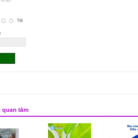
ợ HTML!
Tốt
:
n quan tâm