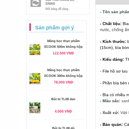
- Tên sản phẩ
- Chất liệu:
Bìa
Sản phẩm gợi ý
nước, chống ẩ
Màng bọc thực phẩm
- Kích thước:
ECOOK 500m không hộp
(15cm), bìa bón
122.500 VNĐ
- Kiểu dáng:
Th
Màng bọc thực phẩm
- File hồ sơ lưu
ECOOK 300m không hộp
78.000 VNĐ
- Phần bìa bên 
- Bìa có nhiều 
Bút bi TL08 đen
- Màu sắc:
xanh
4.000 VNĐ
- Xuất xứ:
Việt
- Bảo quản:
Cá
Bút bi TL08 đỏ