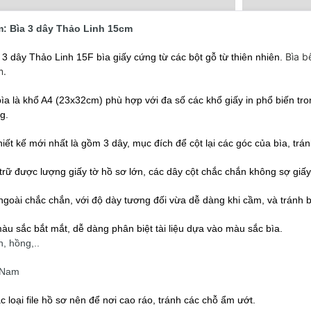
m: Bìa 3 dây Thảo Linh 15cm
Bìa b
 3 dây Thảo Linh 15F bìa giấy cứng từ các bột gỗ từ thiên nhiên.
m.
bìa là khổ A4 (23x32cm) phù hợp với đa số các khổ giấy in phổ biến tr
g.
iết kế mới nhất là gồm 3 dây, mục đích để cột lại các góc của bìa, tránh
 trữ được lượng giấy tờ hồ sơ lớn, các dây cột chắc chắn không sợ giấy 
ngoài chắc chắn, với độ dày tương đối vừa dễ dàng khi cầm, và tránh b
màu sắc bắt mắt, dễ dàng phân biệt tài liệu dựa vào màu sắc bìa.
, hồng,..
 Nam
c loại file hồ sơ nên để nơi cao ráo, tránh các chỗ ẩm ướt.