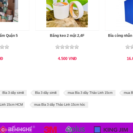
hẩm Quận 5
Băng keo 2 mặt 2,4F
Bìa còng nhẫn
NĐ
4.500
VNĐ
16
Bìa 3 dây simili
Bìa 3 dây simili
mua Bìa 3 dây Thảo Linh 15cm
mua B
 Linh 15cm HCM
mua Bìa 3 dây Thảo Linh 15cm hóc