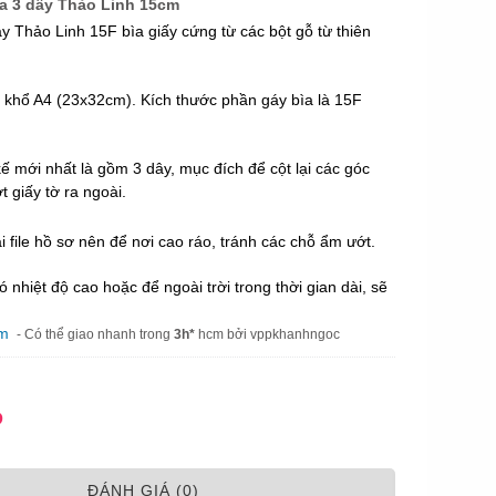
ìa 3 dây Thảo Linh 15cm
y Thảo Linh 15F bìa giấy cứng từ các bột gỗ từ thiên
à khổ A4 (23x32cm). Kích thước phần gáy bìa là 15F
ế mới nhất là gồm 3 dây, mục đích để cột lại các góc
t giấy tờ ra ngoài.
i file hồ sơ nên để nơi cao ráo, tránh các chỗ ẩm ướt.
ó nhiệt độ cao hoặc để ngoài trời trong thời gian dài, sẽ
am
- Có thể giao nhanh trong
3h*
hcm bởi vppkhanhngoc
Đ
ÐÁNH GIÁ (0)