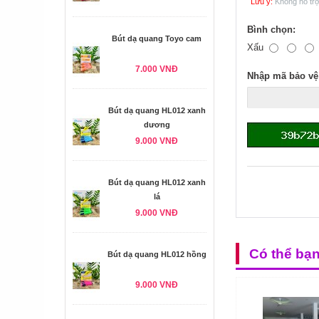
Lưu ý:
Không hỗ tr
Bình chọn:
Bút dạ quang Toyo cam
Xấu
7.000 VNĐ
Nhập mã bảo vệ
Bút dạ quang HL012 xanh
dương
9.000 VNĐ
Bút dạ quang HL012 xanh
lá
9.000 VNĐ
Có thể bạ
Bút dạ quang HL012 hồng
9.000 VNĐ