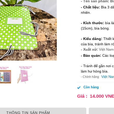
- Tên sản phẩm: B
- Chất liệu:
Bìa 3 dâ
nhiên.
- Kích thước:
bìa l
(15cm), bìa bóng.
- Kiểu dáng:
Thiết k
của bìa, tránh làm rớ
- Xuất xứ:
Việt Nam
- Bảo quản:
Các loạ
- Tránh để gần nơi c
làm hư hỏng bìa.
Việt N
- Chính hãng
Còn hàng
Giá :
14.000
VN
THÔNG TIN SẢN PHẨM