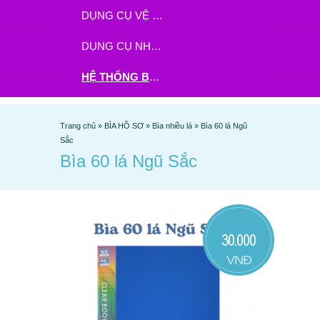
DỤNG CỤ VỆ SINH
DỤNG CỤ NHÀ BẾP
HỆ THỐNG BHX - TGDĐ ĐẶT HÀNG TẠI ĐÂY
Trang chủ
»
BÌA HỒ SƠ
»
Bìa nhiều lá
»
Bìa 60 lá Ngũ
Sắc
Bìa 60 lá Ngũ Sắc
30.000
VNĐ