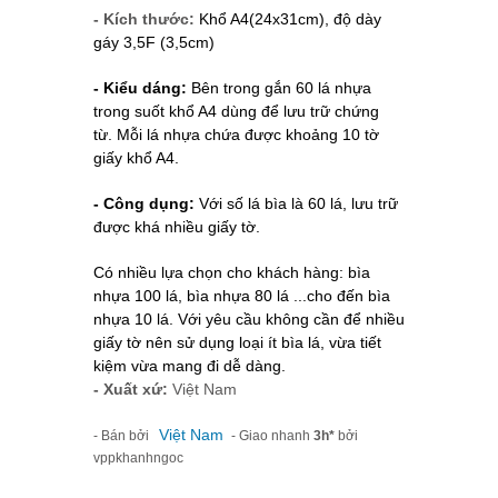
- Kích thước:
Khổ A4(24x31cm), độ dày
gáy 3,5F (3,5cm)
- Kiểu dáng:
Bên trong gắn 60 lá nhựa
trong suốt khổ A4 dùng để lưu trữ chứng
từ.
Mỗi lá nhựa chứa được khoảng 10 tờ
giấy khổ A4.
- Công dụng:
Với số lá bìa là 60 lá, lưu trữ
được khá nhiều giấy tờ.
Có nhiều lựa chọn cho khách hàng: bìa
nhựa 100 lá, bìa nhựa 80 lá ...cho đến bìa
nhựa 10 lá. Với yêu cầu không cần để nhiều
giấy tờ nên sử dụng loại ít bìa lá, vừa tiết
kiệm vừa mang đi dễ dàng.
- Xuất xứ:
Việt Nam
Việt Nam
- Bán bởi
- Giao nhanh
3h*
bởi
vppkhanhngoc