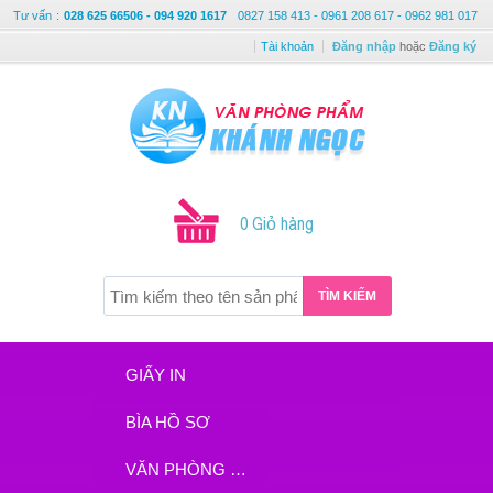
Tư vấn
:
028 625 66506 - 094 920 1617
0827 158 413 - 0961 208 617 - 0962 981 017
Tài khoản
Đăng nhập
hoặc
Đăng ký
0 Giỏ hàng
TÌM KIẾM
GIẤY IN
BÌA HỒ SƠ
VĂN PHÒNG PHẨM