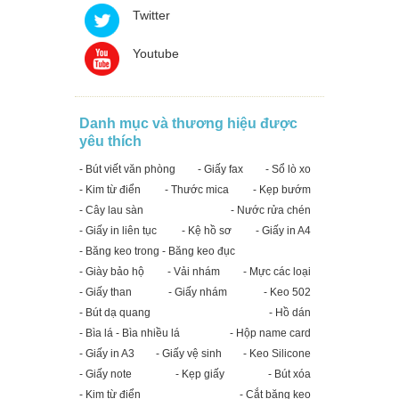
Twitter
Youtube
Danh mục và thương hiệu được
yêu thích
- Bút viết văn phòng
- Giấy fax
- Sổ lò xo
- Kim từ điển
- Thước mica
- Kẹp bướm
- Cây lau sàn
- Nước rửa chén
- Giấy in liên tục
- Kệ hồ sơ
- Giấy in A4
- Băng keo trong - Băng keo đục
- Giày bảo hộ
- Vải nhám
- Mực các loại
- Giấy than
- Giấy nhám
- Keo 502
- Bút dạ quang
- Hồ dán
- Bìa lá - Bìa nhiều lá
- Hộp name card
- Giấy in A3
- Giấy vệ sinh
- Keo Silicone
- Giấy note
- Kẹp giấy
- Bút xóa
- Kim từ điển
- Cắt băng keo