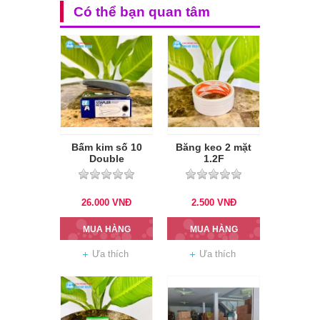
Có thể bạn quan tâm
Bấm kim số 10
Băng keo 2 mặt
Double
1.2F
26.000
VNĐ
2.500
VNĐ
MUA HÀNG
MUA HÀNG
Ưa thích
Ưa thích