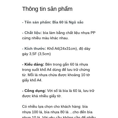
Thông tin sản phẩm
- Tên sản phẩm: Bìa 60 lá Ngũ sắc
- Chất liệu:
bìa làm bằng chất liệu nhựa PP
cứng nhiều màu khác nhau.
- Kích thước:
Khổ A4(24x31cm), độ dày
gáy 3,5F (3,5cm)
- Kiểu dáng:
Bên trong gắn 60 lá nhựa
trong suốt khổ A4 dùng để lưu trữ chứng
từ.
Mỗi lá nhựa chứa được khoảng 10 tờ
giấy khổ A4.
- Công dụng:
Với số lá bìa là 60 lá, lưu trữ
được khá nhiều giấy tờ.
Có nhiều lựa chọn cho khách hàng: bìa
nhựa 100 lá, bìa nhựa 80 lá ...cho đến bìa
nhựa 10 lá. Với yêu cầu không cần để nhiều