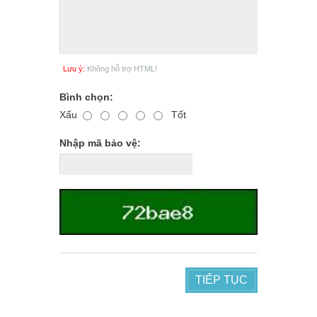
Lưu ý:
Không hỗ trợ HTML!
Bình chọn:
Xấu
Tốt
Nhập mã bảo vệ:
TIẾP TỤC