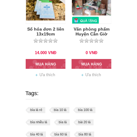
Sổ hóa đơn 2 liên
Văn phòng phẩm
13x19cm
Huyện Cần Giờ
14.000
VNĐ
0
VNĐ
MUA HÀNG
MUA HÀNG
Ưa thích
Ưa thích
Tags:
bìa lá rẻ
bìa 10 lá
bìa 100 lá
bìa nhiều lá
bìa lá
bài 20 lá
bìa 40 lá
bìa 60 lá
bìa 80 lá