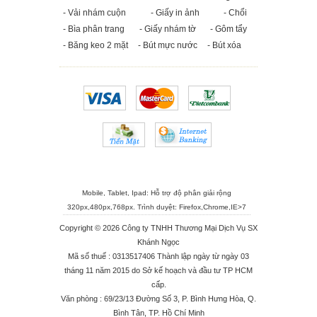
- Vải nhám cuộn
- Giấy in ảnh
- Chổi
- Bìa phân trang
- Giấy nhám tờ
- Gôm tẩy
- Băng keo 2 mặt
- Bút mực nước
- Bút xóa
Mobile, Tablet, Ipad: Hỗ trợ độ phân giải rộng
320px,480px,768px. Trình duyệt:
Firefox
,
Chrome
,
IE>7
Copyright © 2026 Công ty TNHH Thương Mại Dịch Vụ SX
Khánh Ngọc
Mã số thuế : 0313517406 Thành lập ngày từ ngày 03
tháng 11 năm 2015 do Sở kế hoạch và đầu tư TP HCM
cấp.
Văn phòng : 69/23/13 Đường Số 3, P. Bình Hưng Hòa, Q.
Bình Tân, TP. Hồ Chí Minh