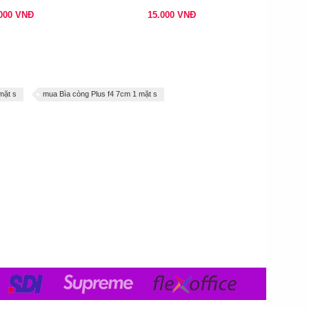
.000
VNĐ
15.000
VNĐ
mặt s
mua Bìa còng Plus f4 7cm 1 mặt s