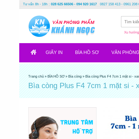
Tư vấn
8h - 18h
:
028 625 66506 - 094 920 1617
0827 158 413 - 0961 208 
Xu hướng 
GIẤY IN
BÌA HỒ SƠ
VĂN PHÒN
Trang chủ
»
BÌA HỒ SƠ
»
Bìa còng
»
Bìa còng Plus F4 7cm 1 mặt si - x
Bìa còng Plus F4 7cm 1 mặt si -