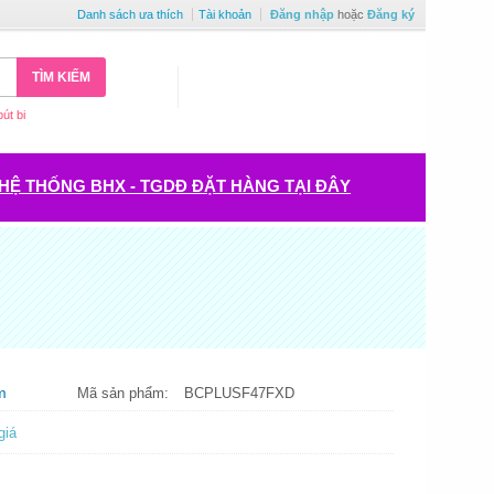
Danh sách ưa thích
Tài khoản
Đăng nhập
hoặc
Đăng ký
TÌM KIẾM
bút bi
HỆ THỐNG BHX - TGDĐ ĐẶT HÀNG TẠI ĐÂY
m
Mã sản phẩm:
BCPLUSF47FXD
giá