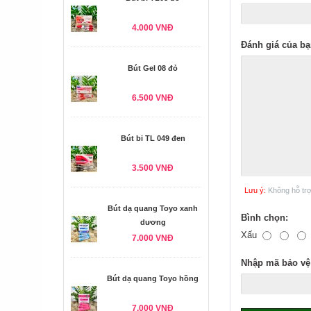
4.000 VNĐ
Đánh giá của bạ
Bút Gel 08 đỏ
6.500 VNĐ
Bút bi TL 049 đen
3.500 VNĐ
Lưu ý:
Không hỗ tr
Bút dạ quang Toyo xanh
Bình chọn:
dương
Xấu
7.000 VNĐ
Nhập mã bảo vệ
Bút dạ quang Toyo hồng
7.000 VNĐ