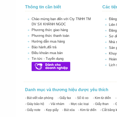
Thông tin cần biết
Các tiệ
Chào mừng bạn đến với Cty TNHH TM
Đăng 
DV SX KHÁNH NGỌC
Liên 
Phương thức giao hàng
Đăng
Phương thức thanh toán
Sơ đồ
Hướng dẫn mua hàng
Nhà 
Bảo hành,đổi trả
Sản 
Điều khoản mua bán
Khuy
Tin tức - Tuyển dụng
Hoàn 
Lịch
Danh mục và thương hiệu được yêu thích
- Bút viết văn phòng
- Giấy fax
- Sổ lò xo
- Kim từ điển
-
- Giày bảo hộ
- Vải nhám
- Mực các loại
- Giấy than
- 
- Giấy note
- Kẹp giấy
- Bút xóa
- Kim từ điển
- Cắt băng 