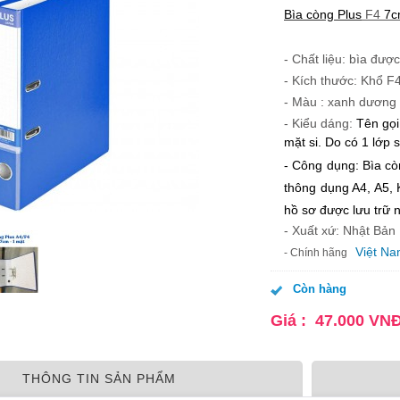
Bìa còng Plus
F4
7cm
- Chất liệu: bìa được
- Kích thước: Khổ F4
- Màu : xanh dương
- Kiểu dáng:
Tên gọi
mặt si. Do có 1 lớp 
- Công dụng: 
Bìa cò
thông dụng A4, A5, K
hồ sơ được lưu trữ n
- Xuất xứ: Nhật Bản
Việt N
- Chính hãng
Còn hàng
Giá :
47.000
VN
THÔNG TIN SẢN PHẨM