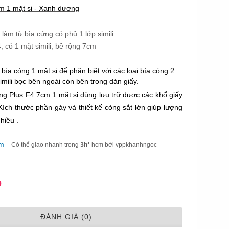
 1 mặt si - Xanh dương
 làm từ bìa cứng có phủ 1 lớp simili.
, có 1 mặt simili, bề rộng 7cm
 bìa còng 1 mặt si để phân biệt với các loại bìa còng 2 
simili bọc bên ngoài còn bên trong dán giấy.
ng Plus F4 7cm 1 mặt si dùng lưu trữ được các khổ giấy 
ích thước phần gáy và thiết kế còng sắt lớn giúp lượng 
hiều .
am
- Có thể giao nhanh trong
3h*
hcm bởi vppkhanhngoc
Đ
ÐÁNH GIÁ (0)