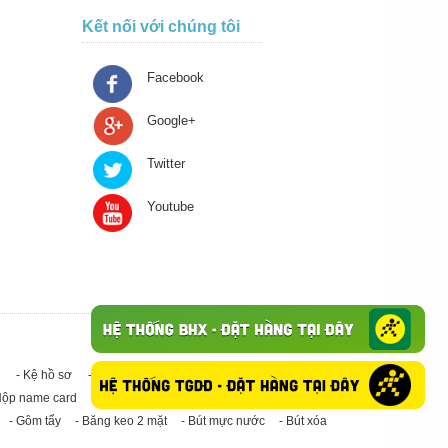
Kết nối với chúng tôi
Facebook
Google+
Twitter
Youtube
- Kệ hồ sơ
- Giấy in A4
- Băng keo trong - Băng keo đục
Hộp name card
- Giấy in A3
- Giấy vệ sinh
- Keo Silicone
- Gôm tẩy
- Băng keo 2 mặt
- Bút mực nước
- Bút xóa