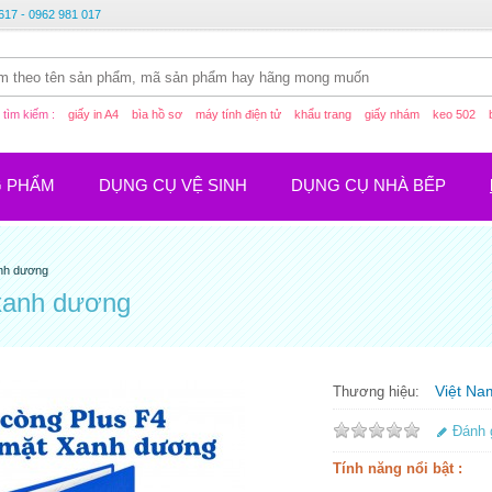
617 - 0962 981 017
tìm kiếm :
giấy in A4
bìa hồ sơ
máy tính điện tử
khẩu trang
giấy nhám
keo 502
G PHẨM
DỤNG CỤ VỆ SINH
DỤNG CỤ NHÀ BẾP
anh dương
 xanh dương
Việt Na
Thương hiệu:
Đánh 
Tính năng nổi bật :