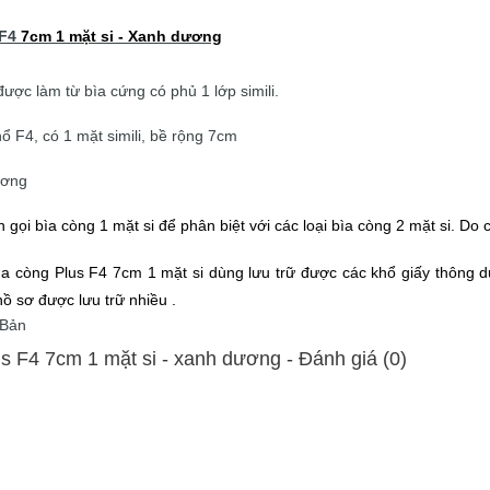
F4
7cm 1 mặt si - Xanh dương
 được làm từ bìa cứng có phủ 1 lớp simili.
hổ F4, có 1 mặt simili, bề rộng 7cm
ương
 gọi bìa còng 1 mặt si để phân biệt với các loại bìa còng 2 mặt si. Do 
ìa còng Plus F4 7cm 1 mặt si dùng lưu trữ được các khổ giấy thông dụ
hồ sơ được lưu trữ nhiều .
 Bản
s F4 7cm 1 mặt si - xanh dương - Ðánh giá (0)