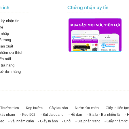
n ích
Chứng nhận uy tín
ký nhận tin
hệ
 nhập
 trang
sản xuất
phẩm ưa thích
ến mãi
trả hàng
 sử đơn hàng
 Thước mica
- Kẹp bướm
- Cây lau sàn
- Nước rửa chén
- Giấy in liên tục
Giấy nhám
- Keo 502
- Bút dạ quang
- Hồ dán
- Bìa lá - Bìa nhiều lá
- 
keo
- Vải nhám cuộn
- Giấy in ảnh
- Chổi
- Bìa phân trang
- Giấy nhám tờ