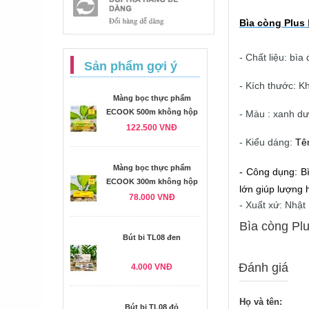
Bìa còng Plus
- Chất liệu: bìa
Sản phẩm gợi ý
- Kích thước: K
Màng bọc thực phẩm
ECOOK 500m không hộp
- Màu : xanh d
122.500 VNĐ
- Kiểu dáng:
Tên
Màng bọc thực phẩm
- Công dụng: 
B
ECOOK 300m không hộp
lớn giúp lượng 
78.000 VNĐ
- Xuất xứ: Nhật
Bìa còng Plu
Bút bi TL08 đen
Đánh giá
4.000 VNĐ
Họ và tên:
Bút bi TL08 đỏ