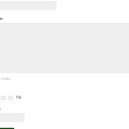
n:
ợ HTML!
Tốt
: