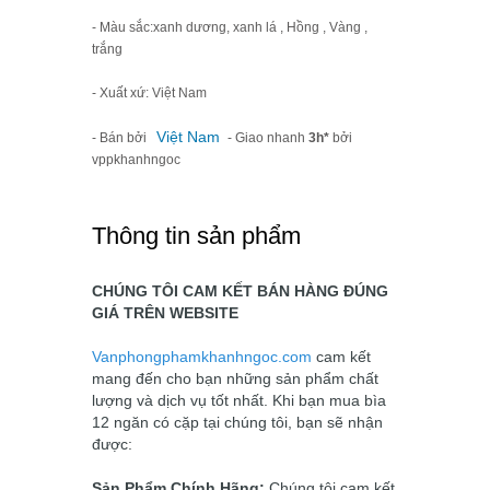
- Màu sắc:xanh dương, xanh lá , Hồng , Vàng ,
trắng
- Xuất xứ: Việt Nam
Việt Nam
- Bán bởi
- Giao nhanh
3h*
bởi
vppkhanhngoc
Thông tin sản phẩm
CHÚNG TÔI CAM KẾT BÁN HÀNG ĐÚNG
GIÁ TRÊN WEBSITE
Vanphongphamkhanhngoc.com
cam kết
mang đến cho bạn những sản phẩm chất
lượng và dịch vụ tốt nhất. Khi bạn mua bìa
12 ngăn có cặp tại chúng tôi, bạn sẽ nhận
được:
Sản Phẩm Chính Hãng:
Chúng tôi cam kết