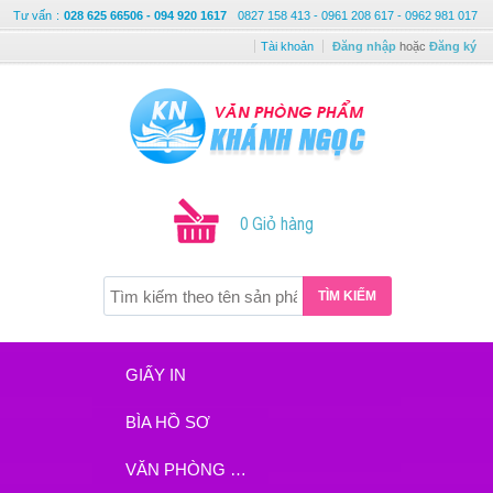
Tư vấn
:
028 625 66506 - 094 920 1617
0827 158 413 - 0961 208 617 - 0962 981 017
Tài khoản
Đăng nhập
hoặc
Đăng ký
0 Giỏ hàng
TÌM KIẾM
GIẤY IN
BÌA HỒ SƠ
VĂN PHÒNG PHẨM