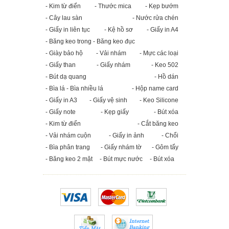
- Kim từ điển
- Thước mica
- Kẹp bướm
- Cây lau sàn
- Nước rửa chén
- Giấy in liên tục
- Kệ hồ sơ
- Giấy in A4
- Băng keo trong - Băng keo đục
- Giày bảo hộ
- Vải nhám
- Mực các loại
- Giấy than
- Giấy nhám
- Keo 502
- Bút dạ quang
- Hồ dán
- Bìa lá - Bìa nhiều lá
- Hộp name card
- Giấy in A3
- Giấy vệ sinh
- Keo Silicone
- Giấy note
- Kẹp giấy
- Bút xóa
- Kim từ điển
- Cắt băng keo
- Vải nhám cuộn
- Giấy in ảnh
- Chổi
- Bìa phân trang
- Giấy nhám tờ
- Gôm tẩy
- Băng keo 2 mặt
- Bút mực nước
- Bút xóa