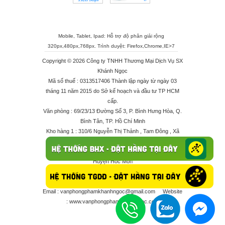
Mobile, Tablet, Ipad: Hỗ trợ độ phân giải rộng
320px,480px,768px. Trình duyệt:
Firefox
,
Chrome
,
IE>7
Copyright © 2026 Công ty TNHH Thương Mại Dịch Vụ SX
Khánh Ngọc
Mã số thuế : 0313517406 Thành lập ngày từ ngày 03
tháng 11 năm 2015 do Sở kế hoạch và đầu tư TP HCM
cấp.
Văn phòng : 69/23/13 Đường Số 3, P. Bình Hưng Hòa, Q.
Bình Tân, TP. Hồ Chí Minh
Kho hàng 1 : 310/6 Nguyễn Thị Thảnh , Tam Đông , Xã
Thới Tam Thôn , Huyện Hóc Môn
Kho hàng 2 : 68/2X Ấp Đông 1 , Xã Thới Tam Thôn ,
Huyện Hóc Môn
Điện thoại : 028 625 66506 - 0909 682 189 - 082 7158
413 - 096 298 10 17 - 0961 208 617
Email :
vanphongphamkhanhngoc@gmail.com
Website
:
www.vanphongphamkhanhngoc.com