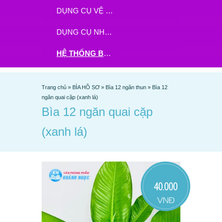
DỤNG CỤ VỆ SINH
DỤNG CỤ NHÀ BẾP
HỆ THỐNG BHX - TGDĐ ĐẶT HÀNG TẠI ĐÂY
Trang chủ
»
BÌA HỒ SƠ
»
Bìa 12 ngăn thun
»
Bìa 12
ngăn quai cặp (xanh lá)
Bìa 12 ngăn quai cặp
(xanh lá)
40.000
VNĐ