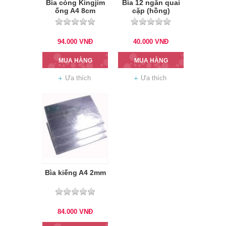
Bìa còng Kingjim
Bìa 12 ngăn quai
ống A4 8cm
cặp (hồng)
94.000
VNĐ
40.000
VNĐ
MUA HÀNG
MUA HÀNG
Ưa thích
Ưa thích
Bìa kiếng A4 2mm
84.000
VNĐ