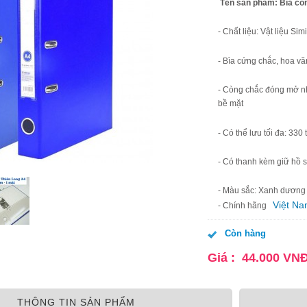
Tên sản phẩm: Bìa còn
- Chất liệu: Vật liệu Sim
- Bìa cứng chắc, hoa vă
- Còng chắc đóng mở nh
bề mặt
- Có thể lưu tối đa: 330
- Có thanh kèm giữ hồ s
- Màu sắc: Xanh dương
Việt N
- Chính hãng
Còn hàng
Giá :
44.000
VN
THÔNG TIN SẢN PHẨM