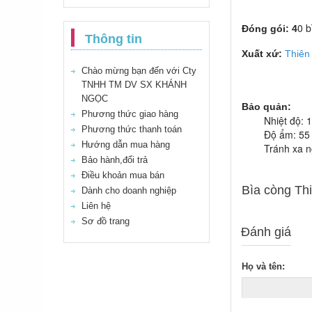
0 
Đóng gói: 4
Thông tin
Xuất xứ:
Thiên 
Chào mừng bạn đến với Cty
TNHH TM DV SX KHÁNH
NGỌC
Bảo quản:
Phương thức giao hàng
Nhiệt độ: 10
Phương thức thanh toán
Độ ẩm: 55 ~
Hướng dẫn mua hàng
Tránh xa ngu
Bảo hành,đổi trả
Điều khoản mua bán
Bìa còng Thi
Dành cho doanh nghiệp
Liên hệ
Sơ đồ trang
Đánh giá
Họ và tên: