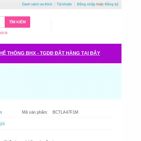
Danh sách ưa thích
Tài khoản
Đăng nhập
hoặc
Đăng ký
TÌM KIẾM
bút bi
HỆ THỐNG BHX - TGDĐ ĐẶT HÀNG TẠI ĐÂY
m
Mã sản phẩm:
BCTLA47F1M
giá