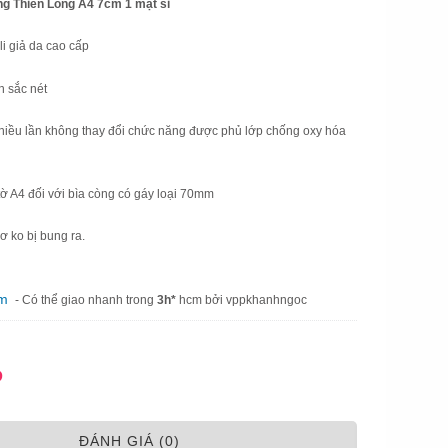
g Thiên Long A4 7cm 1 mặt si
ili giả da cao cấp
n sắc nét
iều lần không thay đổi chức năng được phủ lớp chống oxy hóa
 tờ A4 đối với bìa còng có gáy loại 70mm
ơ ko bị bung ra.
am
- Có thể giao nhanh trong
3h*
hcm bởi vppkhanhngoc
Đ
ÐÁNH GIÁ (0)