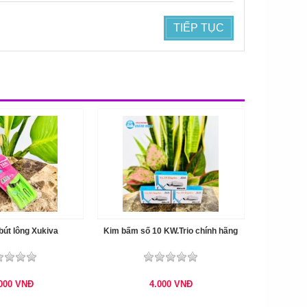
TIẾP TỤC
bút lông Xukiva
Kim bấm số 10 KW.Trio chính hãng
.000
VNĐ
4.000
VNĐ