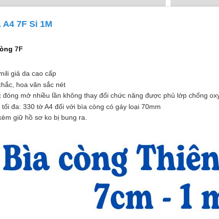
 A4 7F Si 1M
còng
7F
imili giả da cao cấp
chắc, hoa văn sắc nét
 đóng mở nhiều lần không thay đổi chức năng được phủ lớp chống ox
 tối đa: 330 tờ A4 đối với bìa còng có gáy loại 70mm
èm giữ hồ sơ ko bị bung ra.