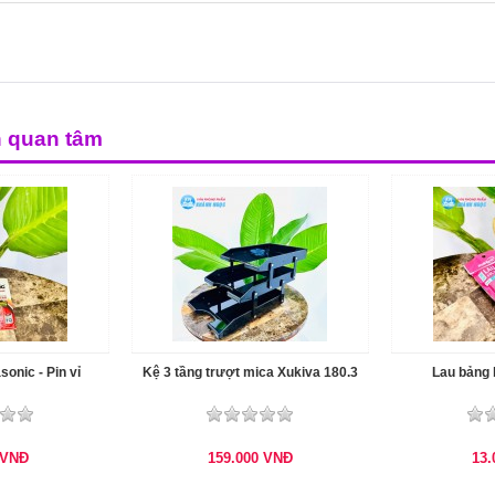
n quan tâm
sonic - Pin vỉ
Kệ 3 tầng trượt mica Xukiva 180.3
Lau bảng 
VNĐ
159.000
VNĐ
13