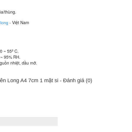
bìa/thùng.
- Việt Nam
long
 ~ 55º C.
 95% RH.
ồn nhiệt, dầu mỡ.
ên Long A4 7cm 1 mặt si - Ðánh giá (0)