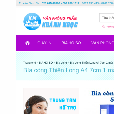
Tư vấn
8h - 18h
:
028 625 66506 - 094 920 1617
0827 158 413 - 0961 208 
Xu hướng 
GIẤY IN
BÌA HỒ SƠ
VĂN PHÒN
Trang chủ
»
BÌA HỒ SƠ
»
Bìa còng
»
Bìa còng Thiên Long A4 7cm 1 mặt 
Bìa còng Thiên Long A4 7cm 1 mặ