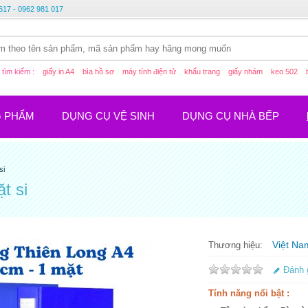
617 - 0962 981 017
tìm kiếm :
giấy in A4
bìa hồ sơ
máy tính điện tử
khẩu trang
giấy nhám
keo 502
G PHẨM
DỤNG CỤ VỆ SINH
DỤNG CỤ NHÀ BẾP
si
t si
Việt Na
Thương hiệu:
Đánh 
Tính năng nổi bật :