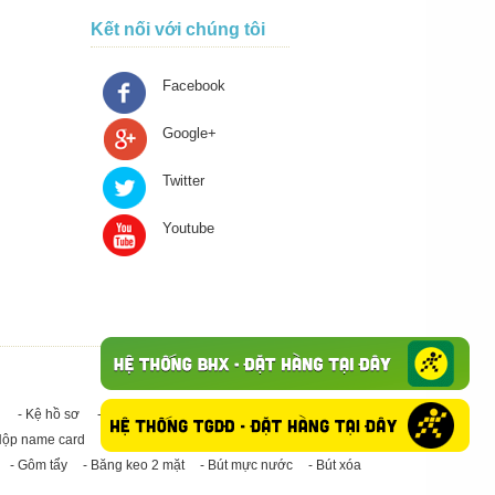
Kết nối với chúng tôi
Facebook
Google+
Twitter
Youtube
- Kệ hồ sơ
- Giấy in A4
- Băng keo trong - Băng keo đục
Hộp name card
- Giấy in A3
- Giấy vệ sinh
- Keo Silicone
- Gôm tẩy
- Băng keo 2 mặt
- Bút mực nước
- Bút xóa