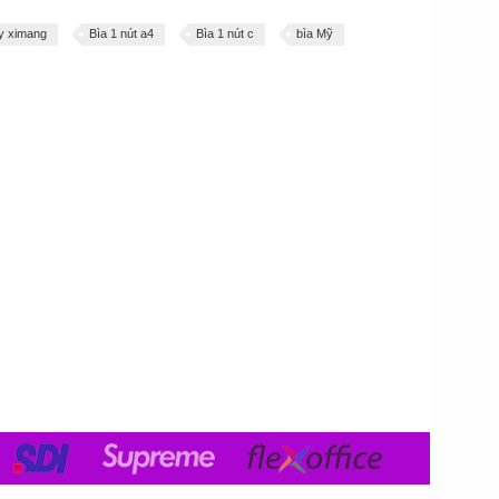
y ximang
Bìa 1 nút a4
Bìa 1 nút c
bìa Mỹ