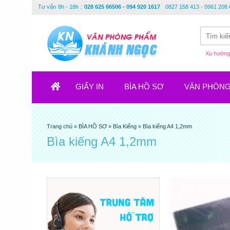
Tư vấn
8h - 18h
:
028 625 66506 - 094 920 1617
0827 158 413 - 0961 208 
Xu hướng 
GIẤY IN
BÌA HỒ SƠ
VĂN PHÒN
Trang chủ
»
BÌA HỒ SƠ
»
Bìa Kiếng
»
Bìa kiếng A4 1,2mm
Bìa kiếng A4 1,2mm