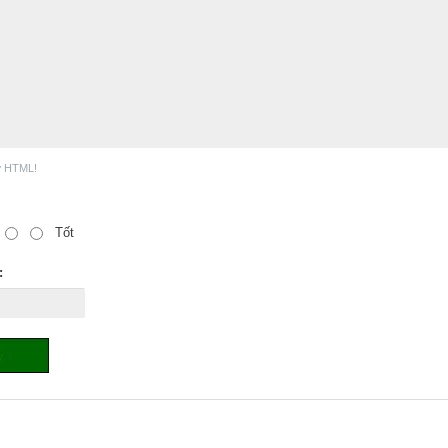
ợ HTML!
Tốt
: