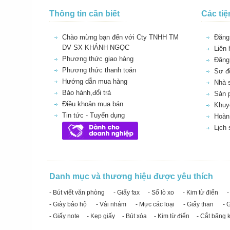
Thông tin cần biết
Các tiệ
Chào mừng bạn đến với Cty TNHH TM
Đăng 
DV SX KHÁNH NGỌC
Liên 
Phương thức giao hàng
Đăng
Phương thức thanh toán
Sơ đồ
Hướng dẫn mua hàng
Nhà 
Bảo hành,đổi trả
Sản 
Điều khoản mua bán
Khuy
Tin tức - Tuyển dụng
Hoàn 
Lịch
Danh mục và thương hiệu được yêu thích
- Bút viết văn phòng
- Giấy fax
- Sổ lò xo
- Kim từ điển
-
- Giày bảo hộ
- Vải nhám
- Mực các loại
- Giấy than
- 
- Giấy note
- Kẹp giấy
- Bút xóa
- Kim từ điển
- Cắt băng 