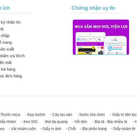
n ích
Chứng nhận uy tín
ký nhận tin
hệ
 nhập
 trang
sản xuất
phẩm ưa thích
ến mãi
trả hàng
 sử đơn hàng
 Thước mica
- Kẹp bướm
- Cây lau sàn
- Nước rửa chén
- Giấy in liên tục
Giấy nhám
- Keo 502
- Bút dạ quang
- Hồ dán
- Bìa lá - Bìa nhiều lá
- 
keo
- Vải nhám cuộn
- Giấy in ảnh
- Chổi
- Bìa phân trang
- Giấy nhám tờ