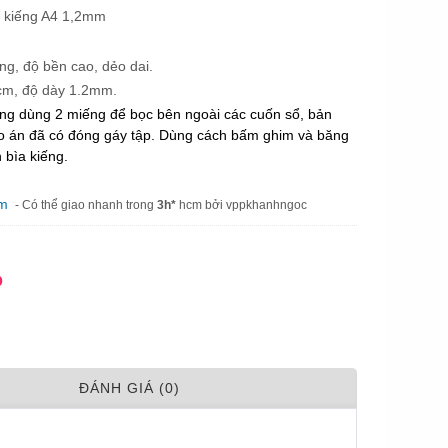
a kiếng A4 1,2mm
ong, độ bền cao, dẻo dai.
0cm, độ dày 1.2mm.
ếng dùng 2 miếng để bọc bên ngoài các cuốn sổ, bản
giáo án đã có đóng gáy tập. Dùng cách bấm ghim và băng
 bìa kiếng.
am
- Có thể giao nhanh trong
3h*
hcm bởi vppkhanhngoc
Đ
ÐÁNH GIÁ (0)