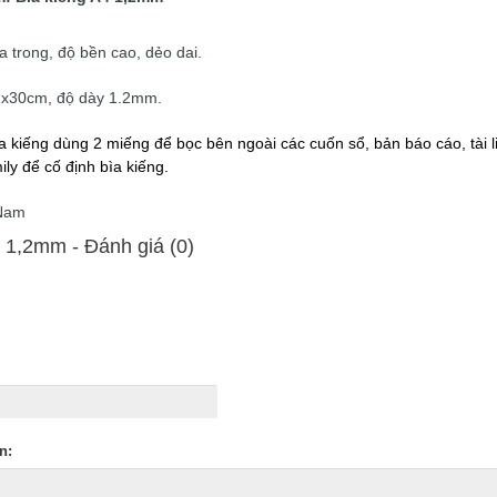
a trong, độ bền cao, dẻo dai.
21x30cm, độ dày 1.2mm.
a kiếng dùng 2 miếng để bọc bên ngoài các cuốn sổ, bản báo cáo, tài 
ily để cố định bìa kiếng.
 Nam
 1,2mm - Ðánh giá (0)
n: