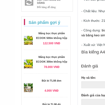
- Chất liệu: Nhự
- Kích thước: 
Sản phẩm gợi ý
- Công dụng:
bì
Màng bọc thực phẩm
và băng keo sim
ECOOK 500m không hộp
122.500 VNĐ
- Xuất xứ: Việt
Bìa kiếng A4
Màng bọc thực phẩm
ECOOK 300m không hộp
Đánh giá
78.000 VNĐ
Họ và tên:
Bút bi TL08 đen
4.000 VNĐ
Đánh giá của bạ
Bút bi TL08 đỏ