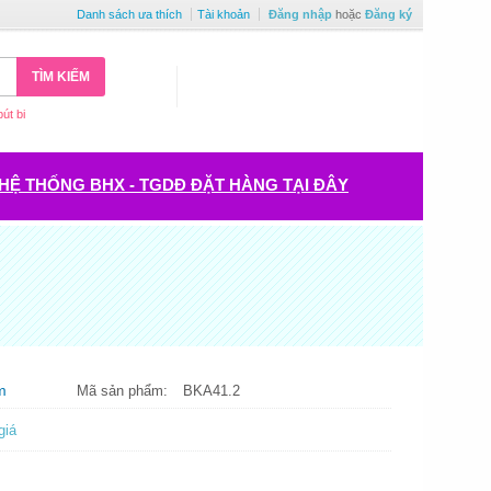
Danh sách ưa thích
Tài khoản
Đăng nhập
hoặc
Đăng ký
TÌM KIẾM
bút bi
HỆ THỐNG BHX - TGDĐ ĐẶT HÀNG TẠI ĐÂY
m
Mã sản phẩm:
BKA41.2
giá