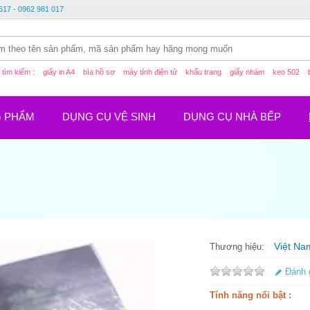
617 - 0962 981 017
tìm kiếm :
giấy in A4
bìa hồ sơ
máy tính điện tử
khẩu trang
giấy nhám
keo 502
G PHẨM
DỤNG CỤ VỆ SINH
DỤNG CỤ NHÀ BẾP
Việt Na
Thương hiệu:
Đánh 
Tính năng nổi bật :