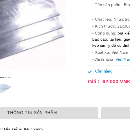
- Tên sản phẩm: Bì
- Chất liệu: Nhựa tr
- Kích thước: 21x3
- Công dụng:
bìa ki
báo cáo, tài liệu, 
keo simily để cố định
- Xuất xứ: Việt Nam
Việt N
- Chính hãng
Còn hàng
Giá :
62.000
VN
THÔNG TIN SẢN PHẨM
m: Bìa kiếng A4 1,2mm