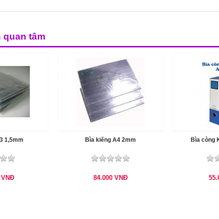
n quan tâm
A3 1,5mm
Bìa kiếng A4 2mm
Bìa còng 
0
VNĐ
84.000
VNĐ
55