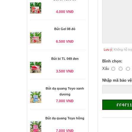
4.000 VNĐ
Bút Gel 08 đỏ
6.500 VNĐ
Lưu ý:
Không hỗ tr
Bút bi TL 049 đen
Bình chọn:
Xấu
3.500 VNĐ
Nhập mã bảo vệ
Bút dạ quang Toyo xanh
dương
7.000 VNĐ
Bút dạ quang Toyo hồng
7.000 VNĐ