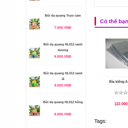
Bút dạ quang Toyo cam
Có thể bạ
7.000 VNĐ
Bút dạ quang HL012 xanh
dương
9.000 VNĐ
Bút dạ quang HL012 xanh
lá
Bìa kiếng 
9.000 VNĐ
Bút dạ quang HL012 hồng
122.00
9.000 VNĐ
Tags: