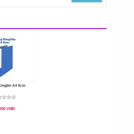
Kingjim A4 9cm
.000
VNĐ