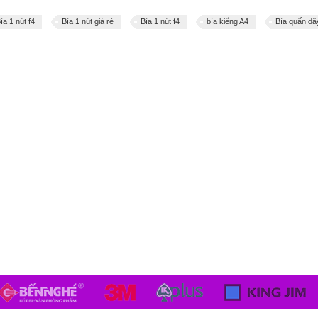
ìa 1 nút f4
Bìa 1 nút giá rẻ
Bìa 1 nút f4
bìa kiếng A4
Bìa quấn dâ