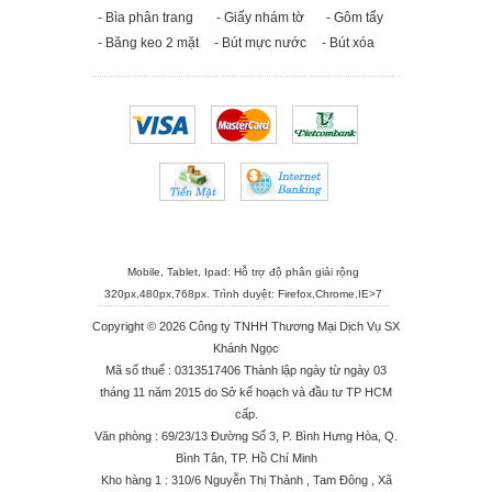
- Bìa phân trang
- Giấy nhám tờ
- Gôm tẩy
- Băng keo 2 mặt
- Bút mực nước
- Bút xóa
Mobile, Tablet, Ipad: Hỗ trợ độ phân giải rộng
320px,480px,768px. Trình duyệt:
Firefox
,
Chrome
,
IE>7
Copyright © 2026 Công ty TNHH Thương Mại Dịch Vụ SX
Khánh Ngọc
Mã số thuế : 0313517406 Thành lập ngày từ ngày 03
tháng 11 năm 2015 do Sở kế hoạch và đầu tư TP HCM
cấp.
Văn phòng : 69/23/13 Đường Số 3, P. Bình Hưng Hòa, Q.
Bình Tân, TP. Hồ Chí Minh
Kho hàng 1 : 310/6 Nguyễn Thị Thảnh , Tam Đông , Xã