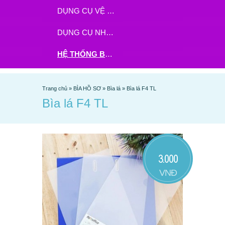
DỤNG CỤ VỆ SINH
DỤNG CỤ NHÀ BẾP
HỆ THỐNG BHX - TGDĐ ĐẶT HÀNG TẠI ĐÂY
Trang chủ
»
BÌA HỒ SƠ
»
Bìa lá
»
Bìa lá F4 TL
Bìa lá F4 TL
3.000
VNĐ