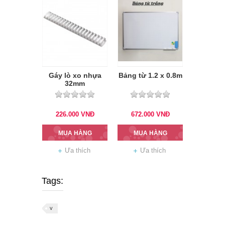
Gáy lò xo nhựa
Bảng từ 1.2 x 0.8m
32mm
226.000
VNĐ
672.000
VNĐ
MUA HÀNG
MUA HÀNG
Ưa thích
Ưa thích
Tags:
v