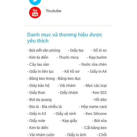
Youtube
Danh mục và thương hiệu được
yêu thích
- Bút viết văn phòng
- Giấy fax
- Sổ lò xo
- Kim từ điển
- Thước mica
- Kẹp bướm
- Cây lau sàn
- Nước rửa chén
- Giấy in liên tục
- Kệ hồ sơ
- Giấy in A4
- Băng keo trong - Băng keo đục
- Giày bảo hộ
- Vải nhám
- Mực các loại
- Giấy than
- Giấy nhám
- Keo 502
- Bút dạ quang
- Hồ dán
- Bìa lá - Bìa nhiều lá
- Hộp name card
- Giấy in A3
- Giấy vệ sinh
- Keo Silicone
- Giấy note
- Kẹp giấy
- Bút xóa
- Kim từ điển
- Cắt băng keo
- Vải nhám cuộn
- Giấy in ảnh
- Chổi