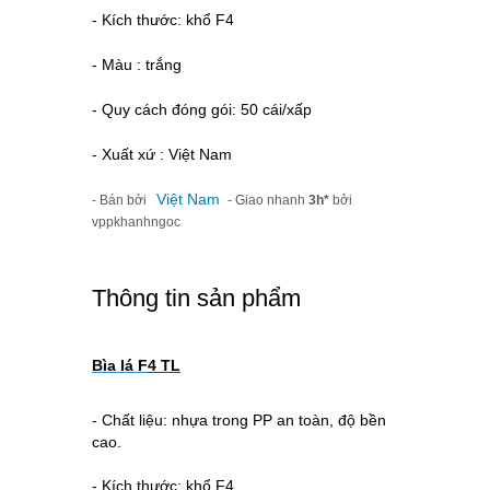
- Kích thước: khổ F4
- Màu : trắng
- Quy cách đóng gói: 50 cái/xấp
- Xuất xứ : Việt Nam
Việt Nam
- Bán bởi
- Giao nhanh
3h*
bởi
vppkhanhngoc
Thông tin sản phẩm
Bìa lá F
4 TL
- Chất liệu: nhựa trong PP an toàn, độ bền
cao.
- Kích thước: khổ F4