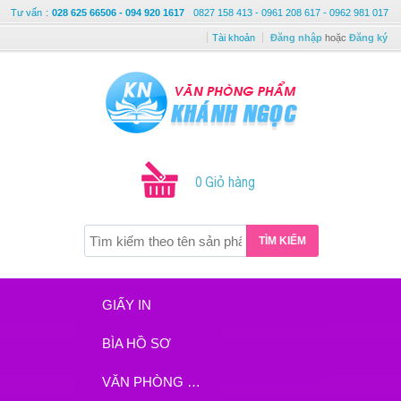
Tư vấn
:
028 625 66506 - 094 920 1617
0827 158 413 - 0961 208 617 - 0962 981 017
Tài khoản
Đăng nhập
hoặc
Đăng ký
0 Giỏ hàng
TÌM KIẾM
GIẤY IN
BÌA HỒ SƠ
VĂN PHÒNG PHẨM