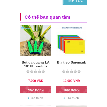
TIẾP TỤC
Có thể bạn quan tâm
Bút dạ quang LA
Bìa treo Suremark
101HL xanh lá
7.000
VNĐ
12.000
VNĐ
MUA HÀNG
MUA HÀNG
Ưa thích
Ưa thích