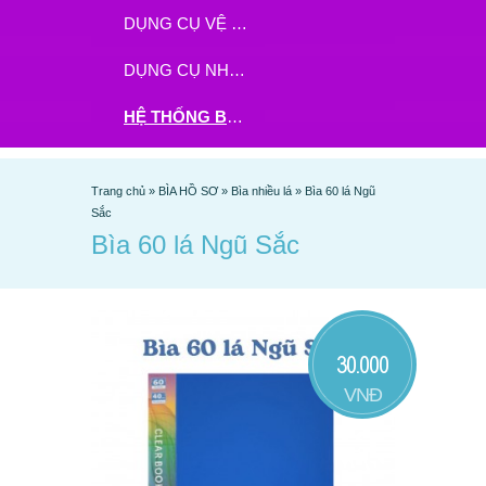
DỤNG CỤ VỆ SINH
DỤNG CỤ NHÀ BẾP
HỆ THỐNG BHX - TGDĐ ĐẶT HÀNG TẠI ĐÂY
Trang chủ
»
BÌA HỒ SƠ
»
Bìa nhiều lá
»
Bìa 60 lá Ngũ
Sắc
Bìa 60 lá Ngũ Sắc
30.000
VNĐ