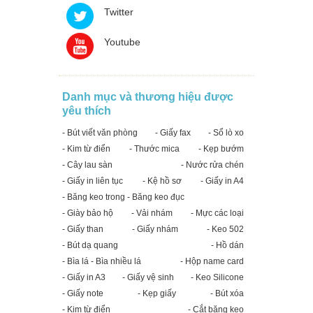
Twitter
Youtube
Danh mục và thương hiệu được
yêu thích
- Bút viết văn phòng
- Giấy fax
- Sổ lò xo
- Kim từ điển
- Thước mica
- Kẹp bướm
- Cây lau sàn
- Nước rửa chén
- Giấy in liên tục
- Kệ hồ sơ
- Giấy in A4
- Băng keo trong - Băng keo đục
- Giày bảo hộ
- Vải nhám
- Mực các loại
- Giấy than
- Giấy nhám
- Keo 502
- Bút dạ quang
- Hồ dán
- Bìa lá - Bìa nhiều lá
- Hộp name card
- Giấy in A3
- Giấy vệ sinh
- Keo Silicone
- Giấy note
- Kẹp giấy
- Bút xóa
- Kim từ điển
- Cắt băng keo