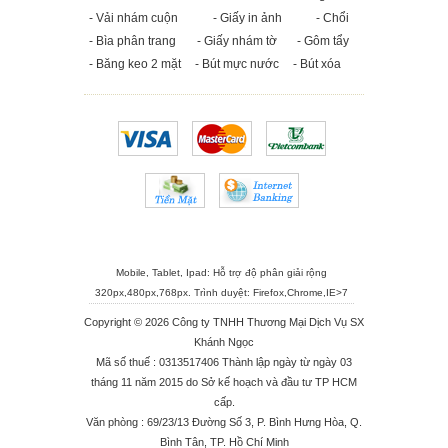
- Vải nhám cuộn
- Giấy in ảnh
- Chổi
- Bìa phân trang
- Giấy nhám tờ
- Gôm tẩy
- Băng keo 2 mặt
- Bút mực nước
- Bút xóa
Mobile, Tablet, Ipad: Hỗ trợ độ phân giải rộng
320px,480px,768px. Trình duyệt:
Firefox
,
Chrome
,
IE>7
Copyright © 2026 Công ty TNHH Thương Mại Dịch Vụ SX
Khánh Ngọc
Mã số thuế : 0313517406 Thành lập ngày từ ngày 03
tháng 11 năm 2015 do Sở kế hoạch và đầu tư TP HCM
cấp.
Văn phòng : 69/23/13 Đường Số 3, P. Bình Hưng Hòa, Q.
Bình Tân, TP. Hồ Chí Minh