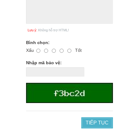
Lưu ý:
Không hỗ trợ HTML!
Bình chọn:
Xấu
Tốt
Nhập mã bảo vệ:
TIẾP TỤC