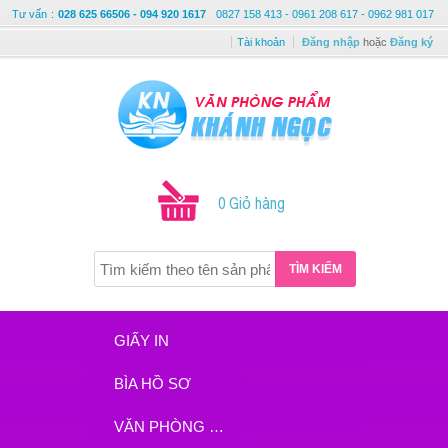
Tư vấn
:
028 625 66506 - 094 920 1617
0827 158 413 - 0961 208 617 - 0962 981 017
Tài khoản
Đăng nhập
hoặc
Đăng ký
0 Giỏ hàng
TÌM KIẾM
GIẤY IN
BÌA HỒ SƠ
VĂN PHÒNG PHẨM