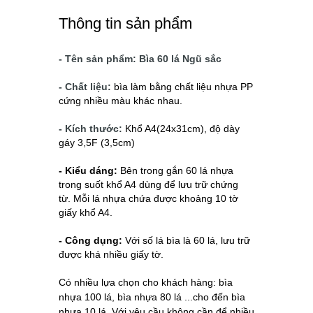
Thông tin sản phẩm
- Tên sản phẩm: Bìa 60 lá Ngũ sắc
- Chất liệu:
bìa làm bằng chất liệu nhựa PP
cứng nhiều màu khác nhau.
- Kích thước:
Khổ A4(24x31cm), độ dày
gáy 3,5F (3,5cm)
- Kiểu dáng:
Bên trong gắn 60 lá nhựa
trong suốt khổ A4 dùng để lưu trữ chứng
từ.
Mỗi lá nhựa chứa được khoảng 10 tờ
giấy khổ A4.
- Công dụng:
Với số lá bìa là 60 lá, lưu trữ
được khá nhiều giấy tờ.
Có nhiều lựa chọn cho khách hàng: bìa
nhựa 100 lá, bìa nhựa 80 lá ...cho đến bìa
nhựa 10 lá. Với yêu cầu không cần để nhiều