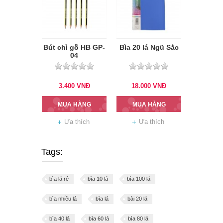
Bút chì gỗ HB GP-
Bìa 20 lá Ngũ Sắc
04
3.400
VNĐ
18.000
VNĐ
MUA HÀNG
MUA HÀNG
Ưa thích
Ưa thích
Tags:
bìa lá rẻ
bìa 10 lá
bìa 100 lá
bìa nhiều lá
bìa lá
bài 20 lá
bìa 40 lá
bìa 60 lá
bìa 80 lá