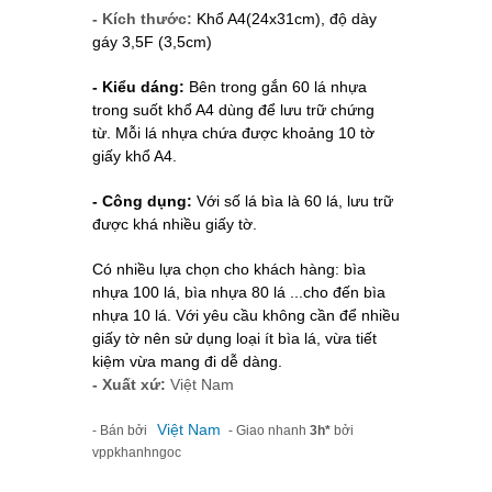
- Kích thước:
Khổ A4(24x31cm), độ dày
gáy 3,5F (3,5cm)
- Kiểu dáng:
Bên trong gắn 60 lá nhựa
trong suốt khổ A4 dùng để lưu trữ chứng
từ.
Mỗi lá nhựa chứa được khoảng 10 tờ
giấy khổ A4.
- Công dụng:
Với số lá bìa là 60 lá, lưu trữ
được khá nhiều giấy tờ.
Có nhiều lựa chọn cho khách hàng: bìa
nhựa 100 lá, bìa nhựa 80 lá ...cho đến bìa
nhựa 10 lá. Với yêu cầu không cần để nhiều
giấy tờ nên sử dụng loại ít bìa lá, vừa tiết
kiệm vừa mang đi dễ dàng.
- Xuất xứ:
Việt Nam
Việt Nam
- Bán bởi
- Giao nhanh
3h*
bởi
vppkhanhngoc