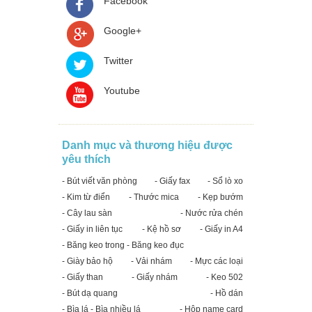
Facebook
Google+
Twitter
Youtube
Danh mục và thương hiệu được
yêu thích
- Bút viết văn phòng
- Giấy fax
- Sổ lò xo
- Kim từ điển
- Thước mica
- Kẹp bướm
- Cây lau sàn
- Nước rửa chén
- Giấy in liên tục
- Kệ hồ sơ
- Giấy in A4
- Băng keo trong - Băng keo đục
- Giày bảo hộ
- Vải nhám
- Mực các loại
- Giấy than
- Giấy nhám
- Keo 502
- Bút dạ quang
- Hồ dán
- Bìa lá - Bìa nhiều lá
- Hộp name card