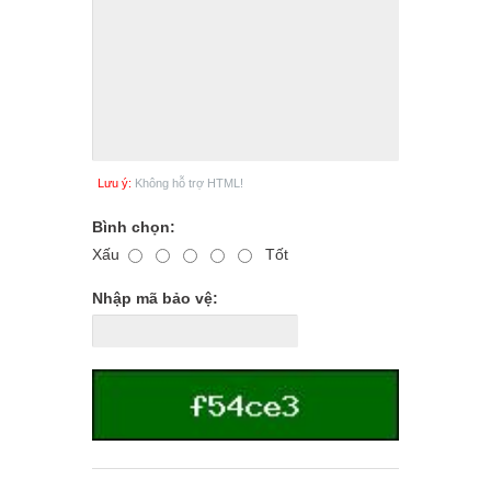
Lưu ý:
Không hỗ trợ HTML!
Bình chọn:
Xấu
Tốt
Nhập mã bảo vệ: