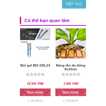
TIẾP TỤC
Có thể bạn quan tâm
Bút gel BIZ-GEL24
Bảng tên da đứng
8x10cm
18.500
VNĐ
3.000
VNĐ
MUA HÀNG
MUA HÀNG
Ưa thích
Ưa thích