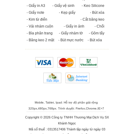
- Giấy in A3
- Giấy vệ sinh
- Keo Silicone
- Giấy note
- Kẹp giấy
- Bút xóa
- Kim từ điển
- Cắt băng keo
- Vải nhám cuộn
- Giấy in ảnh
- Chổi
- Bìa phân trang
- Giấy nhám tờ
- Gôm tẩy
- Băng keo 2 mặt
- Bút mực nước
- Bút xóa
Mobile, Tablet, Ipad: Hỗ trợ độ phân giải rộng
320px,480px,768px. Trình duyệt:
Firefox
,
Chrome
,
IE>7
Copyright © 2026 Công ty TNHH Thương Mại Dịch Vụ SX
Khánh Ngọc
Mã số thuế : 0313517406 Thành lập ngày từ ngày 03