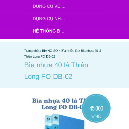
DỤNG CỤ VỆ SINH
DỤNG CỤ NHÀ BẾP
HỆ THỐNG BHX - TGDĐ ĐẶT HÀNG TẠI ĐÂY
Trang chủ
»
BÌA HỒ SƠ
»
Bìa nhiều lá
»
Bìa nhựa 40 lá
Thiên Long FO DB-02
Bìa nhựa 40 lá Thiên
Long FO DB-02
45.000
VNĐ