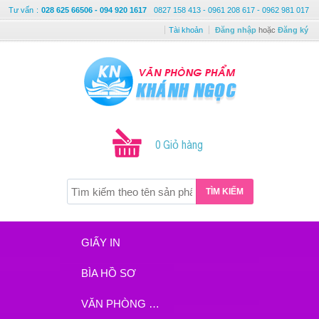
Tư vấn
:
028 625 66506 - 094 920 1617
0827 158 413 - 0961 208 617 - 0962 981 017
Tài khoản
Đăng nhập
hoặc
Đăng ký
0 Giỏ hàng
TÌM KIẾM
GIẤY IN
BÌA HỒ SƠ
VĂN PHÒNG PHẨM