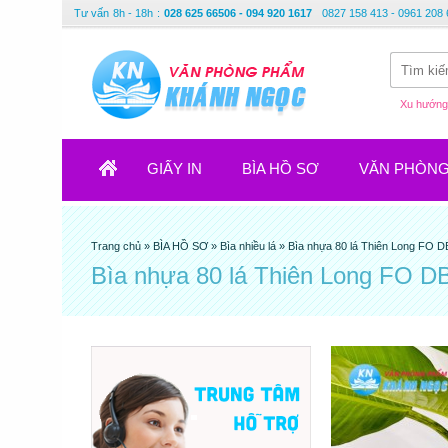
Tư vấn
8h - 18h
:
028 625 66506 - 094 920 1617
0827 158 413 - 0961 208 
Xu hướng 
GIẤY IN
BÌA HỒ SƠ
VĂN PHÒN
Trang chủ
»
BÌA HỒ SƠ
»
Bìa nhiều lá
»
Bìa nhựa 80 lá Thiên Long FO D
Bìa nhựa 80 lá Thiên Long FO D