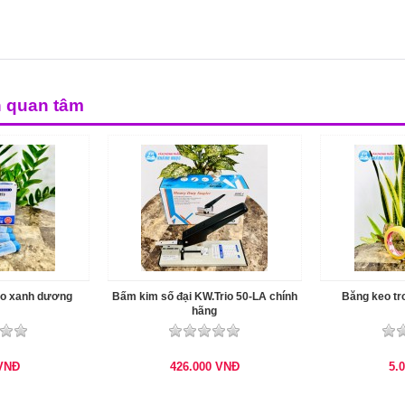
n quan tâm
yo xanh dương
Bấm kim số đại KW.Trio 50-LA chính
Băng keo tr
hãng
VNĐ
426.000
VNĐ
5.