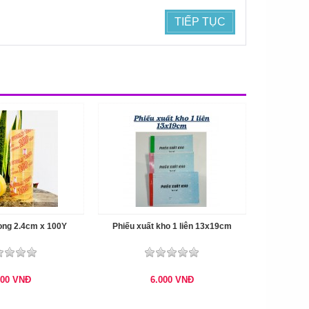
TIẾP TỤC
ong 2.4cm x 100Y
Phiếu xuất kho 1 liên 13x19cm
000
VNĐ
6.000
VNĐ