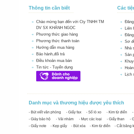
Thông tin cần biết
Các tiệ
Chào mừng bạn đến với Cty TNHH TM
Đăng 
DV SX KHÁNH NGỌC
Liên 
Phương thức giao hàng
Đăng
Phương thức thanh toán
Sơ đồ
Hướng dẫn mua hàng
Nhà 
Bảo hành,đổi trả
Sản 
Điều khoản mua bán
Khuy
Tin tức - Tuyển dụng
Hoàn 
Lịch
Danh mục và thương hiệu được yêu thích
- Bút viết văn phòng
- Giấy fax
- Sổ lò xo
- Kim từ điển
-
- Giày bảo hộ
- Vải nhám
- Mực các loại
- Giấy than
- 
- Giấy note
- Kẹp giấy
- Bút xóa
- Kim từ điển
- Cắt băng 