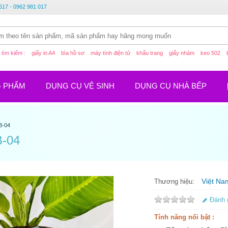
617 - 0962 981 017
tìm kiếm :
giấy in A4
bìa hồ sơ
máy tính điện tử
khẩu trang
giấy nhám
keo 502
G PHẨM
DỤNG CỤ VỆ SINH
DỤNG CỤ NHÀ BẾP
B-04
B-04
Việt Na
Thương hiệu:
Đánh 
Tính năng nổi bật :