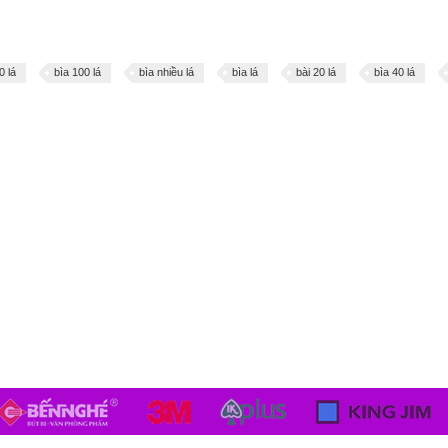
0 lá
bìa 100 lá
bìa nhiều lá
bìa lá
bài 20 lá
bìa 40 lá