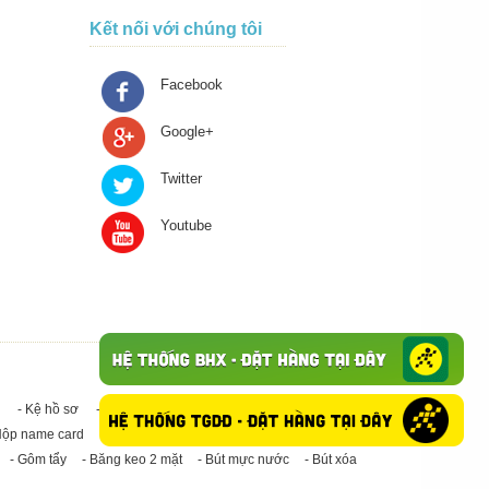
Kết nối với chúng tôi
Facebook
Google+
Twitter
Youtube
- Kệ hồ sơ
- Giấy in A4
- Băng keo trong - Băng keo đục
Hộp name card
- Giấy in A3
- Giấy vệ sinh
- Keo Silicone
- Gôm tẩy
- Băng keo 2 mặt
- Bút mực nước
- Bút xóa