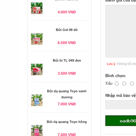
Đánh giá của bạ
4.000 VNĐ
Bút Gel 08 đỏ
6.500 VNĐ
Bút bi TL 049 đen
Lưu ý:
Không hỗ tr
3.500 VNĐ
Bình chọn:
Xấu
Bút dạ quang Toyo xanh
Nhập mã bảo vệ
dương
7.000 VNĐ
Bút dạ quang Toyo hồng
7.000 VNĐ