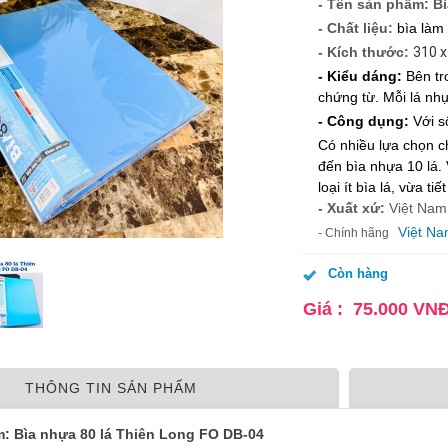
- Tên sản phẩm: B
- Chất liệu:
bìa làm
- Kích thước:
310 
- Kiểu dáng:
Bên tr
chứng từ.
Mỗi lá nh
- Công dụng:
Với s
Có nhiều lựa chọn ch
đến bìa nhựa 10 lá.
loại ít bìa lá, vừa t
- Xuất xứ:
Việt Nam
Việt N
- Chính hãng
Còn hàng
Giá :
75.000
VN
THÔNG TIN SẢN PHẨM
m: Bìa nhựa 80 lá Thiên Long FO DB-04