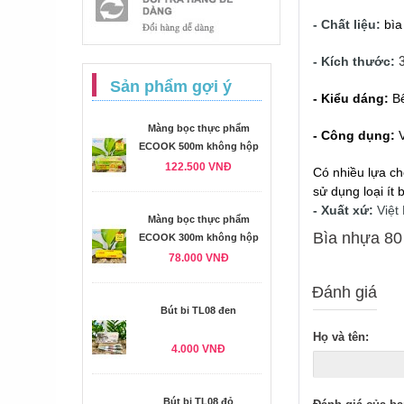
- Chất liệu:
bìa
- Kích thước:
Sản phẩm gợi ý
- Kiểu dáng:
B
Màng bọc thực phẩm
- Công dụng:
ECOOK 500m không hộp
122.500 VNĐ
Có nhiều lựa ch
sử dụng loại ít 
- Xuất xứ:
Việt
Màng bọc thực phẩm
Bìa nhựa 80
ECOOK 300m không hộp
78.000 VNĐ
Đánh giá
Bút bi TL08 đen
Họ và tên:
4.000 VNĐ
Bút bi TL08 đỏ