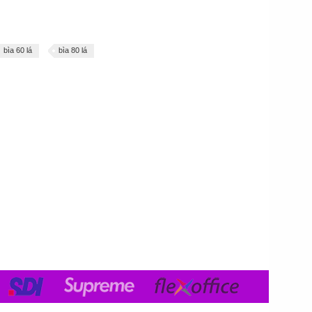
bìa 60 lá
bìa 80 lá