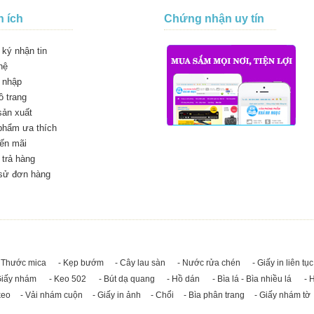
n ích
Chứng nhận uy tín
ký nhận tin
hệ
 nhập
 trang
sản xuất
phẩm ưa thích
ến mãi
trả hàng
 sử đơn hàng
 Thước mica
- Kẹp bướm
- Cây lau sàn
- Nước rửa chén
- Giấy in liên tục
Giấy nhám
- Keo 502
- Bút dạ quang
- Hồ dán
- Bìa lá - Bìa nhiều lá
- 
keo
- Vải nhám cuộn
- Giấy in ảnh
- Chổi
- Bìa phân trang
- Giấy nhám tờ