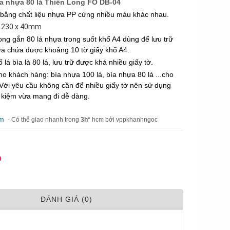
ìa nhựa 80 lá Thiên Long FO DB-04
 bằng chất liệu nhựa PP cứng nhiều màu khác nhau.
x 230 x 40mm
ong gắn 80 lá nhựa trong suốt khổ A4 dùng để lưu trữ
ựa chứa được khoảng 10 tờ giấy khổ A4.
ố lá bìa là 80 lá, lưu trữ được khá nhiều giấy tờ.
o khách hàng: bìa nhựa 100 lá, bìa nhựa 80 lá ...cho
 Với yêu cầu không cần để nhiều giấy tờ nên sử dụng
iết kiệm vừa mang đi dễ dàng.
am
- Có thể giao nhanh trong
3h*
hcm bởi vppkhanhngoc
Đ
ÐÁNH GIÁ (0)