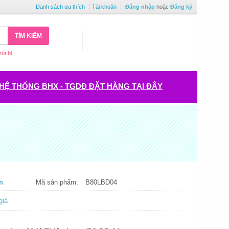
Danh sách ưa thích
Tài khoản
Đăng nhập
hoặc
Đăng ký
TÌM KIẾM
bút bi
HỆ THỐNG BHX - TGDĐ ĐẶT HÀNG TẠI ĐÂY
m
Mã sản phẩm:
B80LBD04
giá