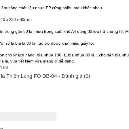
 làm bằng chất liệu nhựa PP cứng nhiều màu khác nhau.
310 x 230 x 40mm
ên trong gắn 80 lá nhựa trong suốt khổ A4 dùng để lưu trữ chứng từ.
M
Với số lá bìa là 80 lá, lưu trữ được khá nhiều giấy tờ.
ọn cho khách hàng: bìa nhựa 100 lá, bìa nhựa 80 lá ...cho đến bìa nhự
bìa lá, vừa tiết kiệm vừa mang đi dễ dàng.
 Nam
 lá Thiên Long FO DB-04 - Ðánh giá (0)