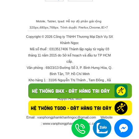
Mobile, Tablet, Ipad: Hỗ trợ độ phân giải rộng
320px,480px,768px. Trình duyệt:
Firefox
,
Chrome
,
IE>7
Copyright © 2026 Công ty TNHH Thương Mại Dịch Vụ SX
Khánh Ngọc
Mã số thuế : 0313517406 Thành lập ngày từ ngày 03
tháng 11 năm 2015 do Sở kế hoạch và đầu tư TP HCM
cấp.
Văn phòng : 69/23/13 Đường Số 3, P. Bình Hưng Hòa, Q.
Bình Tân, TP. Hồ Chí Minh
Kho hàng 1 : 310/6 Nguyễn Thị Thảnh , Tam Đông , Xã
Thới Tam Thôn , Huyện Hóc Môn
Kho hàng 2 : 68/2X Ấp Đông 1 , Xã Thới Tam Thôn ,
Huyện Hóc Môn
Điện thoại : 028 625 66506 - 0909 682 189 - 082 7158
413 - 096 298 10 17 - 0961 208 617
Email :
vanphongphamkhanhngoc@gmail.com
Website
:
www.vanphongphamkhanhngoc.com