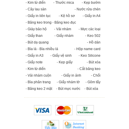
- Kim từ điển
- Thước mica
- Kẹp bướm
- Cây lau sàn
- Nước rửa chén
- Giấy in liên tục
- Kệ hồ sơ
- Giấy in A4
- Băng keo trong - Băng keo đục
- Giày bảo hộ
- Vải nhám
- Mực các loại
- Giấy than
- Giấy nhám
- Keo 502
- Bút dạ quang
- Hồ dán
- Bìa lá - Bìa nhiều lá
- Hộp name card
- Giấy in A3
- Giấy vệ sinh
- Keo Silicone
- Giấy note
- Kẹp giấy
- Bút xóa
- Kim từ điển
- Cắt băng keo
- Vải nhám cuộn
- Giấy in ảnh
- Chổi
- Bìa phân trang
- Giấy nhám tờ
- Gôm tẩy
- Băng keo 2 mặt
- Bút mực nước
- Bút xóa