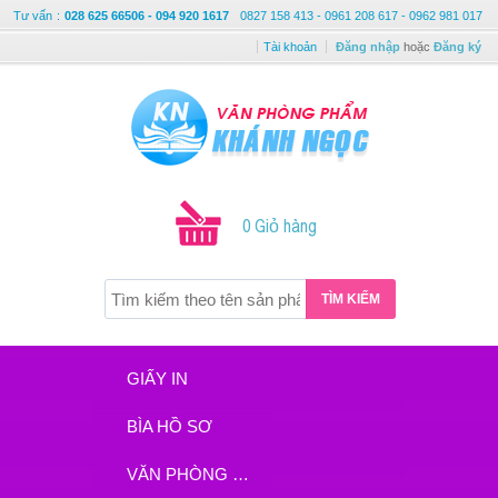
Tư vấn
:
028 625 66506 - 094 920 1617
0827 158 413 - 0961 208 617 - 0962 981 017
Tài khoản
Đăng nhập
hoặc
Đăng ký
0 Giỏ hàng
TÌM KIẾM
GIẤY IN
BÌA HỒ SƠ
VĂN PHÒNG PHẨM