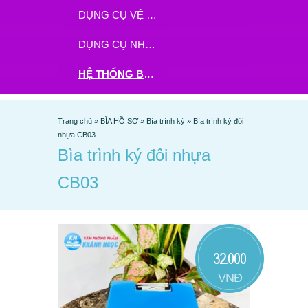
DỤNG CỤ VỆ SINH
DỤNG CỤ NHÀ BẾP
HỆ THỐNG BHX - TGDĐ ĐẶT HÀNG TẠI ĐÂY
Trang chủ
»
BÌA HỒ SƠ
»
Bìa trình ký
»
Bìa trình ký đôi
nhựa CB03
Bìa trình ký đôi nhựa
CB03
32.000
VNĐ