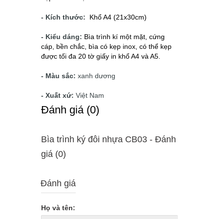
- Kích thước:
Khổ A4 (21x30cm)
- Kiểu dáng:
Bìa trình kí một mặt, cứng
cáp, bền chắc, bìa có kẹp inox, có thể kẹp
được tối đa 20 tờ giấy in khổ A4 và A5.
- Màu sắc:
xanh dương
- Xuất xứ:
Việt Nam
Ðánh giá (0)
Bìa trình ký đôi nhựa CB03 - Ðánh
giá (0)
Đánh giá
Họ và tên: