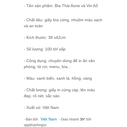
- Tên sản phẩm: Bìa Thái Aone và Vin A3
- Chất liệu: giấy bìa cứng, nhuộm màu sạch
và an toàn
- Kích thước: 38 x42cm
- Số lượng: 100 tờ/ xấp
- Công dụng: chuyên dùng để in ấn văn
phòng, tờ rơi, menu, bìa...
- Màu: xanh biển, xanh lá, hồng, vàng
- Chất lượng: giấy in cứng cáp, lên màu
đẹp, rõ nét, sắc sảo.
- Xuất xứ: Việt Nam
Việt Nam
- Bán bởi
- Giao nhanh
3h*
bởi
vppkhanhngoc