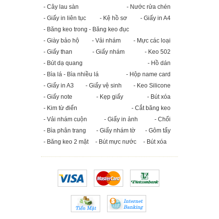
- Cây lau sàn
- Nước rửa chén
- Giấy in liên tục
- Kệ hồ sơ
- Giấy in A4
- Băng keo trong - Băng keo đục
- Giày bảo hộ
- Vải nhám
- Mực các loại
- Giấy than
- Giấy nhám
- Keo 502
- Bút dạ quang
- Hồ dán
- Bìa lá - Bìa nhiều lá
- Hộp name card
- Giấy in A3
- Giấy vệ sinh
- Keo Silicone
- Giấy note
- Kẹp giấy
- Bút xóa
- Kim từ điển
- Cắt băng keo
- Vải nhám cuộn
- Giấy in ảnh
- Chổi
- Bìa phân trang
- Giấy nhám tờ
- Gôm tẩy
- Băng keo 2 mặt
- Bút mực nước
- Bút xóa