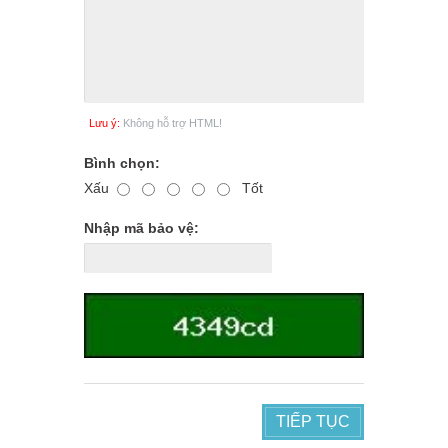
Lưu ý:
Không hỗ trợ HTML!
Bình chọn:
Xấu
Tốt
Nhập mã bảo vệ:
TIẾP TỤC