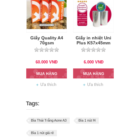
Giấy Quality A4
Giấy in nhiệt Uni
70gsm
Plus K57x45mm
60.000
VNĐ
6.000
VNĐ
MUA HÀNG
MUA HÀNG
Ưa thích
Ưa thích
Tags:
Bìa Thái Trắng Aone A3
Bìa 1 nút f4
Bìa 1 nút giá rẻ