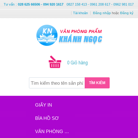
Tư vấn
:
028 625 66506 - 094 920 1617
0827 158 413 - 0961 208 617 - 0962 981 017
Tài khoản
Đăng nhập
hoặc
Đăng ký
0 Giỏ hàng
TÌM KIẾM
GIẤY IN
BÌA HỒ SƠ
VĂN PHÒNG PHẨM