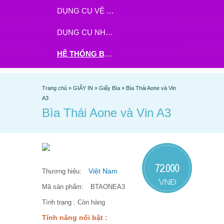
DỤNG CỤ VỆ SINH
DỤNG CỤ NHÀ BẾP
HỆ THỐNG BHX - TGDĐ ĐẶT HÀNG TẠI ĐÂY
Trang chủ
»
GIẤY IN
»
Giấy Bìa
»
Bìa Thái Aone và Vin
A3
Bìa Thái Aone và Vin A3
72.000
Việt Nam
Thương hiệu:
VNĐ
Mã sản phẩm:
BTAONEA3
Tình trạng :
Còn hàng
Tính năng nổi bật :