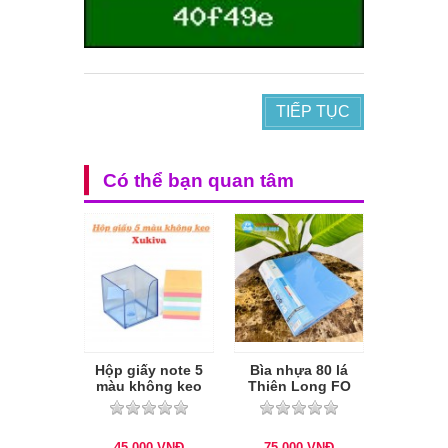
TIẾP TỤC
Có thể bạn quan tâm
Hộp giấy note 5
Bìa nhựa 80 lá
màu không keo
Thiên Long FO
Xukiva
DB-04
45.000
VNĐ
75.000
VNĐ