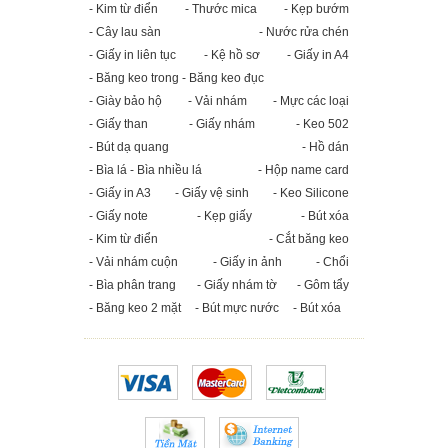
- Kim từ điển
- Thước mica
- Kẹp bướm
- Cây lau sàn
- Nước rửa chén
- Giấy in liên tục
- Kệ hồ sơ
- Giấy in A4
- Băng keo trong - Băng keo đục
- Giày bảo hộ
- Vải nhám
- Mực các loại
- Giấy than
- Giấy nhám
- Keo 502
- Bút dạ quang
- Hồ dán
- Bìa lá - Bìa nhiều lá
- Hộp name card
- Giấy in A3
- Giấy vệ sinh
- Keo Silicone
- Giấy note
- Kẹp giấy
- Bút xóa
- Kim từ điển
- Cắt băng keo
- Vải nhám cuộn
- Giấy in ảnh
- Chổi
- Bìa phân trang
- Giấy nhám tờ
- Gôm tẩy
- Băng keo 2 mặt
- Bút mực nước
- Bút xóa