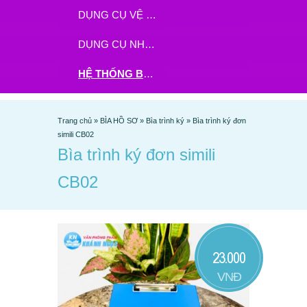
DỤNG CỤ VỆ SINH
DỤNG CỤ NHÀ BẾP
HỆ THỐNG BHX - TGDĐ ĐẶT HÀNG TẠI ĐÂY
Trang chủ
»
BÌA HỒ SƠ
»
Bìa trình ký
»
Bìa trình ký đơn
simili CB02
Bìa trình ký đơn simili
CB02
23.000
VNĐ