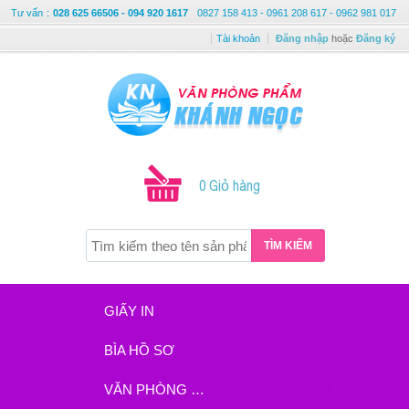
Tư vấn
:
028 625 66506 - 094 920 1617
0827 158 413 - 0961 208 617 - 0962 981 017
Tài khoản
Đăng nhập
hoặc
Đăng ký
0 Giỏ hàng
TÌM KIẾM
GIẤY IN
BÌA HỒ SƠ
VĂN PHÒNG PHẨM