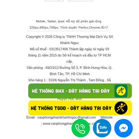
Mobile, Tablet, Ipad: Hỗ trợ độ phân giải rộng
320px,480px,768px. Trình duyệt:
Firefox
,
Chrome
,
IE>7
Copyright © 2026 Công ty TNHH Thương Mại Dịch Vụ SX
Khánh Ngọc
Mã số thuế : 0313517406 Thành lập ngày từ ngày 03
tháng 11 năm 2015 do Sở kế hoạch và đầu tư TP HCM
cấp.
Văn phòng : 69/23/13 Đường Số 3, P. Bình Hưng Hòa, Q.
Bình Tân, TP. Hồ Chí Minh
Kho hàng 1 : 310/6 Nguyễn Thị Thảnh , Tam Đông , Xã
Thới Tam Thôn , Huyện Hóc Môn
Kho hàng 2 : 68/2X Ấp Đông 1 , Xã Thới Tam Thôn ,
Huyện Hóc Môn
Điện thoại : 028 625 66506 - 0909 682 189 - 082 7158
413 - 096 298 10 17 - 0961 208 617
Email :
vanphongphamkhanhngoc@gmail.com
Website
:
www.vanphongphamkhanhngoc.com