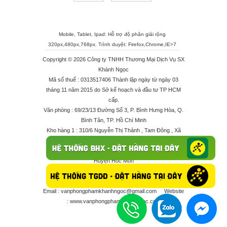
Mobile, Tablet, Ipad: Hỗ trợ độ phân giải rộng
320px,480px,768px. Trình duyệt:
Firefox
,
Chrome
,
IE>7
Copyright © 2026 Công ty TNHH Thương Mại Dịch Vụ SX
Khánh Ngọc
Mã số thuế : 0313517406 Thành lập ngày từ ngày 03
tháng 11 năm 2015 do Sở kế hoạch và đầu tư TP HCM
cấp.
Văn phòng : 69/23/13 Đường Số 3, P. Bình Hưng Hòa, Q.
Bình Tân, TP. Hồ Chí Minh
Kho hàng 1 : 310/6 Nguyễn Thị Thảnh , Tam Đông , Xã
Thới Tam Thôn , Huyện Hóc Môn
Kho hàng 2 : 68/2X Ấp Đông 1 , Xã Thới Tam Thôn ,
Huyện Hóc Môn
Điện thoại : 028 625 66506 - 0909 682 189 - 082 7158
413 - 096 298 10 17 - 0961 208 617
Email :
vanphongphamkhanhngoc@gmail.com
Website
:
www.vanphongphamkhanhngoc.com