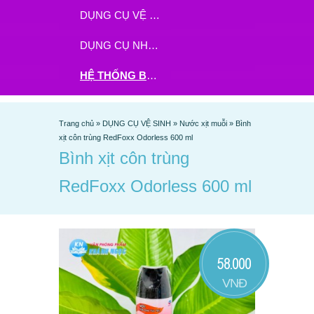
DỤNG CỤ VỆ SINH
DỤNG CỤ NHÀ BẾP
HỆ THỐNG BHX - TGDĐ ĐẶT HÀNG TẠI ĐÂY
Trang chủ
»
DỤNG CỤ VỆ SINH
»
Nước xịt muỗi
»
Bình
xịt côn trùng RedFoxx Odorless 600 ml
Bình xịt côn trùng
RedFoxx Odorless 600 ml
58.000
VNĐ