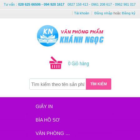
Tư vấn
:
028 625 66506 - 094 920 1617
0827 158 413 - 0961 208 617 - 0962 981 017
Tài khoản
Đăng nhập
hoặc
Đăng ký
0 Giỏ hàng
TÌM KIẾM
GIẤY IN
BÌA HỒ SƠ
VĂN PHÒNG PHẨM