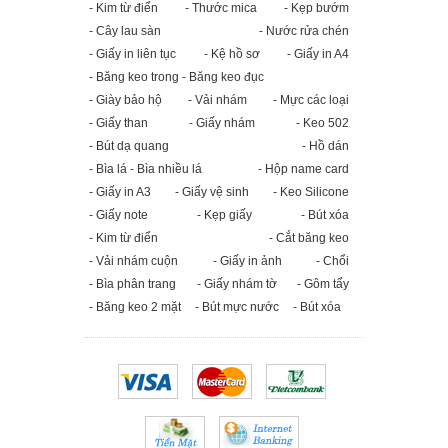
- Kim từ điển
- Thước mica
- Kẹp bướm
- Cây lau sàn
- Nước rửa chén
- Giấy in liên tục
- Kệ hồ sơ
- Giấy in A4
- Băng keo trong - Băng keo đục
- Giày bảo hộ
- Vải nhám
- Mực các loại
- Giấy than
- Giấy nhám
- Keo 502
- Bút dạ quang
- Hồ dán
- Bìa lá - Bìa nhiều lá
- Hộp name card
- Giấy in A3
- Giấy vệ sinh
- Keo Silicone
- Giấy note
- Kẹp giấy
- Bút xóa
- Kim từ điển
- Cắt băng keo
- Vải nhám cuộn
- Giấy in ảnh
- Chổi
- Bìa phân trang
- Giấy nhám tờ
- Gôm tẩy
- Băng keo 2 mặt
- Bút mực nước
- Bút xóa