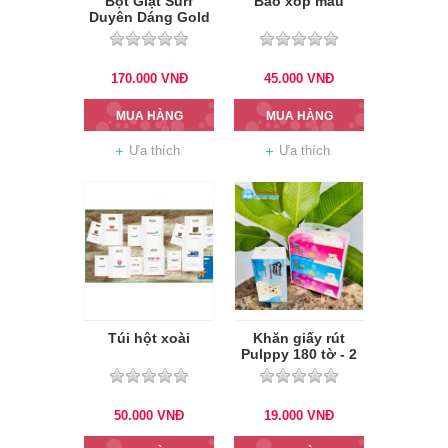
Bột Giặt Surf
Bao xốp màu
Duyên Dáng Gold
5.5Kg
170.000
VNĐ
45.000
VNĐ
MUA HÀNG
MUA HÀNG
Ưa thích
Ưa thích
Túi hột xoài
Khăn giấy rút
Pulppy 180 tờ - 2
lớp
50.000
VNĐ
19.000
VNĐ