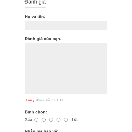
Đánh giá
Họ và tên:
Đánh giá của bạn:
Lưu ý:
Không hỗ trợ HTML!
Bình chọn:
Xấu
Tốt
Nhập mã bảo vệ: