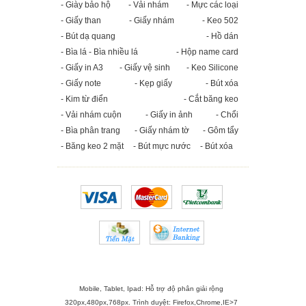
- Giày bảo hộ
- Vải nhám
- Mực các loại
- Giấy than
- Giấy nhám
- Keo 502
- Bút dạ quang
- Hồ dán
- Bìa lá - Bìa nhiều lá
- Hộp name card
- Giấy in A3
- Giấy vệ sinh
- Keo Silicone
- Giấy note
- Kẹp giấy
- Bút xóa
- Kim từ điển
- Cắt băng keo
- Vải nhám cuộn
- Giấy in ảnh
- Chổi
- Bìa phân trang
- Giấy nhám tờ
- Gôm tẩy
- Băng keo 2 mặt
- Bút mực nước
- Bút xóa
Mobile, Tablet, Ipad: Hỗ trợ độ phân giải rộng
320px,480px,768px. Trình duyệt:
Firefox
,
Chrome
,
IE>7