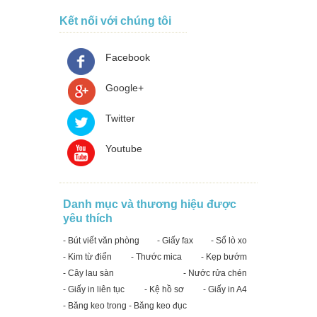
Kết nối với chúng tôi
Facebook
Google+
Twitter
Youtube
Danh mục và thương hiệu được
yêu thích
- Bút viết văn phòng
- Giấy fax
- Sổ lò xo
- Kim từ điển
- Thước mica
- Kẹp bướm
- Cây lau sàn
- Nước rửa chén
- Giấy in liên tục
- Kệ hồ sơ
- Giấy in A4
- Băng keo trong - Băng keo đục