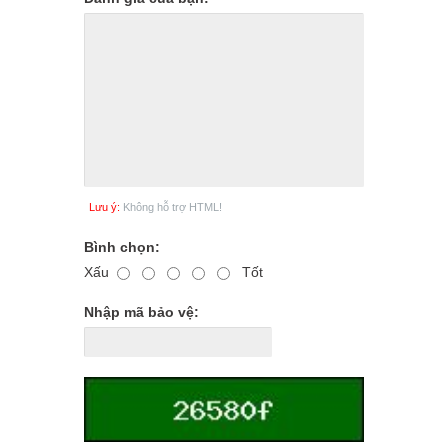
Lưu ý:
Không hỗ trợ HTML!
Bình chọn:
Xấu
Tốt
Nhập mã bảo vệ: