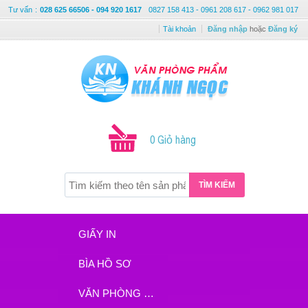
Tư vấn
:
028 625 66506 - 094 920 1617
0827 158 413 - 0961 208 617 - 0962 981 017
Tài khoản
Đăng nhập
hoặc
Đăng ký
0 Giỏ hàng
TÌM KIẾM
GIẤY IN
BÌA HỒ SƠ
VĂN PHÒNG PHẨM