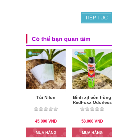
TIẾP TỤC
Có thể bạn quan tâm
Túi Nilon
Bình xịt côn trùng
RedFoxx Odorless
600 ml
45.000
VNĐ
58.000
VNĐ
MUA HÀNG
MUA HÀNG