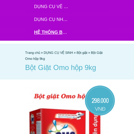
DỤNG CỤ VỆ SINH
DỤNG CỤ NHÀ BẾP
HỆ THỐNG BHX - TGDĐ ĐẶT HÀNG TẠI ĐÂY
Trang chủ
»
DỤNG CỤ VỆ SINH
»
Bột giặt
»
Bột Giặt
Omo hộp 9kg
Bột Giặt Omo hộp 9kg
298.000
VNĐ