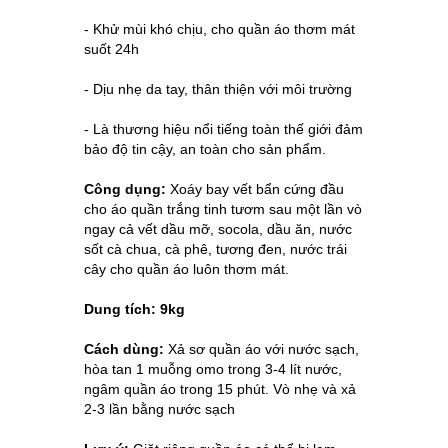
-
Khử mùi khó chịu, cho quần áo thơm mát 
suốt 24h 
- Dịu nhẹ da tay, thân thiện với môi trường
- Là thương hiệu nổi tiếng toàn thế giới đảm
bảo độ tin cậy, an toàn cho sản phẩm.
Công dụng:
Xoáy bay vết bẩn cứng đầu
cho áo quần trắng tinh tươm sau một lần vò
ngay cả vết dầu mỡ, socola, dầu ăn, nước
sốt cà chua, cà phê, tương đen, nước trái
cây cho quần áo luôn thơm mát.
Dung tích: 9kg
Cách dùng:
Xả sơ quần áo với nước sạch,
hòa tan 1 muỗng omo trong 3-4 lít nước,
ngâm quần áo trong 15 phút. Vò nhẹ và xả
2-3 lần bằng nước sạch